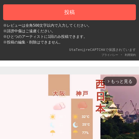
投稿
※レビューは全角500文字以内で入力してください。
※誹謗中傷はご遠慮ください。
※ひとつのアーティストに1回のみ投稿できます。
※投稿の編集・削除はできません。
UtaTenはreCAPTCHAで保護されています
-
プライバシー
利用契約
もっと見る
arrow_forward_ios