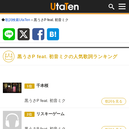
歌詞検索UtaTen
黒うさP feat. 初音ミク
LINE
X
Facebook
は
て
な
ブ
ッ
ク
マ
ー
ク
黒うさP feat. 初音ミクの人気歌詞ランキング
千本桜
1位
黒うさP feat. 初音ミク
歌詞を見る
リスキーゲーム
2位
黒うさP feat. 初音ミク