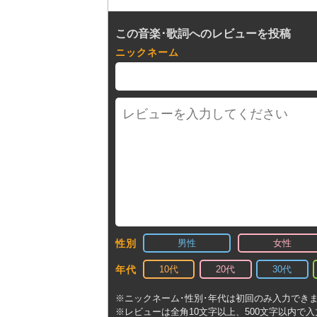
この音楽･歌詞へのレビューを投稿
ニックネーム
男性
女性
性別
10代
20代
30代
年代
※ニックネーム･性別･年代は初回のみ入力でき
※レビューは全角10文字以上、500文字以内で