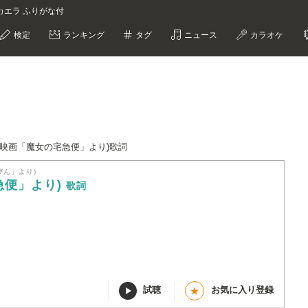
カエラ ふりがな付
検定
ランキング
タグ
ニュース
カラオケ
(映画「魔女の宅急便」より)歌詞
びん」より)
急便」より)
歌詞
試聴
お気に入り登録
★