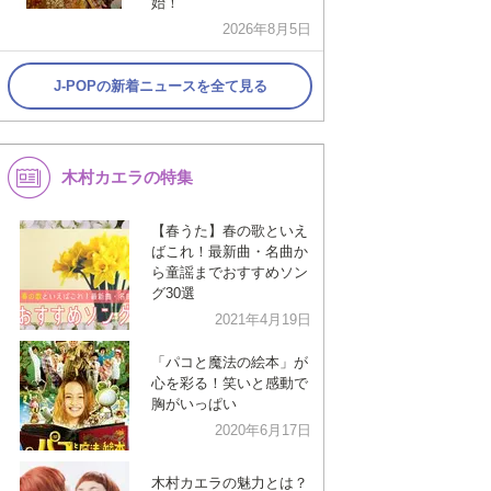
始！
2026年8月5日
J-POPの新着ニュースを全て見る
木村カエラの特集
【春うた】春の歌といえ
ばこれ！最新曲・名曲か
ら童謡までおすすめソン
グ30選
2021年4月19日
「パコと魔法の絵本」が
心を彩る！笑いと感動で
胸がいっぱい
2020年6月17日
木村カエラの魅力とは？