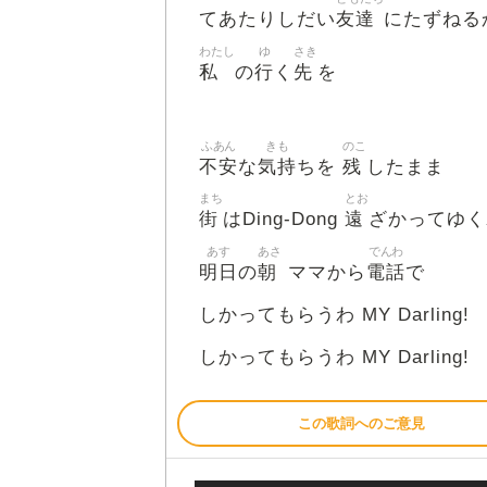
友達
てあたりしだい
にたずねる
わたし
ゆ
さき
私
行
先
の
く
を
ふあん
きも
のこ
不安
気持
残
な
ちを
したまま
まち
とお
街
遠
はDing-Dong
ざかってゆく
あす
あさ
でんわ
明日
朝
電話
の
ママから
で
しかってもらうわ MY Darling!
しかってもらうわ MY Darling!
この歌詞へのご意見