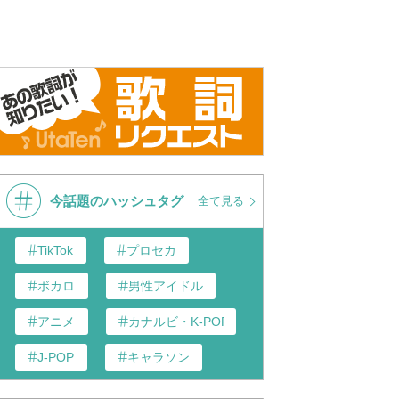
今話題のハッシュタグ
全て見る
TikTok
プロセカ
ボカロ
男性アイドル
アニメ
カナルビ・K-POP和訳
J-POP
キャラソン
あんスタ
歌い手