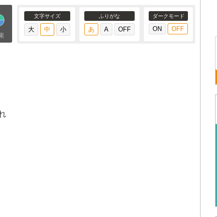
文字サイズ
ふりがな
ダークモード
果
れ