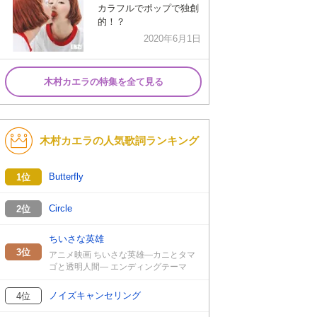
カラフルでポップで独創
的！？
2020年6月1日
木村カエラの特集を全て見る
木村カエラの人気歌詞ランキング
Butterfly
1位
Circle
2位
ちいさな英雄
3位
アニメ映画 ちいさな英雄―カニとタマ
ゴと透明人間― エンディングテーマ
ノイズキャンセリング
4位