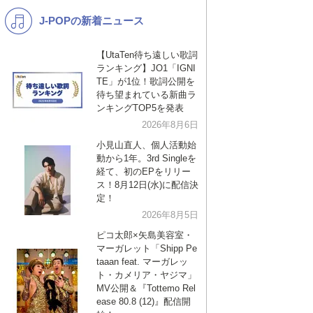
J-POPの新着ニュース
K-POP
バンド
演歌・歌謡
洋楽
【UtaTen待ち遠しい歌詞
ランキング】JO1「IGNI
VTuber
ディズニー
TE」が1位！歌詞公開を
待ち望まれている新曲ラ
ンキングTOP5を発表
2026年8月6日
小見山直人、個人活動始
動から1年。3rd Singleを
経て、初のEPをリリー
ス！8月12日(水)に配信決
定！
2026年8月5日
ピコ太郎×矢島美容室・
マーガレット「Shipp Pe
taaan feat. マーガレッ
ト・カメリア・ヤジマ」
MV公開＆『Tottemo Rel
ease 80.8 (12)』配信開