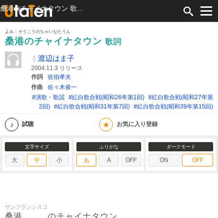
桑港のチャイナタウン 歌詞 渡辺はま子 ふりがな付
よみ：そうこうのちゃいなたうん
桑港のチャイナタウン
歌詞
渡辺はま子
2004.11.3 リリース
作詞
佐伯孝夫
作曲
佐々木俊一
#演歌・歌謡
#紅白歌合戦(昭和26年第1回)
#紅白歌合戦(昭和27年第
2回)
#紅白歌合戦(昭和31年第7回)
#紅白歌合戦(昭和39年第15回)
★
試聴
お気に入り登録
文字サイズ
ふりがな
ダークモード
大
中
小
あ
A
OFF
ON
OFF
サンフランシスコ
桑港
のチャイナタウン