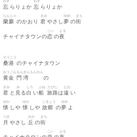
わす
わす
忘
忘
らりょか
らりょか
らんじゃ
きみ
ゆめ
まち
蘭麝
君
夢
街
のかおり
やさし
の
こい
よる
恋
夜
チャイナタウンの
の
そうこう
桑港
のチャイナタウン
おうごん
もん
きんもんわん
黄金
門
湾
の
きみ
み
しろ
ふね
たびじ
とお
君
見
白
船
旅路
遠
と
る
い
は
い
ゆか
ゆか
こきょう
ゆめ
懐
懐
故郷
夢
しや
しや
の
よ
つき
おか
まち
月
丘
街
やさし
の
こい
よる