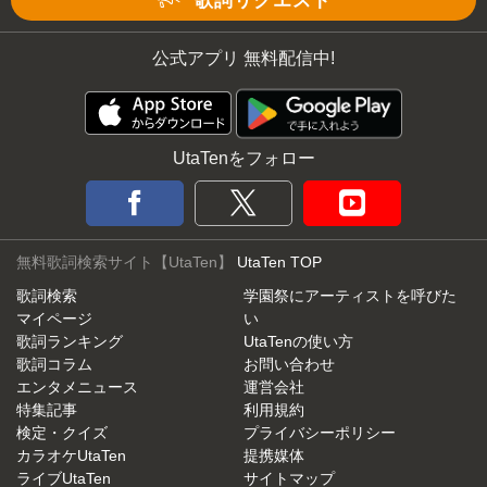
歌詞リクエスト
公式アプリ 無料配信中!
UtaTenをフォロー
無料歌詞検索サイト【UtaTen】
UtaTen TOP
歌詞検索
学園祭にアーティストを呼びた
マイページ
い
歌詞ランキング
UtaTenの使い方
歌詞コラム
お問い合わせ
エンタメニュース
運営会社
特集記事
利用規約
検定・クイズ
プライバシーポリシー
カラオケUtaTen
提携媒体
ライブUtaTen
サイトマップ