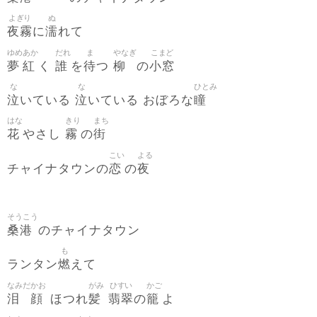
よぎり
ぬ
夜霧
濡
に
れて
ゆめ
あか
だれ
ま
やなぎ
こまど
夢
紅
誰
待
柳
小窓
く
を
つ
の
な
な
ひとみ
泣
泣
瞳
いている
いている おぼろな
はな
きり
まち
花
霧
街
やさし
の
こい
よる
恋
夜
チャイナタウンの
の
そうこう
桑港
のチャイナタウン
も
燃
ランタン
えて
なみだ
かお
がみ
ひすい
かご
泪
顔
髪
翡翠
籠
ほつれ
の
よ