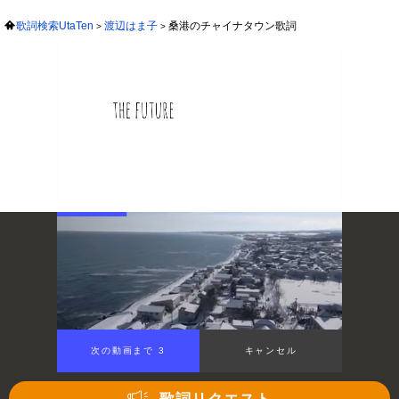
歌詞検索UtaTen
渡辺はま子
桑港のチャイナタウン歌詞
次の動画まで 3
キャンセル