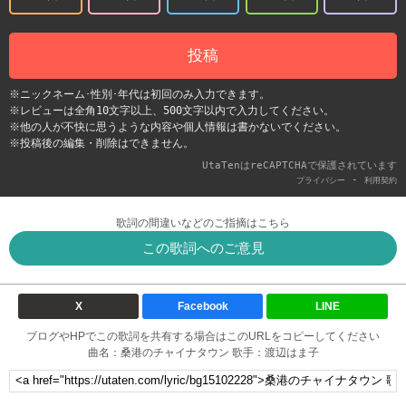
投稿
※ニックネーム･性別･年代は初回のみ入力できます。
※レビューは全角10文字以上、500文字以内で入力してください。
※他の人が不快に思うような内容や個人情報は書かないでください。
※投稿後の編集・削除はできません。
UtaTenはreCAPTCHAで保護されています
-
プライバシー
利用契約
歌詞の間違いなどのご指摘はこちら
この歌詞へのご意見
X
Facebook
LINE
ブログやHPでこの歌詞を共有する場合はこのURLをコピーしてください
曲名：桑港のチャイナタウン 歌手：渡辺はま子