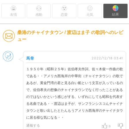
結果
友情
感動
恋愛
元気
桑港のチャイナタウン / 渡辺はま子 の歌詞へのレビ
ュー
男性
2022/12/18 03:41
馬骨
１９５０年（昭和２５年）佐伯孝夫作詞、佐々木俊一作曲の歌
である・・アメリカ西海岸の中華街（チャイナタウン）の歌で
あるが、黄金門湾の君と見る白い船という文言が入っているの
で、佐伯孝夫の想像のチャイナタウンでなく行ったことがある
のではないかという感じがする、いずれにしても昭和を代表す
る名曲である・・渡辺はま子が、サンフランシスコんチャイナ
タウンと歌い出したとたんもうアメリカ西海岸のチャイナタウ
に居る様な気になる・・
通報する
0