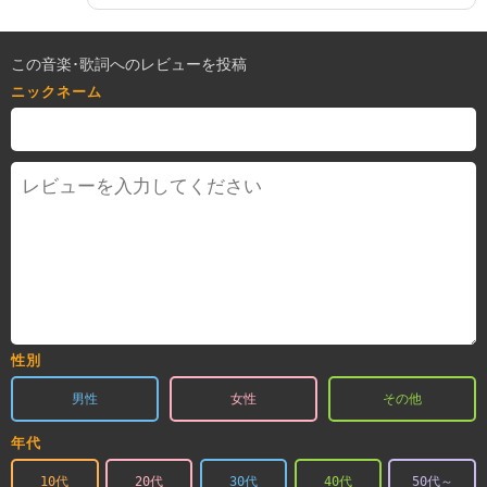
この音楽･歌詞へのレビューを投稿
ニックネーム
性別
男性
女性
その他
年代
10代
20代
30代
40代
50代～