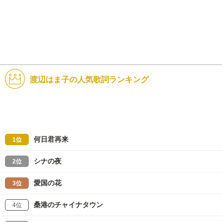
渡辺はま子の人気歌詞ランキング
何日君再来
1位
シナの夜
2位
愛国の花
3位
桑港のチャイナタウン
4位