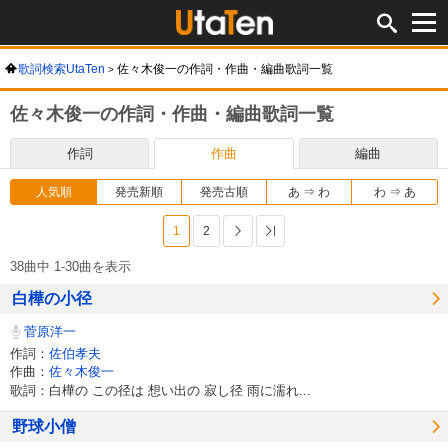
歌詞検索UtaTen
佐々木俊一の作詞・作曲・編曲歌詞一覧
佐々木俊一の作詞・作曲・編曲歌詞一覧
作詞
作曲
編曲
人気順
発売新順
発売古順
あ ⇒ わ
わ ⇒ あ
1
2
次へ
最後へ
38曲中 1-30曲を表示
白樺の小径
菅原洋一
作詞：
佐伯孝夫
作曲：
佐々木俊一
歌詞：白樺の この径は 想い出の 寂し径 雨に濡れ...
野球小僧