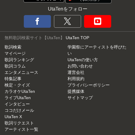
UtaTenをフォロー
無料歌詞検索サイト【UtaTen】
UtaTen TOP
歌詞検索
学園祭にアーティストを呼びた
マイページ
い
歌詞ランキング
UtaTenの使い方
歌詞コラム
お問い合わせ
エンタメニュース
運営会社
特集記事
利用規約
検定・クイズ
プライバシーポリシー
カラオケUtaTen
提携媒体
ライブUtaTen
サイトマップ
インタビュー
ココだけメール
UtaTen X
歌詞リクエスト
アーティスト一覧