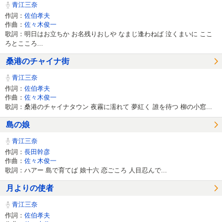
青江三奈
作詞：
佐伯孝夫
作曲：
佐々木俊一
歌詞：明日はお立ちか お名残りおしや なまじ逢わねば 泣くまいに ここ
ろとこころ...
桑港のチャイナ街
青江三奈
作詞：
佐伯孝夫
作曲：
佐々木俊一
歌詞：桑港のチャイナタウン 夜霧に濡れて 夢紅く 誰を待つ 柳の小窓...
島の娘
青江三奈
作詞：
長田幹彦
作曲：
佐々木俊一
歌詞：ハアー 島で育てば 娘十六 恋ごころ 人目忍んで...
月よりの使者
青江三奈
作詞：
佐伯孝夫