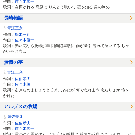
作曲：
佐々木俊一
歌詞：白樺ゆれる 高原に りんどう咲いて 恋を知る 男の胸の...
長崎物語
青江三奈
作詞：
梅木三郎
作曲：
佐々木俊一
歌詞：赤い花なら曼珠沙華 阿蘭陀屋敷に 雨が降る 濡れて泣いてる じゃ
がたらお春...
無情の夢
青江三奈
作詞：
佐伯孝夫
作曲：
佐々木俊一
歌詞：あきらめましょうと 別れてみたが 何で忘れよう 忘らりょか 命を
かけた...
アルプスの牧場
遊佐未森
作詞：
佐伯孝夫
作曲：
佐々木俊一
歌詞：雲がゆく雲がゆく アルプスの牧場よ 鈴蘭の花咲けば レイホーレイ