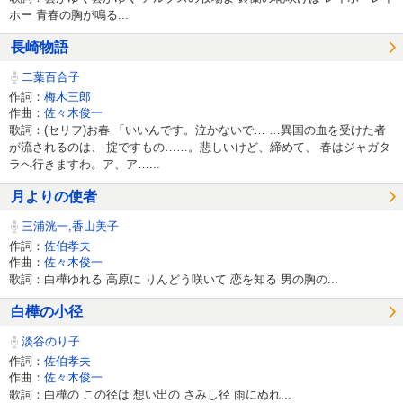
ホー 青春の胸が鳴る...
長崎物語
二葉百合子
作詞：
梅木三郎
作曲：
佐々木俊一
歌詞：(セリフ)お春 「いいんです。泣かないで… …異国の血を受けた者
が流されるのは、 掟ですもの……。悲しいけど、締めて、 春はジャガタ
ラへ行きますわ。ア、ア…...
月よりの使者
三浦洸一,香山美子
作詞：
佐伯孝夫
作曲：
佐々木俊一
歌詞：白樺ゆれる 高原に りんどう咲いて 恋を知る 男の胸の...
白樺の小径
淡谷のり子
作詞：
佐伯孝夫
作曲：
佐々木俊一
歌詞：白樺の この径は 想い出の さみし径 雨にぬれ...