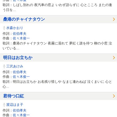
歌詞：しばし別れの 夜汽車の窓よ いわず語らずに 心とこころ またの逢
う日を...
桑港のチャイナタウン
水森かおり
作詞：
佐伯孝夫
作曲：
佐々木俊一
歌詞：桑港のチャイナタウン 夜霧に濡れて 夢紅く誰を待つ 柳の小窓 泣
いている...
明日はお立ちか
三沢あけみ
作詞：
佐伯孝夫
作曲：
佐々木俊一
歌詞：明日はお立ちか お名残り惜しや なまじ逢わねば 泣くまいに 心と
心...
君待つ口紅
渡辺はま子
作詞：
佐伯孝夫
作曲：
佐々木俊一