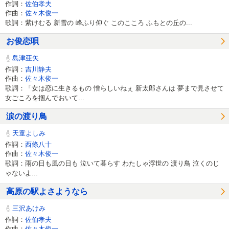
作詞：
佐伯孝夫
作曲：
佐々木俊一
歌詞：紫けむる 新雪の 峰ふり仰ぐ このこころ ふもとの丘の...
お俊恋唄
島津亜矢
作詞：
吉川静夫
作曲：
佐々木俊一
歌詞：「女は恋に生きるもの 憎らしいねぇ 新太郎さんは 夢まで見させて
女ごころを掴んでおいて...
涙の渡り鳥
天童よしみ
作詞：
西條八十
作曲：
佐々木俊一
歌詞：雨の日も風の日も 泣いて暮らす わたしゃ浮世の 渡り鳥 泣くのじ
ゃないよ...
高原の駅よさようなら
三沢あけみ
作詞：
佐伯孝夫
作曲：
佐々木俊一