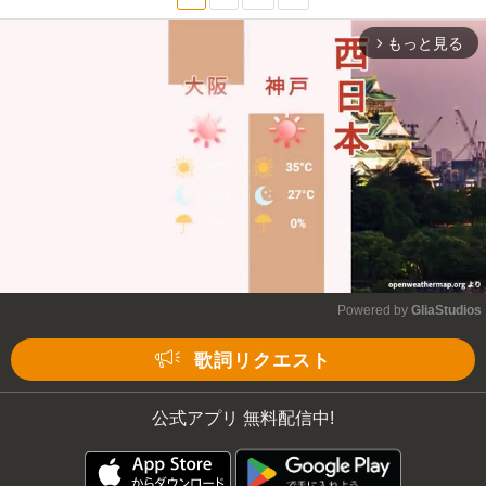
もっと見る
arrow_forward_ios
Powered by 
GliaStudios
Mute
歌詞リクエスト
公式アプリ 無料配信中!