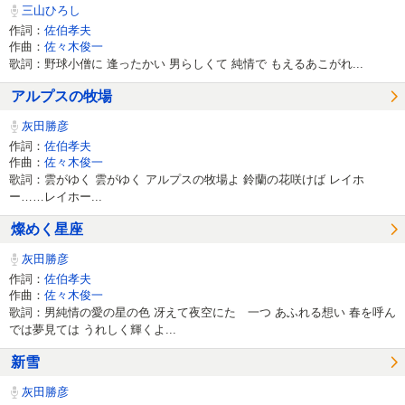
三山ひろし
作詞：
佐伯孝夫
作曲：
佐々木俊一
歌詞：野球小僧に 逢ったかい 男らしくて 純情で もえるあこがれ...
アルプスの牧場
灰田勝彦
作詞：
佐伯孝夫
作曲：
佐々木俊一
歌詞：雲がゆく 雲がゆく アルプスの牧場よ 鈴蘭の花咲けば レイホ
ー……レイホー...
燦めく星座
灰田勝彦
作詞：
佐伯孝夫
作曲：
佐々木俊一
歌詞：男純情の愛の星の色 冴えて夜空にたゞ一つ あふれる想い 春を呼ん
では夢見ては うれしく輝くよ...
新雪
灰田勝彦