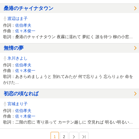
桑港のチャイナタウン
渡辺はま子
作詞：
佐伯孝夫
作曲：
佐々木俊一
歌詞：桑港のチャイナタウン 夜霧に濡れて 夢紅く 誰を待つ 柳の小窓...
無情の夢
氷川きよし
作詞：
佐伯孝夫
作曲：
佐々木俊一
歌詞：あきらめましょうと 別れてみたが 何で忘りょう 忘らりょか 命を
かけた...
初恋の頃なれば
宮城まり子
作詞：
佐伯孝夫
作曲：
佐々木俊一
歌詞：二階の窓に 寄り添って カーテン越しに 空見れば 明るい明るい...
1
2
次へ
最後へ