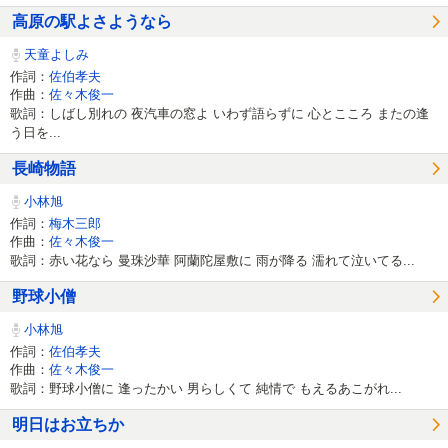
高原の駅よさようなら
天童よしみ
作詞：
佐伯孝夫
作曲：
佐々木俊一
歌詞：しばし別れの 夜汽車の窓よ いわず語らずに 心とこころ またの逢
う日を...
長崎物語
小林旭
作詞：
梅木三郎
作曲：
佐々木俊一
歌詞：赤い花なら 曼珠沙華 阿蘭陀屋敷に 雨が降る 濡れて泣いてる...
野球小僧
小林旭
作詞：
佐伯孝夫
作曲：
佐々木俊一
歌詞：野球小僧に 逢ったかい 男らしくて 純情で もえるあこがれ...
明日はお立ちか