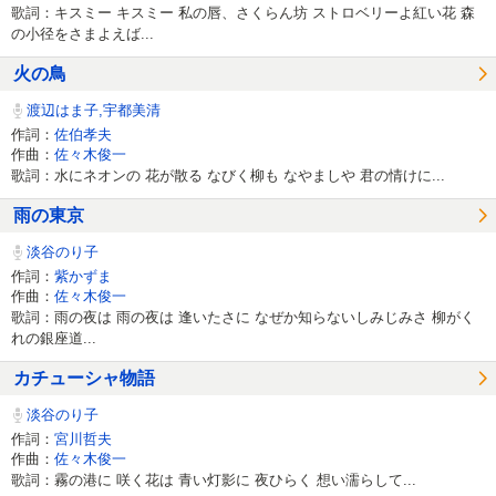
歌詞：キスミー キスミー 私の唇、さくらん坊 ストロベリーよ紅い花 森
の小径をさまよえば...
火の鳥
渡辺はま子,宇都美清
作詞：
佐伯孝夫
作曲：
佐々木俊一
歌詞：水にネオンの 花が散る なびく柳も なやましや 君の情けに...
雨の東京
淡谷のり子
作詞：
紫かずま
作曲：
佐々木俊一
歌詞：雨の夜は 雨の夜は 逢いたさに なぜか知らないしみじみさ 柳がく
れの銀座道...
カチューシャ物語
淡谷のり子
作詞：
宮川哲夫
作曲：
佐々木俊一
歌詞：霧の港に 咲く花は 青い灯影に 夜ひらく 想い濡らして...