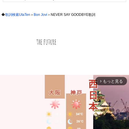
歌詞検索UtaTen
Bon Jovi
NEVER SAY GOODBYE歌詞
もっと見る
arrow_forward_ios