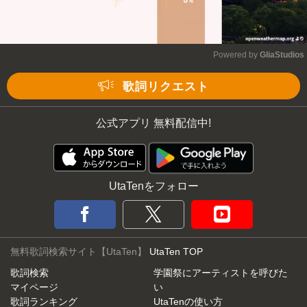
Powered by 
GliaStudios
Mute
歌詞リクエスト
公式アプリ 無料配信中!
UtaTenをフォロー
無料歌詞検索サイト【UtaTen】
UtaTen TOP
歌詞検索
学園祭にアーティストを呼びた
マイページ
い
歌詞ランキング
UtaTenの使い方