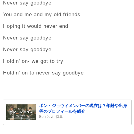
Never say goodbye
You and me and my old friends
Hoping it would never end
Never say goodbye
Never say goodbye
Holdin' on- we got to try
Holdin' on to never say goodbye
ボン・ジョヴィメンバーの現在は？年齢や出身
等のプロフィールを紹介
Bon Jovi
特集