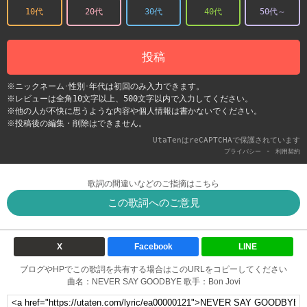
10代
20代
30代
40代
50代～
投稿
※ニックネーム･性別･年代は初回のみ入力できます。
※レビューは全角10文字以上、500文字以内で入力してください。
※他の人が不快に思うような内容や個人情報は書かないでください。
※投稿後の編集・削除はできません。
UtaTenはreCAPTCHAで保護されています
-
プライバシー
利用契約
歌詞の間違いなどのご指摘はこちら
この歌詞へのご意見
X
Facebook
LINE
ブログやHPでこの歌詞を共有する場合はこのURLをコピーしてください
曲名：NEVER SAY GOODBYE 歌手：Bon Jovi