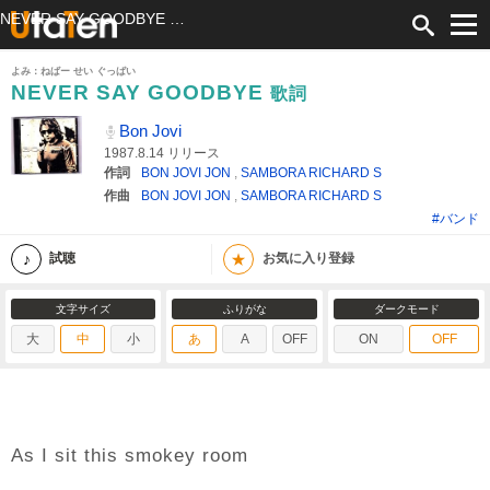
NEVER SAY GOODBYE 歌詞 Bon Jovi ふりがな付
よみ：ねばー せい ぐっばい
NEVER SAY GOODBYE
歌詞
Bon Jovi
1987.8.14 リリース
作詞
BON JOVI JON
,
SAMBORA RICHARD S
作曲
BON JOVI JON
,
SAMBORA RICHARD S
#バンド
★
試聴
お気に入り登録
文字サイズ
ふりがな
ダークモード
大
中
小
あ
A
OFF
ON
OFF
As I sit this smokey room