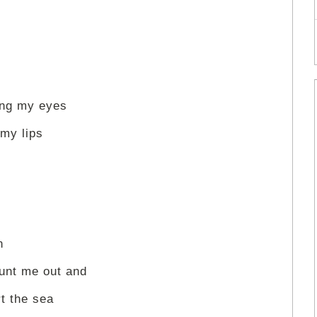
ing my eyes
 my lips
n
ount me out and
t the sea