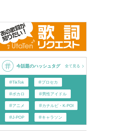
今話題のハッシュタグ
全て見る
TikTok
プロセカ
ボカロ
男性アイドル
アニメ
カナルビ・K-POP和訳
J-POP
キャラソン
あんスタ
歌い手