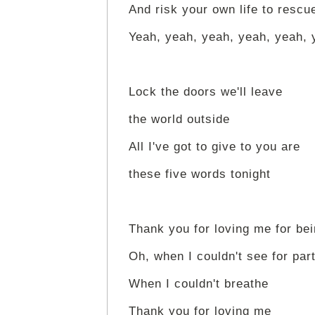
And risk your own life to resc
Yeah, yeah, yeah, yeah, yeah, 
Lock the doors we'll leave
the world outside
All I've got to give to you are
these five words tonight
Thank you for loving me for be
Oh, when I couldn't see for par
When I couldn't breathe
Thank you for loving me