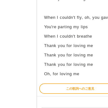
When I couldn't fly, oh, you g
You're parting my lips
When I couldn't breathe
Thank you for loving me
Thank you for loving me
Thank you for loving me
Oh, for loving me
この歌詞へのご意見