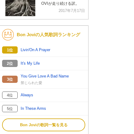
OVIが走り続ける訳。
2017年7月17日
Bon Joviの人気歌詞ランキング
Livin'On A Prayer
1位
It's My Life
2位
You Give Love A Bad Name
3位
禁じられた愛
Always
4位
In These Arms
5位
Bon Joviの歌詞一覧を見る