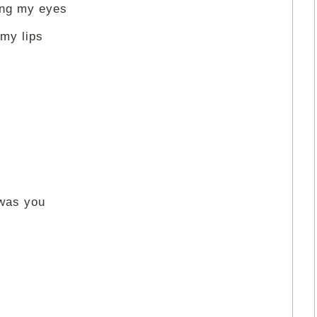
ing my eyes
 my lips
 was you