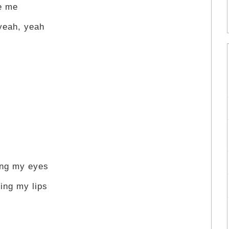
ue me
yeah, yeah
ing my eyes
ting my lips