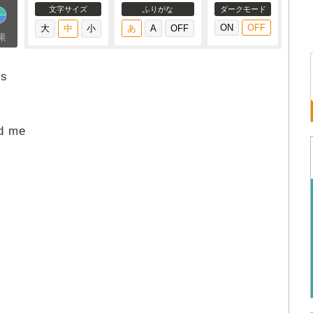
文字サイズ
ふりがな
ダークモード
果
gs
nd me