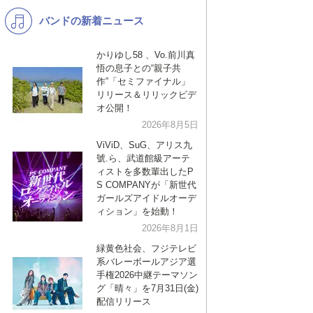
バンドの新着ニュース
K-POP
演歌・歌謡
バンド
洋楽
かりゆし58 、Vo.前川真
悟の息子との“親子共
VTuber
ディズニー
作”「セミファイナル」
リリース＆リリックビデ
オ公開！
2026年8月5日
ViViD、SuG、アリス九
號.ら、武道館級アーテ
ィストを多数輩出したP
S COMPANYが「新世代
ガールズアイドルオーデ
ィション」を始動！
2026年8月1日
緑黄色社会、フジテレビ
系バレーボールアジア選
手権2026中継テーマソン
グ「晴々」を7月31日(金)
配信リリース