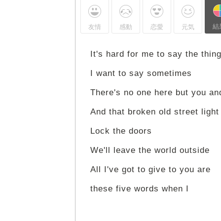
結
友情
感動
恋愛
元気
It's hard for me to say the thin
I want to say sometimes
There's no one here but you a
And that broken old street light
Lock the doors
We'll leave the world outside
All I've got to give to you are
these five words when I