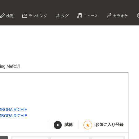
検定
ランキング
タグ
ニュース
カラオケ
oving Me歌詞
BORA RICHIE
BORA RICHIE
試聴
お気に入り登録
★