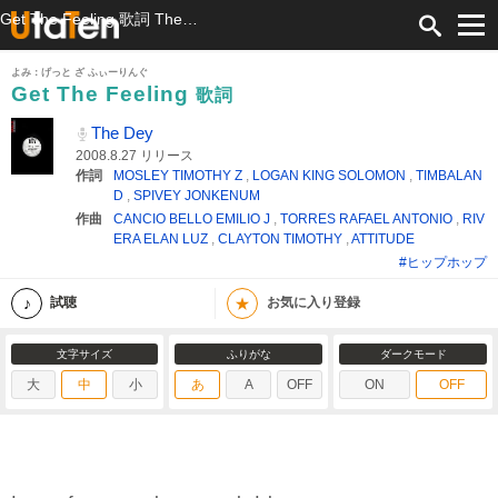
Get The Feeling 歌詞 The Dey ふりがな付
よみ：げっと ざ ふぃーりんぐ
Get The Feeling
歌詞
The Dey
2008.8.27 リリース
作詞
MOSLEY TIMOTHY Z
,
LOGAN KING SOLOMON
,
TIMBALAN
D
,
SPIVEY JONKENUM
作曲
CANCIO BELLO EMILIO J
,
TORRES RAFAEL ANTONIO
,
RIV
ERA ELAN LUZ
,
CLAYTON TIMOTHY
,
ATTITUDE
#ヒップホップ
★
試聴
お気に入り登録
文字サイズ
ふりがな
ダークモード
大
中
小
あ
A
OFF
ON
OFF