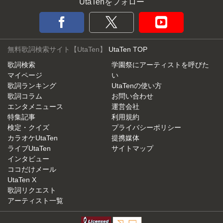
UtaTenをフォロー
無料歌詞検索サイト【UtaTen】
UtaTen TOP
歌詞検索
学園祭にアーティストを呼びた
マイページ
い
歌詞ランキング
UtaTenの使い方
歌詞コラム
お問い合わせ
エンタメニュース
運営会社
特集記事
利用規約
検定・クイズ
プライバシーポリシー
カラオケUtaTen
提携媒体
ライブUtaTen
サイトマップ
インタビュー
ココだけメール
UtaTen X
歌詞リクエスト
アーティスト一覧