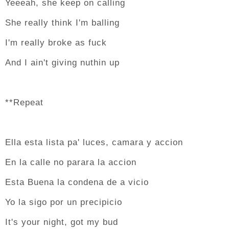
Yeeeah, she keep on calling
She really think I'm balling
I'm really broke as fuck
And I ain't giving nuthin up
**Repeat
Ella esta lista pa' luces, camara y accion
En la calle no parara la accion
Esta Buena la condena de a vicio
Yo la sigo por un precipicio
It's your night, got my bud