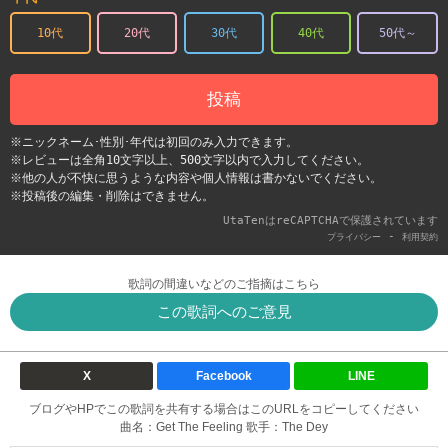
10代
20代
30代
40代
50代～
投稿
※ニックネーム･性別･年代は初回のみ入力できます。
※レビューは全角10文字以上、500文字以内で入力してください。
※他の人が不快に思うような内容や個人情報は書かないでください。
※投稿後の編集・削除はできません。
UtaTenはreCAPTCHAで保護されています
-
プライバシー
利用契約
歌詞の間違いなどのご指摘はこちら
この歌詞へのご意見
X
Facebook
LINE
ブログやHPでこの歌詞を共有する場合はこのURLをコピーしてください
曲名：Get The Feeling 歌手：The Dey