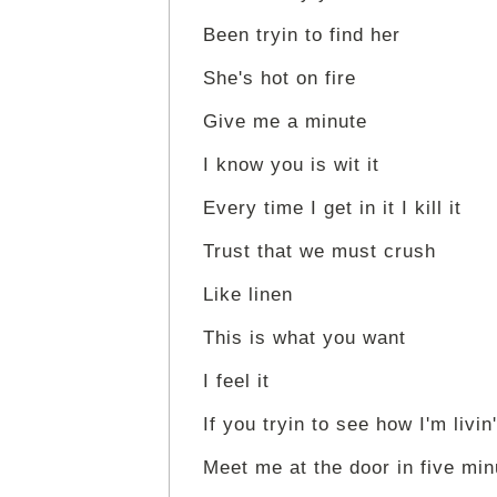
Been tryin to find her
She's hot on fire
Give me a minute
I know you is wit it
Every time I get in it I kill it
Trust that we must crush
Like linen
This is what you want
I feel it
If you tryin to see how I'm livin'
Meet me at the door in five min