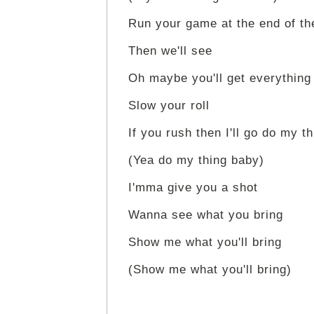
Run your game at the end of th
Then we'll see
Oh maybe you'll get everything
Slow your roll
If you rush then I'll go do my th
(Yea do my thing baby)
I'mma give you a shot
Wanna see what you bring
Show me what you'll bring
(Show me what you'll bring)