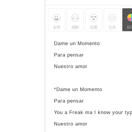
結
友情
感動
恋愛
元気
Dame un Momento
Para pensar
Nuestro amor
*Dame un Momento
Para pensar
You a Freak ma I know your ty
Nuestro amor