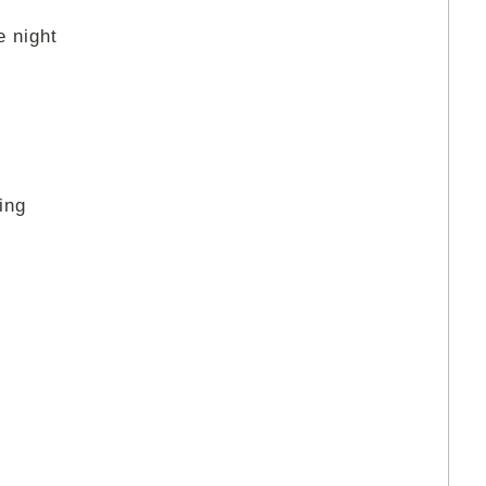
e night
ing