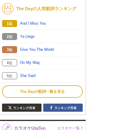
The Deyの人気歌詞ランキング
K-POP
バンド
演歌・歌謡
洋楽
And I Miss You
1位
VTuber
ディズニー
Ya Llego
2位
Give You The World
3位
On My Way
4位
She Said
5位
The Deyの歌詞一覧を見る
ランキング共有
ランキング共有
カラオケUtaTen
カラオケ一覧