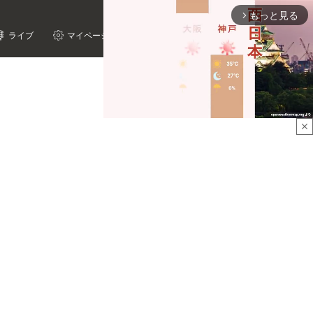
もっと見る
arrow_forward_ios
ライブ
マイページ
close
Mute