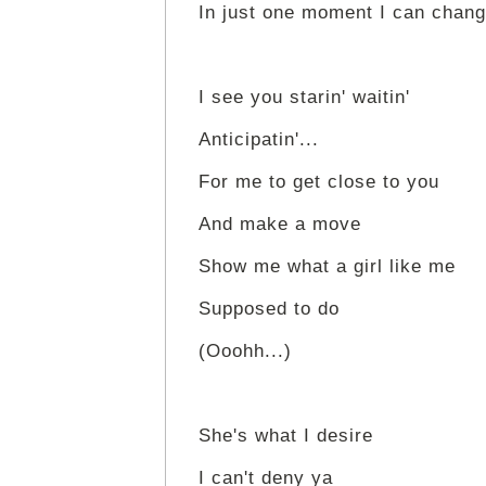
In just one moment I can change
I see you starin' waitin'
Anticipatin'...
For me to get close to you
And make a move
Show me what a girl like me
Supposed to do
(Ooohh...)
She's what I desire
I can't deny ya