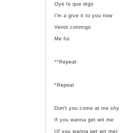
Oye lo que digo
I'm a give it to you now
Vente conmigo
Me fui
**Repeat
*Repeat
Don't you come at me shy
If you wanna get wit me
(If you wanna get wit me)