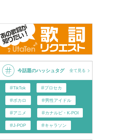
今話題のハッシュタグ
全て見る
TikTok
プロセカ
ボカロ
男性アイドル
アニメ
カナルビ・K-POP和訳
J-POP
キャラソン
あんスタ
歌い手