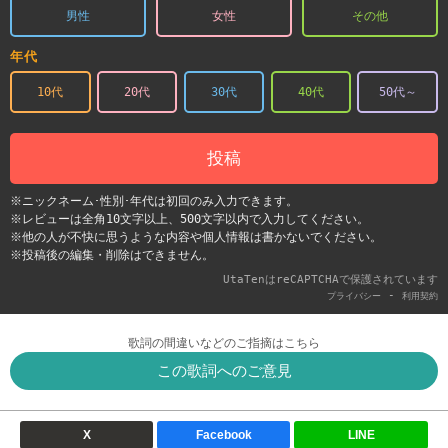
男性
女性
その他
年代
10代
20代
30代
40代
50代～
投稿
※ニックネーム･性別･年代は初回のみ入力できます。
※レビューは全角10文字以上、500文字以内で入力してください。
※他の人が不快に思うような内容や個人情報は書かないでください。
※投稿後の編集・削除はできません。
UtaTenはreCAPTCHAで保護されています
-
プライバシー
利用契約
歌詞の間違いなどのご指摘はこちら
この歌詞へのご意見
X
Facebook
LINE