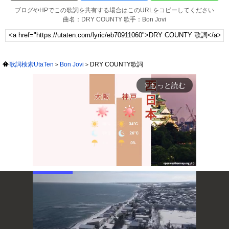
ブログやHPでこの歌詞を共有する場合はこのURLをコピーしてください
曲名：DRY COUNTY 歌手：Bon Jovi
歌詞検索UtaTen
Bon Jovi
DRY COUNTY歌詞
もっと読む
arrow_forward_ios
Mute