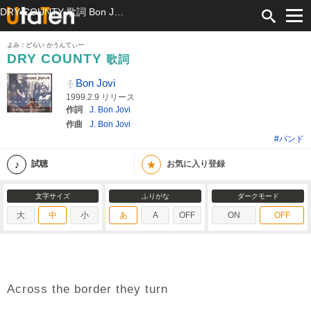
DRY COUNTY 歌詞 Bon Jovi ふりがな付
よみ：どらい かうんてぃー
DRY COUNTY
歌詞
Bon Jovi
1999.2.9 リリース
作詞
J. Bon Jovi
作曲
J. Bon Jovi
#バンド
★
試聴
お気に入り登録
文字サイズ
ふりがな
ダークモード
大
中
小
あ
A
OFF
ON
OFF
Across the border they turn