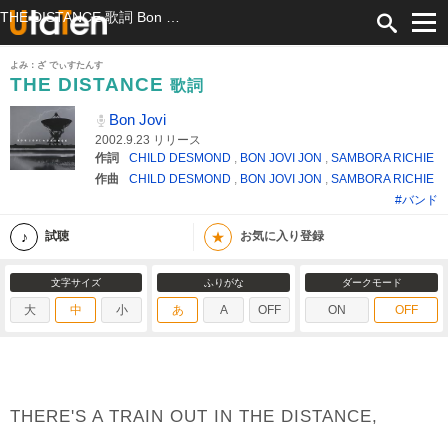
THE DISTANCE 歌詞 Bon Jovi ふりがな付
よみ：ざ でぃすたんす
THE DISTANCE
歌詞
Bon Jovi
2002.9.23 リリース
作詞
CHILD DESMOND
,
BON JOVI JON
,
SAMBORA RICHIE
作曲
CHILD DESMOND
,
BON JOVI JON
,
SAMBORA RICHIE
#バンド
★
試聴
お気に入り登録
文字サイズ
ふりがな
ダークモード
大
中
小
あ
A
OFF
ON
OFF
THERE'S A TRAIN OUT IN THE DISTANCE,