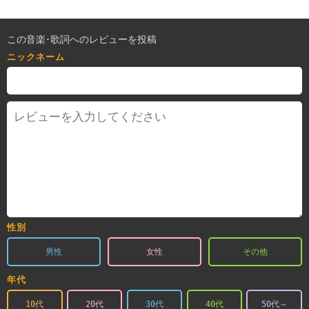
この音楽･歌詞へのレビューを投稿
ニックネーム
性別
男性
女性
その他
年代
10代
20代
30代
40代
50代～