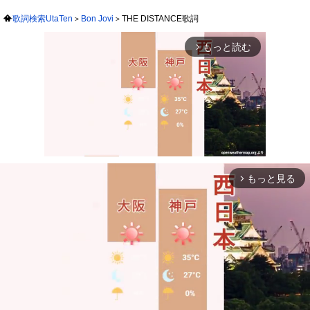
歌詞検索UtaTen
Bon Jovi
THE DISTANCE歌詞
もっと読む
arrow_forward_ios
もっと見る
arrow_forward_ios
Mute