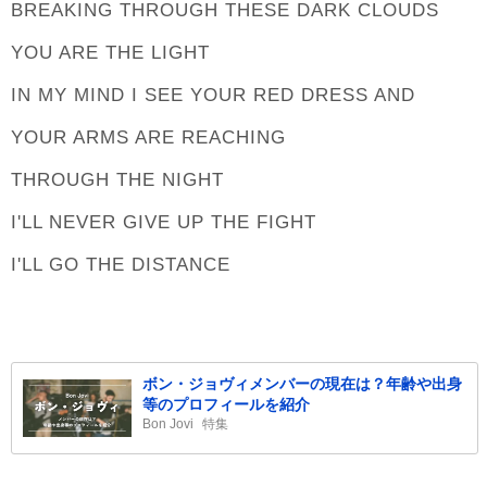
BREAKING THROUGH THESE DARK CLOUDS
YOU ARE THE LIGHT
IN MY MIND I SEE YOUR RED DRESS AND
YOUR ARMS ARE REACHING
THROUGH THE NIGHT
I'LL NEVER GIVE UP THE FIGHT
I'LL GO THE DISTANCE
ボン・ジョヴィメンバーの現在は？年齢や出身
等のプロフィールを紹介
Bon Jovi
特集