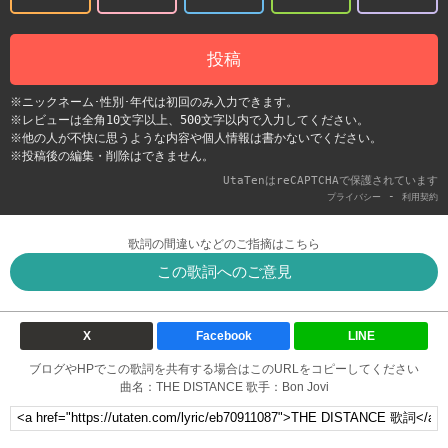
投稿
※ニックネーム･性別･年代は初回のみ入力できます。
※レビューは全角10文字以上、500文字以内で入力してください。
※他の人が不快に思うような内容や個人情報は書かないでください。
※投稿後の編集・削除はできません。
UtaTenはreCAPTCHAで保護されています
-
プライバシー
利用契約
歌詞の間違いなどのご指摘はこちら
この歌詞へのご意見
X
Facebook
LINE
ブログやHPでこの歌詞を共有する場合はこのURLをコピーしてください
曲名：THE DISTANCE 歌手：Bon Jovi