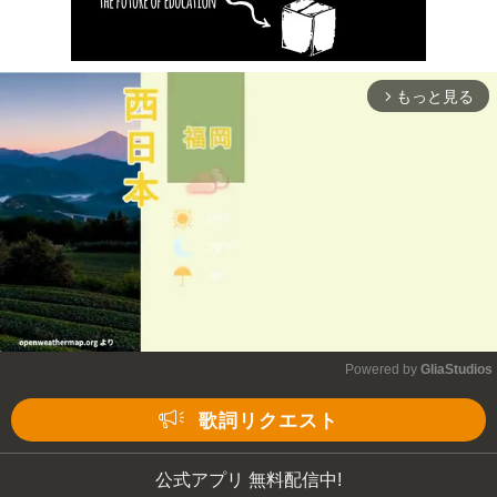
もっと見る
arrow_forward_ios
Powered by 
GliaStudios
Mute
歌詞リクエスト
公式アプリ 無料配信中!