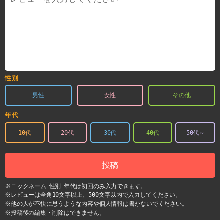
性別
男性
女性
その他
年代
10代
20代
30代
40代
50代～
投稿
※ニックネーム･性別･年代は初回のみ入力できます。
※レビューは全角10文字以上、500文字以内で入力してください。
※他の人が不快に思うような内容や個人情報は書かないでください。
※投稿後の編集・削除はできません。