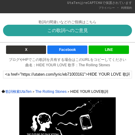
UtaTenはreCAPTCHAで保護されています
-
プライバシー
利用契約
歌詞の間違いなどのご指摘はこちら
この歌詞へのご意見
X
Facebook
LINE
ブログやHPでこの歌詞を共有する場合はこのURLをコピーしてください
曲名：HIDE YOUR LOVE 歌手：The Rolling Stones
歌詞検索UtaTen
The Rolling Stones
HIDE YOUR LOVE歌詞