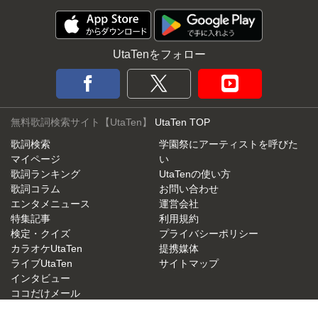
UtaTenをフォロー
無料歌詞検索サイト【UtaTen】
UtaTen TOP
歌詞検索
学園祭にアーティストを呼びた
マイページ
い
歌詞ランキング
UtaTenの使い方
歌詞コラム
お問い合わせ
エンタメニュース
運営会社
特集記事
利用規約
検定・クイズ
プライバシーポリシー
カラオケUtaTen
提携媒体
ライブUtaTen
サイトマップ
インタビュー
ココだけメール
UtaTen X