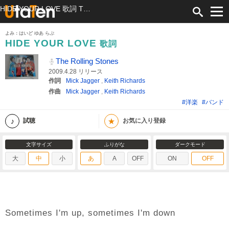
HIDE YOUR LOVE 歌詞 The Rolling Stones ふりがな付
よみ：はいど ゆあ らぶ
HIDE YOUR LOVE
歌詞
The Rolling Stones
2009.4.28 リリース
作詞
Mick Jagger
,
Keith Richards
作曲
Mick Jagger
,
Keith Richards
#洋楽
#バンド
★
試聴
お気に入り登録
文字サイズ
ふりがな
ダークモード
大
中
小
あ
A
OFF
ON
OFF
Sometimes I'm up, sometimes I'm down