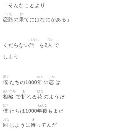
「そんなことより
こいじ
は
恋路
果
の
てにはなにがある」
はなし
ひと
話
人
くだらない
を2
で
しよう
ぼく
ねん
こい
僕
年
恋
たちの1000
の
は
あいづち
お
はな
相槌
折
花
で
れる
のようだ
ぼく
ねんご
僕
年後
たちは1000
もまだ
おな
ま
同
待
じように
ってんだ