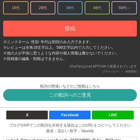
10代
20代
30代
40代
50代～
投稿
※ニックネーム･性別･年代は初回のみ入力できます。
※レビューは全角10文字以上、500文字以内で入力してください。
※他の人が不快に思うような内容や個人情報は書かないでください。
※投稿後の編集・削除はできません。
UtaTenはreCAPTCHAで保護されています
-
プライバシー
利用契約
歌詞の間違いなどのご指摘はこちら
この歌詞へのご意見
X
Facebook
LINE
ブログやHPでこの歌詞を共有する場合はこのURLをコピーしてください
曲名：花占い 歌手：Vaundy