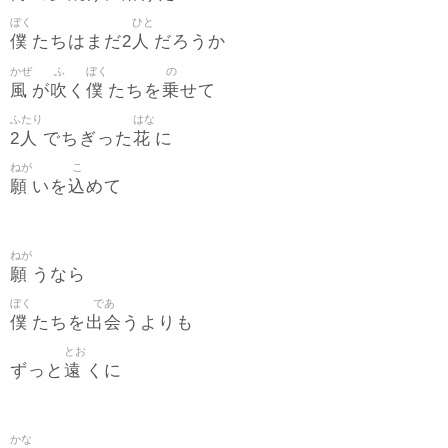
ぼく
ひと
僕
人
たちはまだ2
だろうか
かぜ
ふ
ぼく
の
風
吹
僕
乗
が
く
たちを
せて
ふたり
はな
2人
花
でちぎった
に
ねが
こ
願
込
いを
めて
ねが
願
うなら
ぼく
であ
僕
出会
たちを
うよりも
とお
遠
ずっと
くに
かな