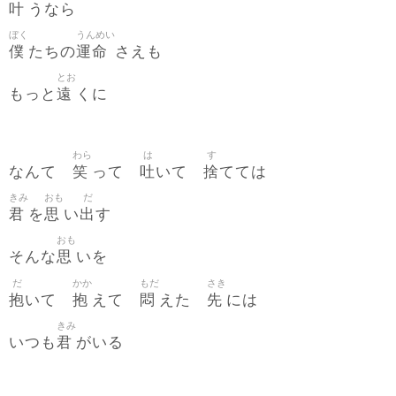
叶
うなら
ぼく
うんめい
僕
運命
たちの
さえも
とお
遠
もっと
くに
わら
は
す
笑
吐
捨
なんて
って
いて
てては
きみ
おも
だ
君
思
出
を
い
す
おも
思
そんな
いを
だ
かか
もだ
さき
抱
抱
悶
先
いて
えて
えた
には
きみ
君
いつも
がいる