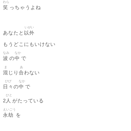
わら
笑
っちゃうよね
いがい
以外
あなたと
もうどこにもいけない
なみ
なか
波
中
の
で
ま
あ
混
合
じり
わない
ひび
なか
日々
中
の
で
ひと
人
2
がたっている
えいごう
永劫
を