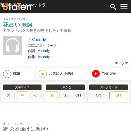
花占い 歌詞 Vaundy ドラマ『ボクの殺意が恋をした』主題歌 ふりがな付
よみ：はなうらない
花占い
歌詞
ドラマ『ボクの殺意が恋をした』主題歌
Vaundy
2021.7.5 リリース
作詞
Vaundy
作曲
Vaundy
#ドラマ
YouTube
★
試聴
お気に入り登録
文字サイズ
ふりがな
ダークモード
大
中
小
あ
A
OFF
ON
OFF
まち
ゆうや
と
街
夕焼
溶
の
けに
けた