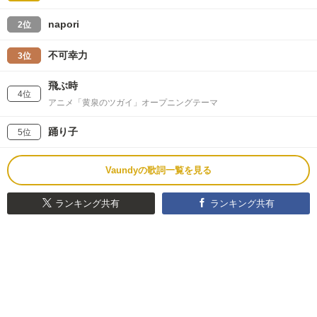
napori
2位
不可幸力
3位
飛ぶ時
4位
アニメ「黄泉のツガイ」オープニングテーマ
踊り子
5位
Vaundyの歌詞一覧を見る
ランキング共有
ランキング共有