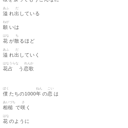
あふ
だ
溢
出
れ
している
ねが
願
いは
はな
ち
花
散
が
るほど
あふ
だ
溢
出
れ
していく
はなうらな
れんか
花占
恋歌
う
ぼく
ねん
こい
僕
年
恋
たちの1000
の
は
あいづち
さ
相槌
咲
で
く
はな
花
のように