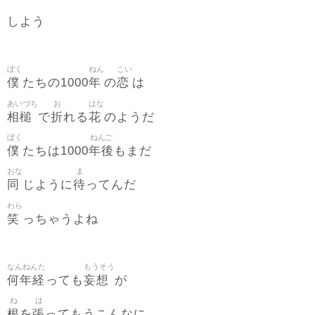
しよう
ぼく
ねん
こい
僕
年
恋
たちの1000
の
は
あいづち
お
はな
相槌
折
花
で
れる
のようだ
ぼく
ねんご
僕
年後
たちは1000
もまだ
おな
ま
同
待
じように
ってんだ
わら
笑
っちゃうよね
なんねんた
もうそう
何年経
妄想
っても
が
ね
は
根
張
を
ってもうこんなに