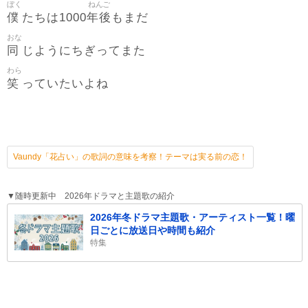
ぼく
ねんご
僕
年後
たちは1000
もまだ
おな
同
じようにちぎってまた
わら
笑
っていたいよね
Vaundy「花占い」の歌詞の意味を考察！テーマは実る前の恋！
▼随時更新中 2026年ドラマと主題歌の紹介
2026年冬ドラマ主題歌・アーティスト一覧！曜
日ごとに放送日や時間も紹介
特集