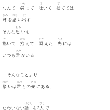
わら
は
す
笑
吐
捨
なんて
って
いて
てては
きみ
おも
だ
君
思
出
を
い
す
おも
思
そんな
いを
だ
かか
もだ
さき
抱
抱
悶
先
いて
えて
えた
には
きみ
君
いつも
がいる
「そんなことより
ねが
きみ
さき
願
君
先
いは
との
にある」
はなし
ひと
話
人
たわいない
を2
で