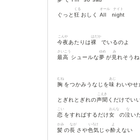
くる
オール
ナイト
狂
All
night
ぐっと
おしく
こんや
はだか
今夜
裸
あたりは
でいるのよ
さいこう
ゆめ
み
最高
夢
見
シュールな
が
れそうね
むね
あじ
胸
味
をつかみうなじを
わいやせ
こえき
声聞
とぎれとぎれの
くだけでい
こい
おんな
な
恋
女
泣
をすればするだけ
の
い
かみ
なが
いろけ
よ
髪
長
色気
酔
の
さや
じゃ
えない