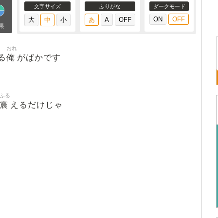
文字サイズ
ふりがな
ダークモード
果
おれ
俺
る
がばかです
ふる
震
えるだけじゃ