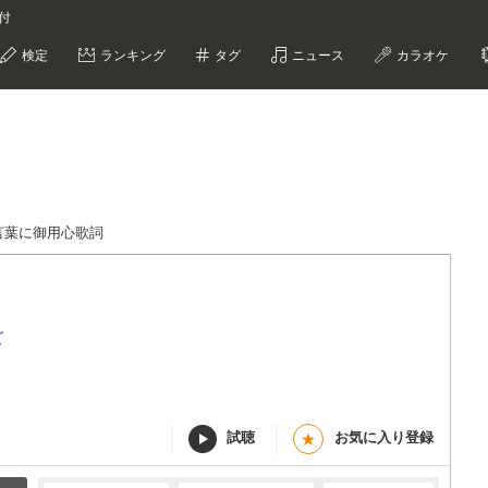
付
検定
ランキング
タグ
ニュース
カラオケ
言葉に御用心歌詞
ズ
試聴
お気に入り登録
★