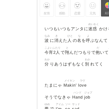
結
友情
感動
恋愛
元気
めいわく
迷惑
いつもいつもアンタに
かけ
なみ
き
ひと
な
よ
波
消
人
名
呼
に
えた
の
を
ぶなんて
こよいふたり
と
だ
今宵2人
翔
抱
で
んだつもりで
いて
わか
わか
分
別
りあうはずもなく
れてく
メイキン
ラヴ
Makin
love
たまにゃ
'
ハンド
ジョブ
Hand
job
そうでなきゃ
ゆめ
アイム
ソー
サッド
夢
I'm
so
sad
で