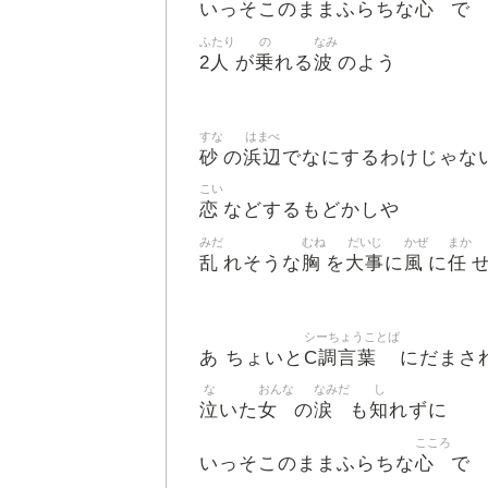
心
いっそこのままふらちな
で
ふたり
の
なみ
2人
乗
波
が
れる
のよう
すな
はまべ
砂
浜辺
の
でなにするわけじゃな
こい
恋
などするもどかしや
みだ
むね
だいじ
かぜ
まか
乱
胸
大事
風
任
れそうな
を
に
に
シーちょうことば
C調言葉
あ ちょいと
にだまさ
な
おんな
なみだ
し
泣
女
涙
知
いた
の
も
れずに
こころ
心
いっそこのままふらちな
で