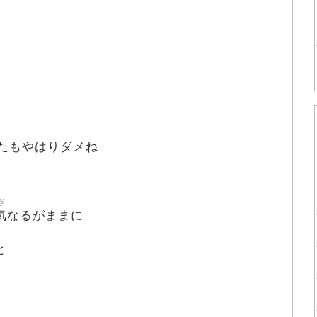
たもやはりダメね
ぎ
気
なるがままに
と