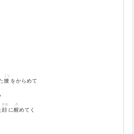
こし
腰
た
をからめて
い
かお
さ
顔
醒
た
に
めてく