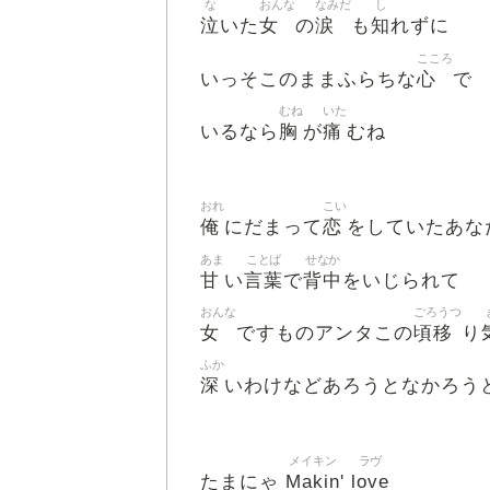
な
おんな
なみだ
し
泣
女
涙
知
いた
の
も
れずに
こころ
心
いっそこのままふらちな
で
むね
いた
胸
痛
いるなら
が
むね
おれ
こい
俺
恋
にだまって
をしていたあな
あま
ことば
せなか
甘
言葉
背中
い
で
をいじられて
おんな
ごろうつ
女
頃移
ですものアンタこの
り
ふか
深
いわけなどあろうとなかろう
メイキン
ラヴ
Makin
love
たまにゃ
'