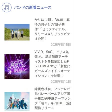
バンドの新着ニュース
K-POP
演歌・歌謡
バンド
洋楽
かりゆし58 、Vo.前川真
悟の息子との“親子共
VTuber
ディズニー
作”「セミファイナル」
リリース＆リリックビデ
オ公開！
2026年8月5日
ViViD、SuG、アリス九
號.ら、武道館級アーテ
ィストを多数輩出したP
S COMPANYが「新世代
ガールズアイドルオーデ
ィション」を始動！
2026年8月1日
緑黄色社会、フジテレビ
系バレーボールアジア選
手権2026中継テーマソン
グ「晴々」を7月31日(金)
配信リリース