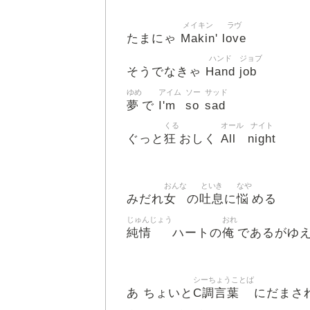
メイキン
ラヴ
Makin
love
たまにゃ
'
ハンド
ジョブ
Hand
job
そうでなきゃ
ゆめ
アイム
ソー
サッド
夢
I'm
so
sad
で
くる
オール
ナイト
狂
All
night
ぐっと
おしく
おんな
といき
なや
女
吐息
悩
みだれ
の
に
める
じゅんじょう
おれ
純情
俺
ハートの
であるがゆ
シーちょうことば
C調言葉
あ ちょいと
にだまさ