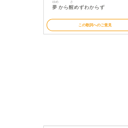
ゆめ
さ
夢
醒
から
めずわからず
この歌詞へのご意見