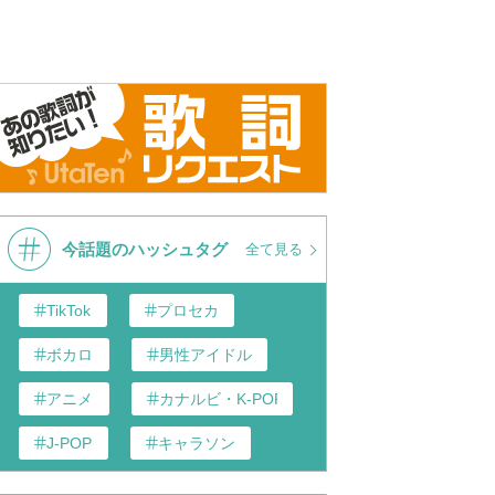
今話題のハッシュタグ
全て見る
TikTok
プロセカ
ボカロ
男性アイドル
アニメ
カナルビ・K-POP和訳
J-POP
キャラソン
あんスタ
歌い手