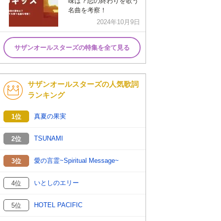
味は？恋の終わりを歌う
名曲を考察！
2024年10月9日
サザンオールスターズの特集を全て見る
サザンオールスターズの人気歌詞
ランキング
真夏の果実
1位
TSUNAMI
2位
愛の言霊~Spiritual Message~
3位
いとしのエリー
4位
HOTEL PACIFIC
5位