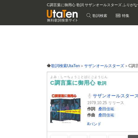
C調言葉に御用心 歌詞 サザンオールスターズ ふりがな
歌詞検索
特集
歌詞検索UtaTen
サザンオールスターズ
C調
よみ：しーちょうことばにごようじん
C調言葉に御用心
歌詞
サザンオールスター
1979.10.25 リリース
作詞
桑田佳祐
作曲
桑田佳祐
#バンド