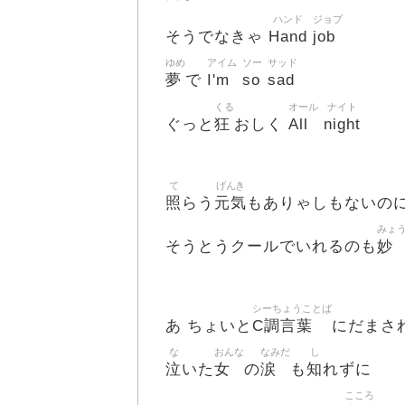
ハンド
ジョブ
Hand
job
そうでなきゃ
ゆめ
アイム
ソー
サッド
夢
I'm
so
sad
で
くる
オール
ナイト
狂
All
night
ぐっと
おしく
て
げんき
照
元気
らう
もありゃしもないの
みょ
妙
そうとうクールでいれるのも
シーちょうことば
C調言葉
あ ちょいと
にだまさ
な
おんな
なみだ
し
泣
女
涙
知
いた
の
も
れずに
こころ