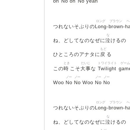
oh
No
oh
No
yeah
ロング
ブラウン
ヘ
Long
brown
ha
つれないそぶりの
-
-
な
泣
ね、どしてなのなぜに
けるの
もど
戻
ひところのアナタに
る
とき
だいじ
トワイライト
ゲーム
時
大事
Twilight
gam
この
こそ
な
ノー
ノー
ノー
ノー
No
No
No
No
Woo
Woo
ロング
ブラウン
ヘ
Long
brown
ha
つれないそぶりの
-
-
な
泣
ね、どしてなのなぜに
けるの