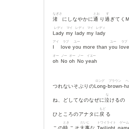
なぎさ
とお
す
渚
通
過
にしなやかに
り
ぎてくM
レディ
マイ
レディ
マイ
レディ
Lady
my
lady
my
lady
アイ
ラブ
ユー
ユー
ラブ
I
love
you
you
lov
more than
オー
ノー
オー
ノー
イエー
oh
No
oh
No
yeah
ロング
ブラウン
ヘ
Long
brown
ha
つれないそぶりの
-
-
な
泣
ね、どしてなのなぜに
けるの
もど
戻
ひところのアナタに
る
とき
だいじ
トワイライト
ゲーム
時
大事
Twilight
gam
この
こそ
な