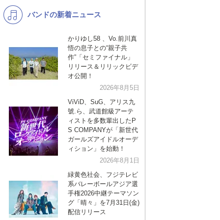
バンドの新着ニュース
K-POP
バンド
演歌・歌謡
洋楽
かりゆし58 、Vo.前川真
悟の息子との“親子共
VTuber
ディズニー
作”「セミファイナル」
リリース＆リリックビデ
オ公開！
2026年8月5日
ViViD、SuG、アリス九
號.ら、武道館級アーテ
ィストを多数輩出したP
S COMPANYが「新世代
ガールズアイドルオーデ
ィション」を始動！
2026年8月1日
緑黄色社会、フジテレビ
系バレーボールアジア選
手権2026中継テーマソン
グ「晴々」を7月31日(金)
配信リリース