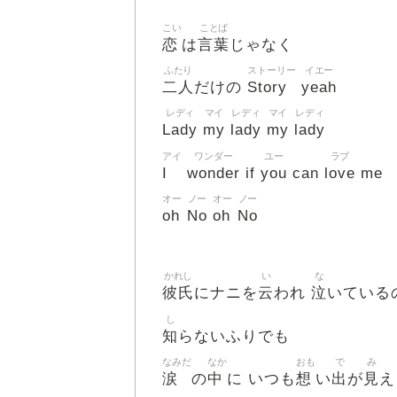
こい
ことば
恋
言葉
は
じゃなく
ふたり
ストーリー
イエー
二人
Story
yeah
だけの
レディ
マイ
レディ
マイ
レディ
Lady
my
lady
my
lady
アイ
ワンダー
ユー
ラブ
I
wonder
you
love
if
can
me
オー
ノー
オー
ノー
oh
No
oh
No
かれし
い
な
彼氏
云
泣
にナニを
われ
いている
し
知
らないふりでも
なみだ
なか
おも
で
み
涙
中
想
出
見
の
に いつも
い
が
え