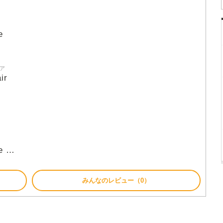
e
ア
ir
e
…
みんなのレビュー（0）