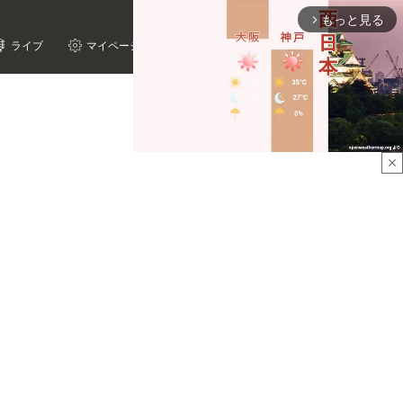
もっと見る
arrow_forward_ios
ライブ
マイページ
close
Mute