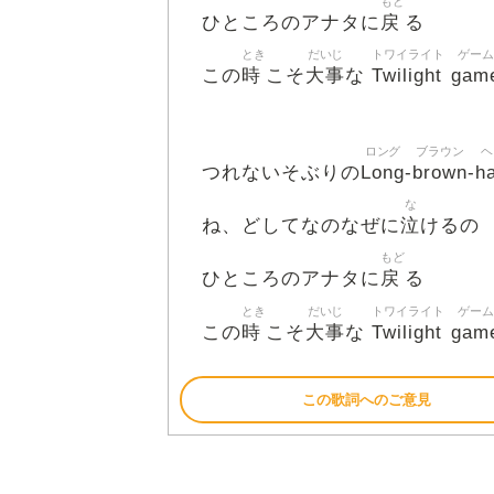
もど
戻
ひところのアナタに
る
とき
だいじ
トワイライト
ゲーム
時
大事
Twilight
gam
この
こそ
な
ロング
ブラウン
ヘ
Long
brown
ha
つれないそぶりの
-
-
な
泣
ね、どしてなのなぜに
けるの
もど
戻
ひところのアナタに
る
とき
だいじ
トワイライト
ゲーム
時
大事
Twilight
gam
この
こそ
な
この歌詞へのご意見