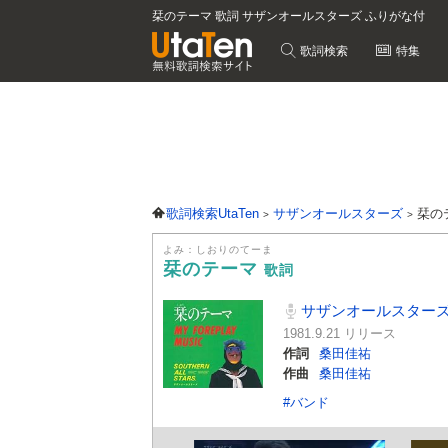
栞のテーマ 歌詞 サザンオールスターズ ふりがな付
歌詞検索
特集
歌詞検索UtaTen
サザンオールスターズ
栞の
よみ：しおりのてーま
栞のテーマ
歌詞
サザンオールスター
1981.9.21 リリース
作詞
桑田佳祐
作曲
桑田佳祐
#バンド