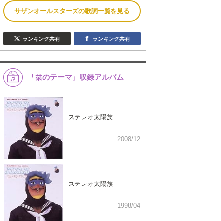
サザンオールスターズの歌詞一覧を見る
ランキング共有
ランキング共有
「栞のテーマ」収録アルバム
ステレオ太陽族
2008/12
ステレオ太陽族
1998/04