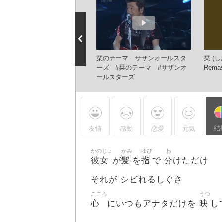
テーマ / サザンオールスタ
栞のテーマ サザンオールスタ
栞 (し
 (歌詞入り)
ーズ #栞のテーマ #サザンオ
Remas
ールスターズ
結
友情
感動
恋愛
元気
かのじょ
かみ
ゆび
わ
彼女
髪
指
分
が
を
で
けただけ
それが シビれるしぐさ
こころ
うつ
心
映
にいつもアナタだけを
し