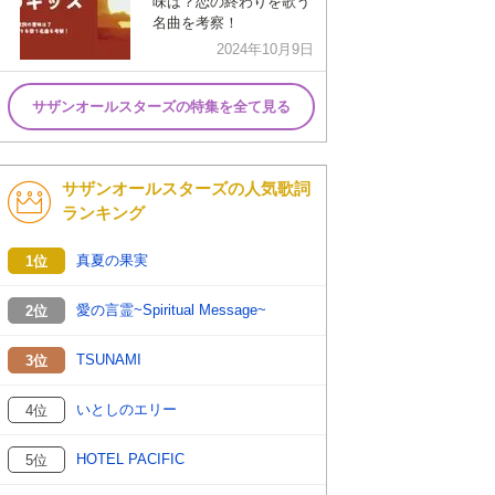
味は？恋の終わりを歌う
名曲を考察！
2024年10月9日
サザンオールスターズの特集を全て見る
サザンオールスターズの人気歌詞
ランキング
真夏の果実
1位
愛の言霊~Spiritual Message~
2位
TSUNAMI
3位
いとしのエリー
4位
HOTEL PACIFIC
5位