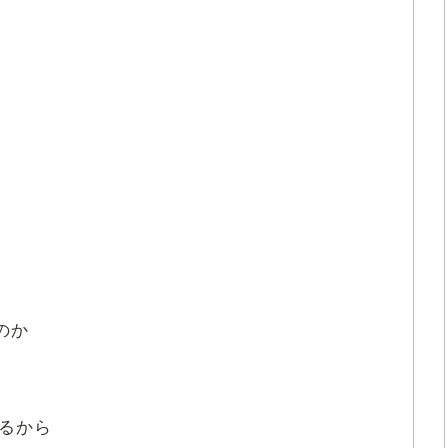
のか
るから