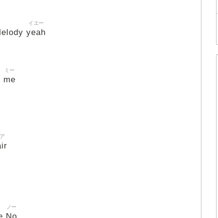
イエー
yeah
elody
ミー
e
me
ア
ir
ノー
e
No