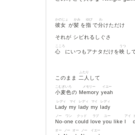
かのじょ
かみ
ゆび
わ
彼女
髪
指
分
が
を
で
けただけ
それが シビれるしぐさ
こころ
うつ
心
映
にいつもアナタだけを
し
ふたり
二人
このまま
して
こむぎいろ
メモリー
イエー
小麦色
Memory
yeah
の
レディ
マイ
レディ
マイ
レディ
Lady
my
lady
my
lady
ノー
ワン
クッド
ラブ
ユー
アイ
No
one
could
love
you
I
-
like
オー
ノー
オー
ノー
イエー