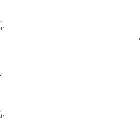
ア
ir
e
ア
ir