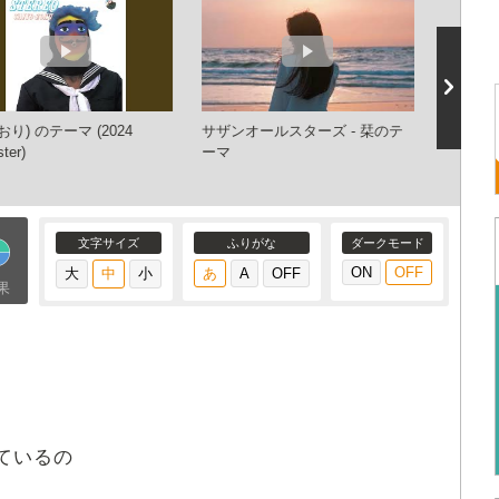
おり) のテーマ (2024
サザンオールスターズ - 栞のテ
高音質!
ter)
ーマ
茅ケ崎2
マ”
文字サイズ
ふりがな
ダークモード
果
ているの