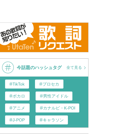
! サザンオールスターズ
栞のテーマ / サザンオールスタ
栞のテー
023ライブから”栞のテー
ーズ (歌詞入り)
ーズ #栞
ールスタ
今話題のハッシュタグ
全て見る
TikTok
プロセカ
ボカロ
男性アイドル
アニメ
カナルビ・K-POP和訳
J-POP
キャラソン
あんスタ
歌い手