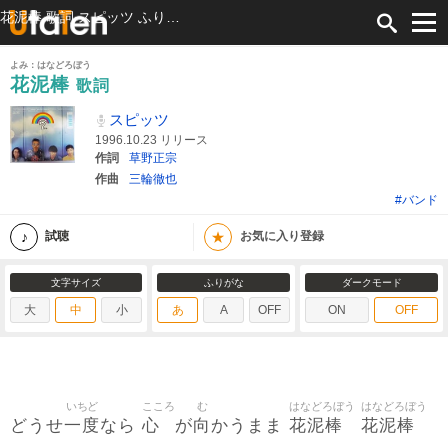
花泥棒 歌詞 スピッツ ふりがな付
よみ：はなどろぼう
花泥棒
歌詞
スピッツ
1996.10.23 リリース
作詞
草野正宗
作曲
三輪徹也
#バンド
★
試聴
お気に入り登録
文字サイズ
ふりがな
ダークモード
大
中
小
あ
A
OFF
ON
OFF
いちど
こころ
む
はなどろぼう
はなどろぼう
一度
心
向
花泥棒
花泥棒
どうせ
なら
が
かうまま