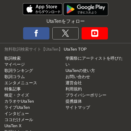
UtaTenをフォロー
無料歌詞検索サイト【UtaTen】
UtaTen TOP
歌詞検索
学園祭にアーティストを呼びた
マイページ
い
歌詞ランキング
UtaTenの使い方
歌詞コラム
お問い合わせ
エンタメニュース
運営会社
特集記事
利用規約
検定・クイズ
プライバシーポリシー
カラオケUtaTen
提携媒体
ライブUtaTen
サイトマップ
インタビュー
ココだけメール
UtaTen X