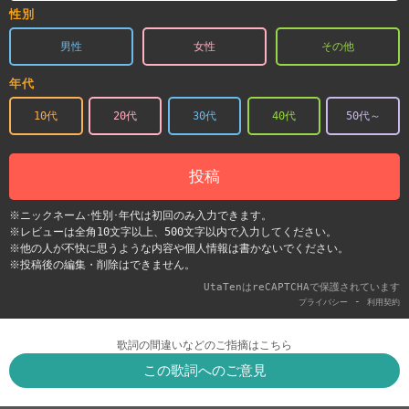
性別
男性
女性
その他
年代
10代
20代
30代
40代
50代～
投稿
※ニックネーム･性別･年代は初回のみ入力できます。
※レビューは全角10文字以上、500文字以内で入力してください。
※他の人が不快に思うような内容や個人情報は書かないでください。
※投稿後の編集・削除はできません。
UtaTenはreCAPTCHAで保護されています
-
プライバシー
利用契約
歌詞の間違いなどのご指摘はこちら
この歌詞へのご意見