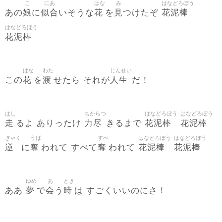
こ
にあ
はな
み
はなどろぼう
娘
似合
花
見
花泥棒
あの
に
いそうな
を
つけたぞ
はなどろぼう
花泥棒
はな
わた
じんせい
花
渡
人生
この
を
せたら それが
だ！
はし
ちからつ
はなどろぼう
はなどろぼう
走
力尽
花泥棒
花泥棒
るよ ありったけ
きるまで
ぎゃく
うば
すべ
はなどろぼう
はなどろぼう
逆
奪
奪
花泥棒
花泥棒
に
われて すべて
われて
ゆめ
あ
とき
夢
会
時
ああ
で
う
は すごくいいのにさ！