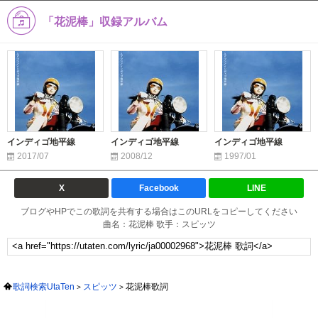
「花泥棒」収録アルバム
インディゴ地平線
インディゴ地平線
インディゴ地平線
2017/07
2008/12
1997/01
X
Facebook
LINE
ブログやHPでこの歌詞を共有する場合はこのURLをコピーしてください
曲名：花泥棒 歌手：スピッツ
歌詞検索UtaTen
スピッツ
花泥棒歌詞