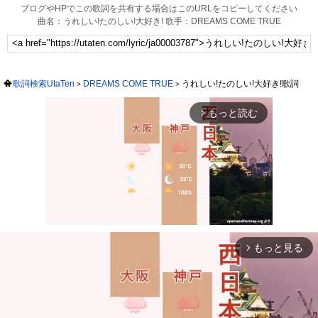
ブログやHPでこの歌詞を共有する場合はこのURLをコピーしてください
曲名：うれしい!たのしい!大好き! 歌手：DREAMS COME TRUE
歌詞検索UtaTen
DREAMS COME TRUE
うれしい!たのしい!大好き!歌詞
もっと読む
arrow_forward_ios
もっと見る
arrow_forward_ios
Mute