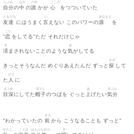
じぶん
なか
だれ
こころ
自分
中
誰
心
の
の
かが
をつついていた
ともだち
い
みなもと
友達
言
源
にはうまく
えない このパワーの
を
こい
恋
"
をしてる"ただ それだけじゃ
す
き
済
気
まされないことのような
がしてる
さが
探
きっとそうなんだ めぐりあえたんだ ずっと
して
ひと
人
た
に
まぶか
ぼうし
あ
きぶん
目深
帽子
上
気分
にしてた
のつばを ぐっと
げたい
まえ
前
"わかっていたの
から こうなることも ずっと"
わたし
ことば
はんぶんわら
き