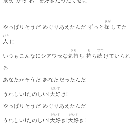
最初
私
好
から
を
きだったくせに
さが
探
やっぱりそうだ めぐりあえたんだ ずっと
してた
ひと
人
に
きも
も
つづ
気持
持
続
いつもこんなにシアワセな
ち
ち
けていられ
る
あなたがそうだ あなただったんだ
だいす
大好
うれしい!たのしい!
き!
やっぱりそうだ めぐりあえたんだ
だいす
だいす
大好
大好
うれしい!たのしい!
き!
き!