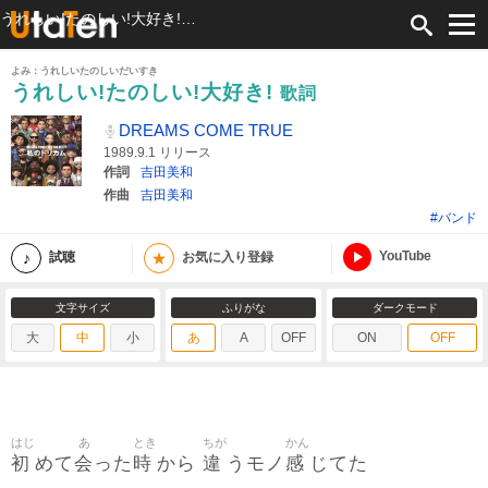
うれしい!たのしい!大好き! 歌詞 DREAMS COME TRUE ふりがな付
よみ：うれしいたのしいだいすき
うれしい!たのしい!大好き!
歌詞
DREAMS COME TRUE
1989.9.1 リリース
作詞
吉田美和
作曲
吉田美和
#バンド
YouTube
★
試聴
お気に入り登録
文字サイズ
ふりがな
ダークモード
大
中
小
あ
A
OFF
ON
OFF
はじ
あ
とき
ちが
かん
初
会
時
違
感
めて
った
から
うモノ
じてた