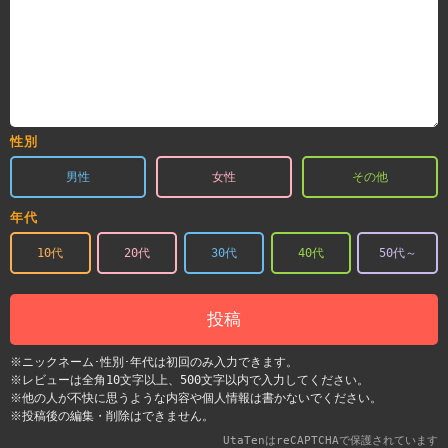
性別
男性
女性
その他
年代
10代
20代
30代
40代
50代～
投稿
※ニックネーム･性別･年代は初回のみ入力できます。
※レビューは全角10文字以上、500文字以内で入力してください。
※他の人が不快に思うような内容や個人情報は書かないでください。
※投稿後の編集・削除はできません。
UtaTenはreCAPTCHAで保護されています