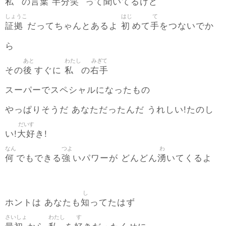
私
言葉
半分笑
聞
の
って
いてるけど
しょうこ
はじ
て
証拠
初
手
だってちゃんとあるよ
めて
をつないでか
ら
あと
わたし
みぎて
後
私
右手
その
すぐに
の
スーパーでスペシャルになったもの
やっぱりそうだ あなただったんだ うれしい!たのし
だいす
大好
い!
き!
なん
つよ
わ
何
強
湧
でもできる
いパワーが どんどん
いてくるよ
し
知
ホントは あなたも
ってたはず
さいしょ
わたし
す