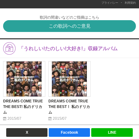
-
プライバシー
利用契約
歌詞の間違いなどのご指摘はこちら
この歌詞へのご意見
「うれしい!たのしい!大好き!」収録アルバム
DREAMS COME TRUE
DREAMS COME TRUE
THE BEST! 私のドリカ
THE BEST！ 私のドリカ
ム
ム
2015/07
2015/07
X
Facebook
LINE