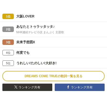
大阪LOVER
1位
あなたとトゥラッタッタ♪
2位
NHK連続テレビ小説 まんぷく 主題歌
未来予想図II
3位
何度でも
4位
うれしい!たのしい!大好き!
5位
DREAMS COME TRUEの歌詞一覧を見る
ランキング共有
ランキング共有