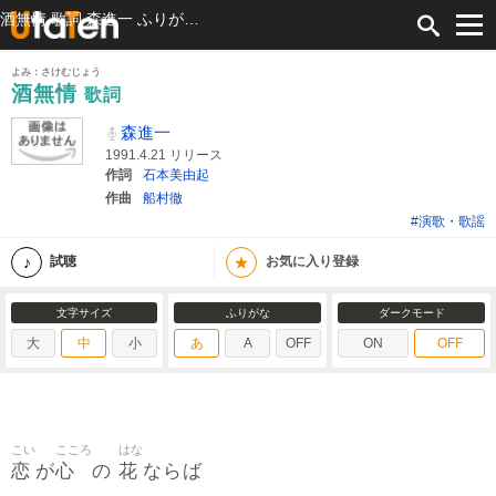
酒無情 歌詞 森進一 ふりがな付
よみ：さけむじょう
酒無情
歌詞
森進一
1991.4.21 リリース
作詞
石本美由起
作曲
船村徹
#演歌・歌謡
★
試聴
お気に入り登録
文字サイズ
ふりがな
ダークモード
大
中
小
あ
A
OFF
ON
OFF
こい
こころ
はな
恋
心
花
が
の
ならば