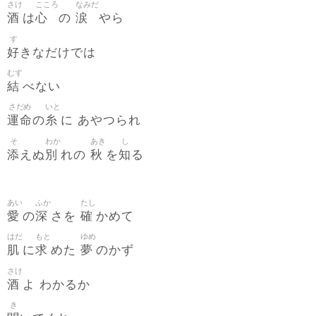
さけ
こころ
なみだ
酒
心
涙
は
の
やら
す
好
きなだけでは
むす
結
べない
さだめ
いと
運命
糸
の
に あやつられ
そ
わか
あき
し
添
別
秋
知
えぬ
れの
を
る
あい
ふか
たし
愛
深
確
の
さを
かめて
はだ
もと
ゆめ
肌
求
夢
に
めた
のかず
さけ
酒
よ わかるか
き