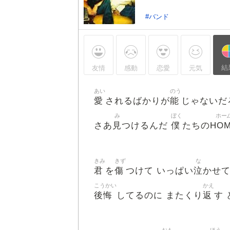
#バンド
結
友情
感動
恋愛
元気
あい
のう
愛
能
されるばかりが
じゃないだ
み
ぼく
ホー
見
僕
HO
さあ
つけるんだ
たちの
きみ
きず
な
君
傷
泣
を
つけて いっぱい
かせ
こうかい
かえ
後悔
返
してるのに またくり
す