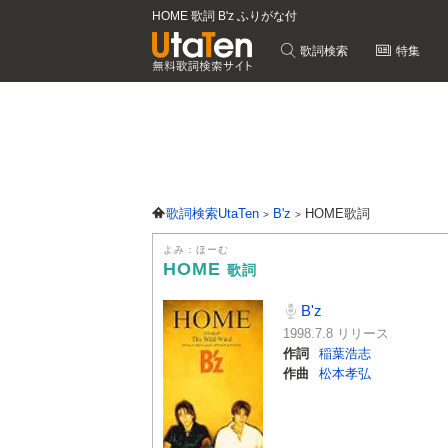
HOME 歌詞 B'z ふりがな付
歌詞検索
特集
歌詞検索UtaTen
B'z
HOME歌詞
よみ：ほーむ
HOME
歌詞
B'z
1998.7.8 リリース
作詞
稲葉浩志
作曲
松本孝弘