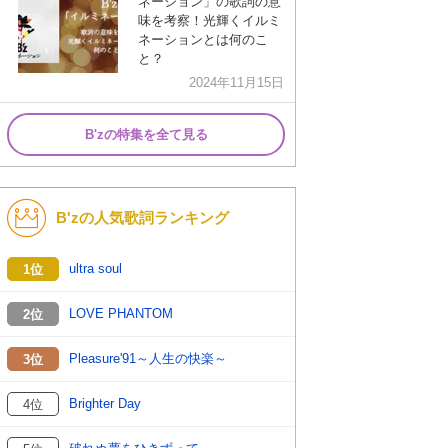
ネーション」の歌詞の意
味を考察！光輝くイルミ
ネーションとは何のこ
と？
2024年11月15日
B'zの特集を全て見る
B'zの人気歌詞ランキング
ultra soul
1位
LOVE PHANTOM
2位
Pleasure'91～人生の快楽～
3位
Brighter Day
4位