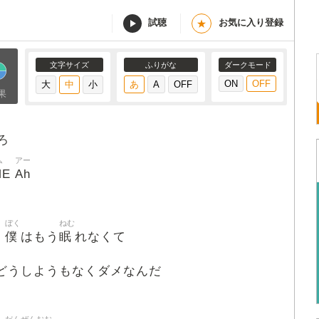
試聴
お気に入り登録
★
文字サイズ
ふりがな
ダークモード
果
ろ
ム
アー
ME
Ah
ぼく
ねむ
僕
眠
て
はもう
れなくて
 どうしようもなくダメなんだ