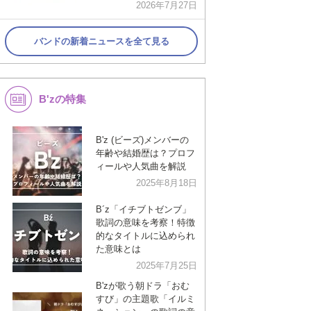
2026年7月27日
バンドの新着ニュースを全て見る
B'zの特集
B'z (ビーズ)メンバーの
年齢や結婚歴は？プロフ
ィールや人気曲を解説
2025年8月18日
B´z「イチブトゼンブ」
歌詞の意味を考察！特徴
的なタイトルに込められ
た意味とは
2025年7月25日
B'zが歌う朝ドラ「おむ
すび」の主題歌「イルミ