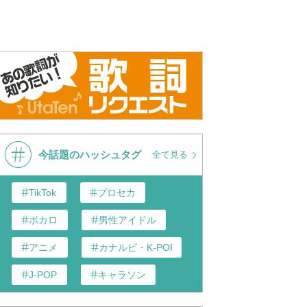
今話題のハッシュタグ
全て見る
TikTok
プロセカ
ボカロ
男性アイドル
アニメ
カナルビ・K-POP和訳
J-POP
キャラソン
歌い手
あんスタ