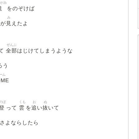
かがみ
鏡
をのぞけば
お
み
見
が
えたよ
ぜんぶ
全部
て
はじけてしまうような
ろう
ーム
OME
のぼ
くも
お
ぬ
登
雲
追
抜
って
を
い
いて
 さよならしたら