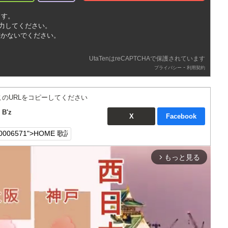
ます。
入力してください。
書かないでください。
UtaTenはreCAPTCHAで保護されています
-
プライバシー
利用契約
このURLをコピーしてください
B'z
X
Facebook
もっと見る
arrow_forward_ios