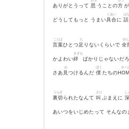
おも
ほう
思
方
ありがとうって
うことの
ぐあい
は
具合
話
どうしてもっと うまい
に
ことば
た
ぜん
言葉
足
全
ひとつ
りないくらいで
きずな
絆
かよわい
ばかりじゃないだ
み
ぼく
ホー
見
僕
HO
さあ
つけるんだ
たちの
うらぎ
さけ
し
裏切
叫
られたなんて
ぶまえに
あいつをいじめたって そんなの