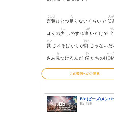
ことば
た
えが
言葉
足
笑
ひとつ
りないくらいで
すこ
ちが
ぜ
少
違
ほんの
しのすれ
いだけで
あい
のう
愛
能
されるばかりが
じゃないだ
み
ぼく
ホー
見
僕
HO
さあ
つけるんだ
たちの
この歌詞へのご意見
B'z (ビーズ)
B'z
特集