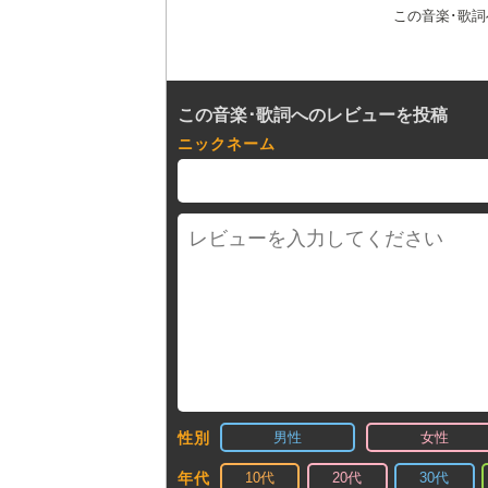
この音楽･歌
この音楽･歌詞へのレビューを投稿
ニックネーム
男性
女性
性別
10代
20代
30代
年代