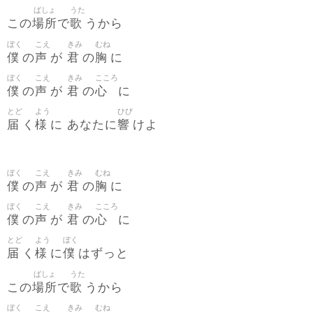
ばしょ
うた
場所
歌
この
で
うから
ぼく
こえ
きみ
むね
僕
声
君
胸
の
が
の
に
ぼく
こえ
きみ
こころ
僕
声
君
心
の
が
の
に
とど
よう
ひび
届
様
響
く
に あなたに
けよ
ぼく
こえ
きみ
むね
僕
声
君
胸
の
が
の
に
ぼく
こえ
きみ
こころ
僕
声
君
心
の
が
の
に
とど
よう
ぼく
届
様
僕
く
に
はずっと
ばしょ
うた
場所
歌
この
で
うから
ぼく
こえ
きみ
むね