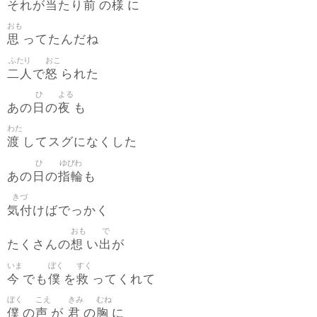
当
前
様
それが
たり
の
に
おも
思
ってたんだね
ふたり
おこ
二人
怒
で
られた
ひ
よる
日
夜
あの
の
も
わた
渡
してスグになくした
ひ
ゆびわ
日
指輪
あの
の
も
きづ
気付
けばでっかく
おも
で
想
出
たくさんの
い
が
いま
ぼく
すく
今
僕
救
でも
を
ってくれて
ぼく
こえ
きみ
むね
僕
声
君
胸
の
が
の
に