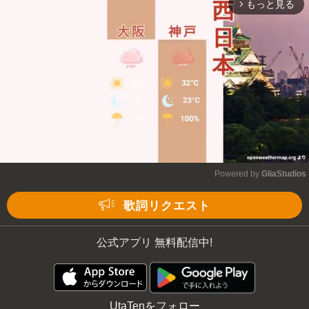
もっと見る
arrow_forward_ios
Powered by 
GliaStudios
Mute
歌詞リクエスト
公式アプリ 無料配信中!
UtaTenをフォロー