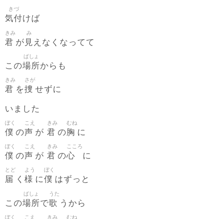
きづ
気付
けば
きみ
み
君
見
が
えなくなってて
ばしょ
場所
この
からも
きみ
さが
君
捜
を
せずに
いました
ぼく
こえ
きみ
むね
僕
声
君
胸
の
が
の
に
ぼく
こえ
きみ
こころ
僕
声
君
心
の
が
の
に
とど
よう
ぼく
届
様
僕
く
に
はずっと
ばしょ
うた
場所
歌
この
で
うから
ぼく
こえ
きみ
むね