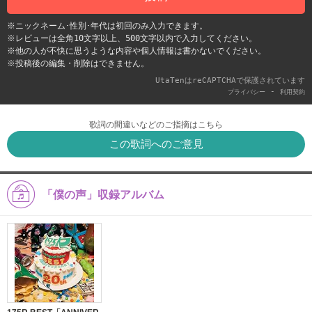
※ニックネーム･性別･年代は初回のみ入力できます。
※レビューは全角10文字以上、500文字以内で入力してください。
※他の人が不快に思うような内容や個人情報は書かないでください。
※投稿後の編集・削除はできません。
UtaTenはreCAPTCHAで保護されています
-
プライバシー
利用契約
歌詞の間違いなどのご指摘はこちら
この歌詞へのご意見
「僕の声」収録アルバム