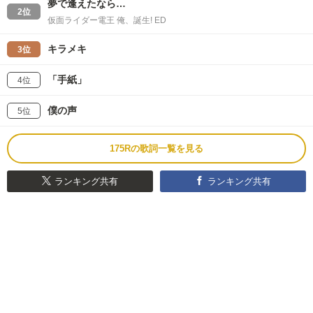
夢で逢えたなら…
2位
仮面ライダー電王 俺、誕生! ED
キラメキ
3位
「手紙」
4位
僕の声
5位
175Rの歌詞一覧を見る
ランキング共有
ランキング共有