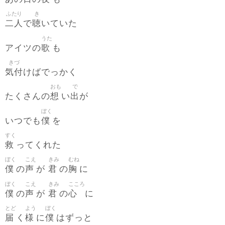
ふたり
き
二人
聴
で
いていた
うた
歌
アイツの
も
きづ
気付
けばでっかく
おも
で
想
出
たくさんの
い
が
ぼく
僕
いつでも
を
すく
救
ってくれた
ぼく
こえ
きみ
むね
僕
声
君
胸
の
が
の
に
ぼく
こえ
きみ
こころ
僕
声
君
心
の
が
の
に
とど
よう
ぼく
届
様
僕
く
に
はずっと