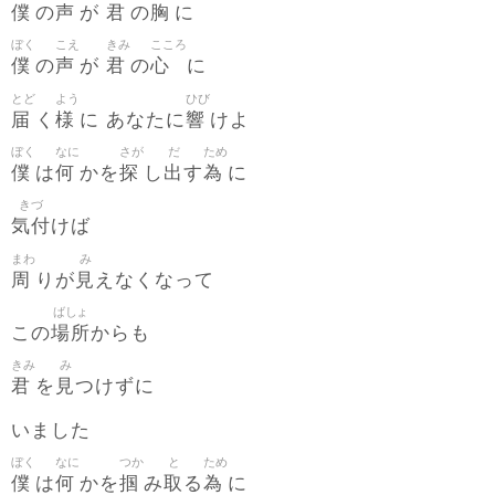
僕
声
君
胸
の
が
の
に
ぼく
こえ
きみ
こころ
僕
声
君
心
の
が
の
に
とど
よう
ひび
届
様
響
く
に あなたに
けよ
ぼく
なに
さが
だ
ため
僕
何
探
出
為
は
かを
し
す
に
きづ
気付
けば
まわ
み
周
見
りが
えなくなって
ばしょ
場所
この
からも
きみ
み
君
見
を
つけずに
いました
ぼく
なに
つか
と
ため
僕
何
掴
取
為
は
かを
み
る
に