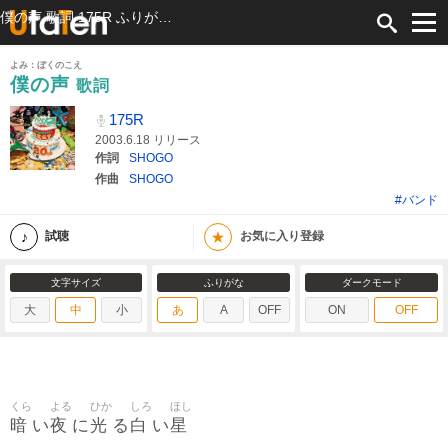
僕の声 歌詞 175R ふりがな付
よみ：ぼくのこえ
僕の声
歌詞
175R
2003.6.18 リリース
作詞
SHOGO
作曲
SHOGO
#バンド
★
試聴
お気に入り登録
文字サイズ
ふりがな
ダークモード
大
中
小
あ
A
OFF
ON
OFF
くら
よる
ひか
しろ
ほし
暗
夜
光
白
星
い
に
る
い