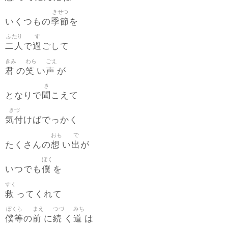
きせつ
季節
いくつもの
を
ふたり
す
二人
過
で
ごして
きみ
わら
ごえ
君
笑
声
の
い
が
き
聞
となりで
こえて
きづ
気付
けばでっかく
おも
で
想
出
たくさんの
い
が
ぼく
僕
いつでも
を
すく
救
ってくれて
ぼくら
まえ
つづ
みち
僕等
前
続
道
の
に
く
は