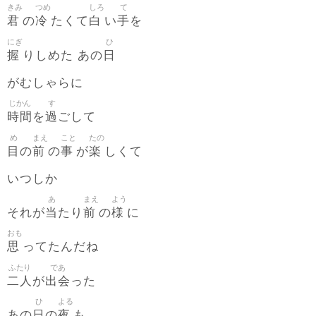
きみ
つめ
しろ
て
君
冷
白
手
の
たくて
い
を
にぎ
ひ
握
日
りしめた あの
がむしゃらに
じかん
す
時間
過
を
ごして
め
まえ
こと
たの
目
前
事
楽
の
の
が
しくて
いつしか
あ
まえ
よう
当
前
様
それが
たり
の
に
おも
思
ってたんだね
ふたり
であ
二人
出会
が
った
ひ
よる
日
夜
あの
の
も