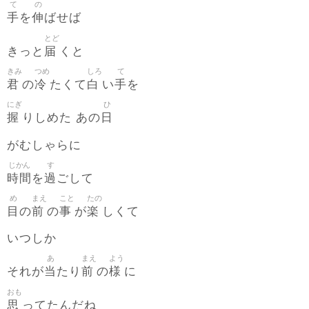
て
の
手
伸
を
ばせば
とど
届
きっと
くと
きみ
つめ
しろ
て
君
冷
白
手
の
たくて
い
を
にぎ
ひ
握
日
りしめた あの
がむしゃらに
じかん
す
時間
過
を
ごして
め
まえ
こと
たの
目
前
事
楽
の
の
が
しくて
いつしか
あ
まえ
よう
当
前
様
それが
たり
の
に
おも
思
ってたんだね