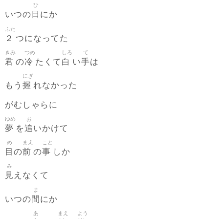
ひ
日
いつの
にか
ふた
２
つになってた
きみ
つめ
しろ
て
君
冷
白
手
の
たくて
い
は
にぎ
握
もう
れなかった
がむしゃらに
ゆめ
お
夢
追
を
いかけて
め
まえ
こと
目
前
事
の
の
しか
み
見
えなくて
ま
間
いつの
にか
あ
まえ
よう