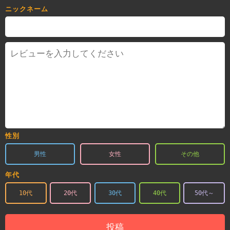
ニックネーム
性別
男性
女性
その他
年代
10代
20代
30代
40代
50代～
投稿