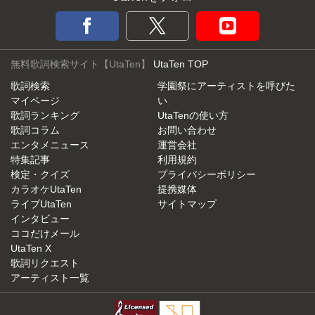
無料歌詞検索サイト【UtaTen】
UtaTen TOP
歌詞検索
学園祭にアーティストを呼びた
マイページ
い
歌詞ランキング
UtaTenの使い方
歌詞コラム
お問い合わせ
エンタメニュース
運営会社
特集記事
利用規約
検定・クイズ
プライバシーポリシー
カラオケUtaTen
提携媒体
ライブUtaTen
サイトマップ
インタビュー
ココだけメール
UtaTen X
歌詞リクエスト
アーティスト一覧