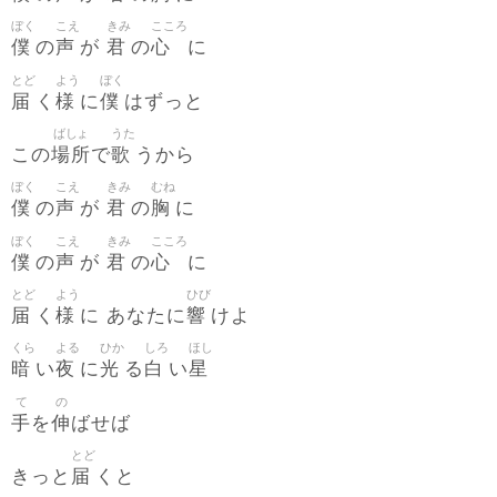
ぼく
こえ
きみ
こころ
僕
声
君
心
の
が
の
に
とど
よう
ぼく
届
様
僕
く
に
はずっと
ばしょ
うた
場所
歌
この
で
うから
ぼく
こえ
きみ
むね
僕
声
君
胸
の
が
の
に
ぼく
こえ
きみ
こころ
僕
声
君
心
の
が
の
に
とど
よう
ひび
届
様
響
く
に あなたに
けよ
くら
よる
ひか
しろ
ほし
暗
夜
光
白
星
い
に
る
い
て
の
手
伸
を
ばせば
とど
届
きっと
くと