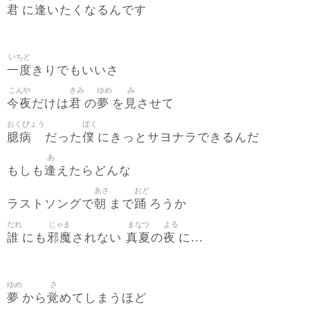
君
逢
に
いたくなるんです
いちど
一度
きりでもいいさ
こんや
きみ
ゆめ
み
今夜
君
夢
見
だけは
の
を
させて
おくびょう
ぼく
臆病
僕
だった
にきっとサヨナラできるんだ
あ
逢
もしも
えたらどんな
あさ
おど
朝
踊
ラストソングで
まで
ろうか
だれ
じゃま
まなつ
よる
誰
邪魔
真夏
夜
にも
されない
の
に...
ゆめ
さ
夢
覚
から
めてしまうほど