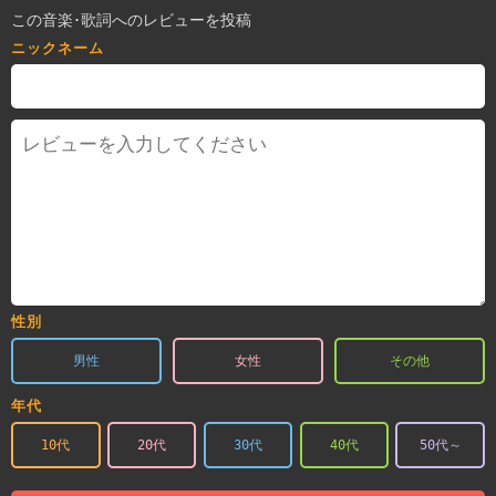
この音楽･歌詞へのレビューを投稿
ニックネーム
性別
男性
女性
その他
年代
10代
20代
30代
40代
50代～