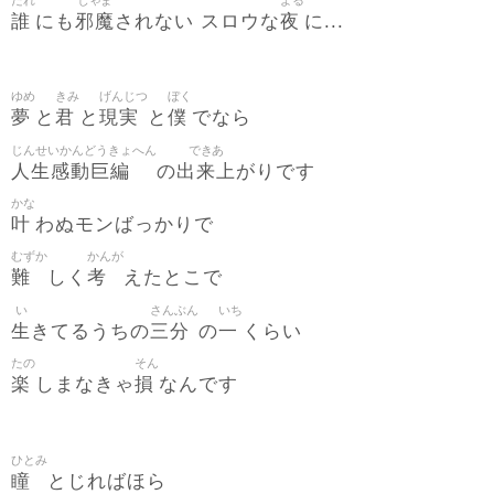
だれ
じゃま
よる
誰
邪魔
夜
にも
されない スロウな
に...
ゆめ
きみ
げんじつ
ぼく
夢
君
現実
僕
と
と
と
でなら
じんせいかんどうきょへん
できあ
人生感動巨編
出来上
の
がりです
かな
叶
わぬモンばっかりで
むずか
かんが
難
考
しく
えたとこで
い
さんぶん
いち
生
三分
一
きてるうちの
の
くらい
たの
そん
楽
損
しまなきゃ
なんです
ひとみ
瞳
とじればほら