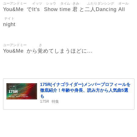
ユーアンドミー
イッツ
ショウ
タイム
きみ
ふたりダンシング
オール
You&Me
It's
Show
time
君
二人Dancing
All
で
と
ナイト
night
ユーアンドミー
さ
You&Me
覚
から
めてしまうほどに...
175R(イナゴライダー)メンバープロフィールを
徹底紹介！年齢や身長、読み方から人気曲5選
も
175R
特集