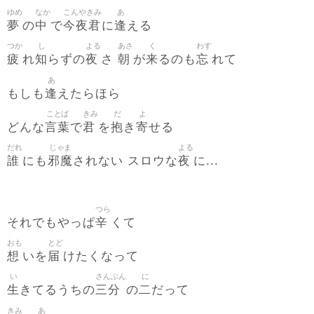
ゆめ
なか
こんやきみ
あ
夢
中
今夜君
逢
の
で
に
える
つか
し
よる
あさ
く
わす
疲
知
夜
朝
来
忘
れ
らずの
さ
が
るのも
れて
あ
逢
もしも
えたらほら
ことば
きみ
だ
よ
言葉
君
抱
寄
どんな
で
を
き
せる
だれ
じゃま
よる
誰
邪魔
夜
にも
されない スロウな
に...
つら
辛
それでもやっぱ
くて
おも
とど
想
届
いを
けたくなって
い
さんぶん
に
生
三分
二
きてるうちの
の
だって
きみ
あ