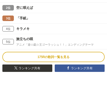
空に唄えば
2位
「手紙」
3位
キラメキ
4位
旅立ちの唄
5位
アニメ「遊☆戯☆王ゴーラッシュ！！」エンディングテーマ
175Rの歌詞一覧を見る
ランキング共有
ランキング共有