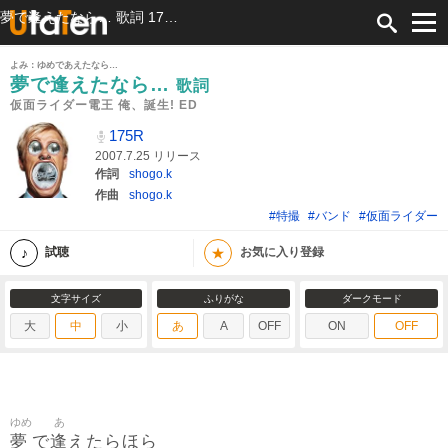
夢で逢えたなら… 歌詞 175R 仮面ライダー電王 俺、誕生! ED ふりがな付
よみ：ゆめであえたなら…
夢で逢えたなら…
歌詞
仮面ライダー電王 俺、誕生! ED
175R
2007.7.25 リリース
作詞
shogo.k
作曲
shogo.k
#特撮
#バンド
#仮面ライダー
★
試聴
お気に入り登録
文字サイズ
ふりがな
ダークモード
大
中
小
あ
A
OFF
ON
OFF
ゆめ
あ
夢
逢
で
えたらほら