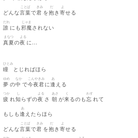
ことば
きみ
だ
よ
言葉
君
抱
寄
どんな
で
を
き
せる
だれ
じゃま
誰
邪魔
にも
されない
まなつ
よる
真夏
夜
の
に...
ひとみ
瞳
とじればほら
ゆめ
なか
こんやきみ
あ
夢
中
今夜君
逢
の
で
に
える
つか
し
よる
あさ
く
わす
疲
知
夜
朝
来
忘
れ
らずの
さ
が
るのも
れて
あ
逢
もしも
えたらほら
ことば
きみ
だ
よ
言葉
君
抱
寄
どんな
で
を
き
せる