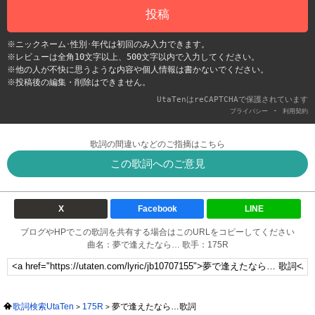
投稿
※ニックネーム･性別･年代は初回のみ入力できます。
※レビューは全角10文字以上、500文字以内で入力してください。
※他の人が不快に思うような内容や個人情報は書かないでください。
※投稿後の編集・削除はできません。
UtaTenはreCAPTCHAで保護されています
-
プライバシー
利用契約
歌詞の間違いなどのご指摘はこちら
この歌詞へのご意見
X
Facebook
LINE
ブログやHPでこの歌詞を共有する場合はこのURLをコピーしてください
曲名：夢で逢えたなら… 歌手：175R
歌詞検索UtaTen
175R
夢で逢えたなら…歌詞