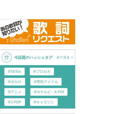
】ドラえもん映画/YUME
YUME日和 full 歌詞付き 高音質
島谷ひとみ 
歌詞付き】
【OFFICIA
今話題のハッシュタグ
全て見る
TikTok
プロセカ
ボカロ
男性アイドル
アニメ
カナルビ・K-POP和訳
J-POP
キャラソン
あんスタ
歌い手