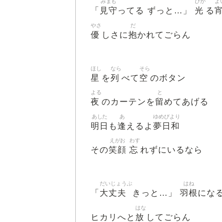
みまも
ひか
よ
見守
光
「
ってる ずっと…」
る
やさ
だ
優
抱
しさに
かれてごらん
ほし
なら
そら
星
列
空
を
べて
のボタン
よる
と
夜
留
のカーテンを
めてあげる
あした
あ
ゆめびより
明日
逢
夢日和
も
えるよ
えがお
わす
笑顔
忘
その
れずにいるなら
だいじょうぶ
はね
大丈夫
羽根
「
きっと…」
にな
はな
放
ヒカリへと
してごらん