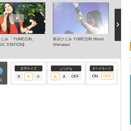
とみ 「YUME日和」
島谷ひとみ YUME日和 Hitomi
【MAD
IC STATION】
Shimatani
日和【
文字サイズ
ふりがな
ダークモード
果