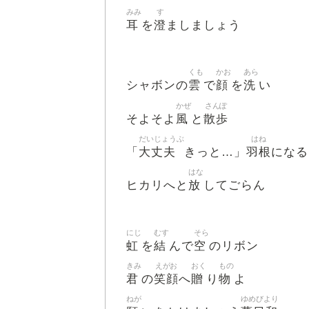
みみ
す
耳
澄
を
ましましょう
くも
かお
あら
雲
顔
洗
シャボンの
で
を
い
かぜ
さんぽ
風
散歩
そよそよ
と
だいじょうぶ
はね
大丈夫
羽根
「
きっと…」
になる
はな
放
ヒカリへと
してごらん
にじ
むす
そら
虹
結
空
を
んで
のリボン
きみ
えがお
おく
もの
君
笑顔
贈
物
の
へ
り
よ
ねが
ゆめびより