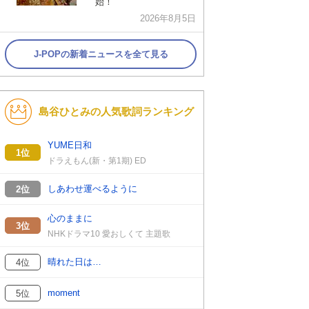
始！
2026年8月5日
J-POPの新着ニュースを全て見る
島谷ひとみの人気歌詞ランキング
YUME日和
1位
ドラえもん(新・第1期) ED
しあわせ運べるように
2位
心のままに
3位
NHKドラマ10 愛おしくて 主題歌
晴れた日は…
4位
moment
5位