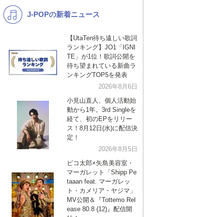
J-POPの新着ニュース
K-POP
バンド
演歌・歌謡
洋楽
【UtaTen待ち遠しい歌詞
ランキング】JO1「IGNI
VTuber
ディズニー
TE」が1位！歌詞公開を
待ち望まれている新曲ラ
ンキングTOP5を発表
2026年8月6日
小見山直人、個人活動始
動から1年。3rd Singleを
経て、初のEPをリリー
ス！8月12日(水)に配信決
定！
2026年8月5日
ピコ太郎×矢島美容室・
マーガレット「Shipp Pe
taaan feat. マーガレッ
ト・カメリア・ヤジマ」
MV公開＆『Tottemo Rel
ease 80.8 (12)』配信開