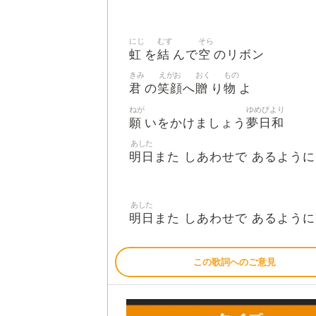
にじ
むす
そら
虹
結
空
を
んで
のリボン
きみ
えがお
おく
もの
君
笑顔
贈
物
の
へ
り
よ
ねが
ゆめびより
願
夢日和
いをかけましょう
あした
明日
また しあわせで あるよう
あした
明日
また しあわせで あるよう
この歌詞へのご意見