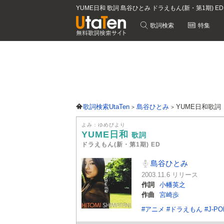
YUME日和 歌詞 島谷ひとみ ドラえもん(新・第1期) E
歌詞検索
特集
歌詞検索UtaTen
島谷ひとみ
YUME日和歌詞
よみ：ゆめびより
YUME日和
歌詞
ドラえもん(新・第1期) ED
島谷ひとみ
2003.11.6 リリース
作詞
小幡英之
作曲
宮崎歩
#アニメ
#ドラえもん
#J-PO