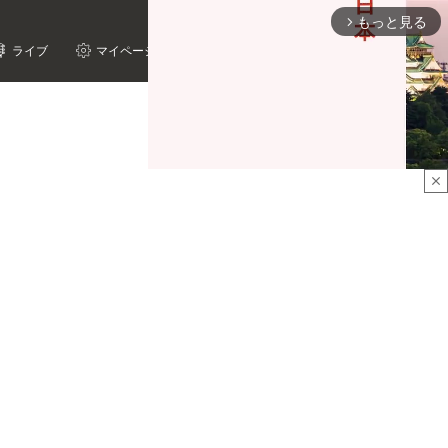
もっと見る
arrow_forward_ios
ライブ
マイページ
close
Mute