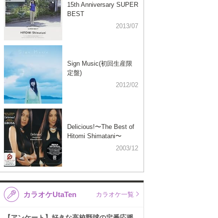
15th Anniversary SUPER
BEST
2013/07
Sign Music(初回生産限
定盤)
2012/02
Delicious!〜The Best of
Hitomi Shimatani〜
2003/12
カラオケUtaTen
カラオケ一覧
【アンケート】好きな高校野球の定番応援