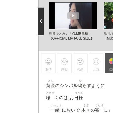
ME日和 full 歌詞付き 高音質
島谷ひとみ / 「YUME日和」
島谷ひ
【OFFICIAL MV FULL SIZE】
【MUS
結
友情
感動
恋愛
元気
きん
な
黄金
鳴
のシンバル
らすように
ささや
ひさま
囁
日様
くのは お
いっしょ
きぎ
うたげ
一緒
木々
宴
「
においで
の
に」