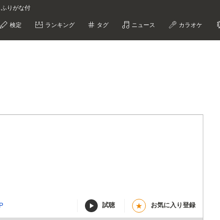
D ふりがな付
検定
ランキング
タグ
ニュース
カラオケ
試聴
お気に入り登録
P
★