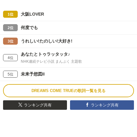
大阪LOVER
1位
何度でも
2位
うれしい!たのしい!大好き!
3位
あなたとトゥラッタッタ♪
4位
NHK連続テレビ小説 まんぷく 主題歌
未来予想図II
5位
DREAMS COME TRUEの歌詞一覧を見る
ランキング共有
ランキング共有