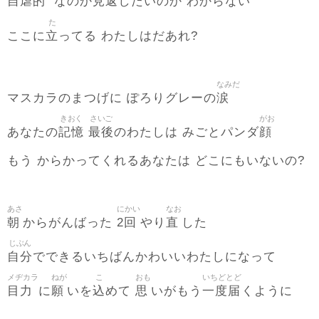
自虐的
見返
なのか
したいのか わからない
た
立
ここに
ってる わたしはだあれ?
なみだ
涙
マスカラのまつげに ぽろりグレーの
きおく
さいご
がお
記憶
最後
顔
あなたの
のわたしは みごとパンダ
もう からかってくれるあなたは どこにもいないの?
あさ
にかい
なお
朝
2回
直
からがんばった
やり
した
じぶん
自分
でできるいちばんかわいいわたしになって
メヂカラ
ねが
こ
おも
いちどとど
目力
願
込
思
一度届
に
いを
めて
いがもう
くように