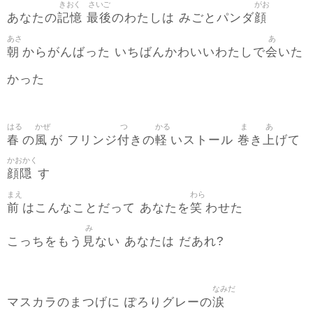
きおく
さいご
がお
記憶
最後
顔
あなたの
のわたしは みごとパンダ
あさ
あ
朝
会
からがんばった いちばんかわいいわたしで
いた
かった
はる
かぜ
つ
かる
ま
あ
春
風
付
軽
巻
上
の
が フリンジ
きの
いストール
き
げて
かおかく
顔隠
す
まえ
わら
前
笑
はこんなことだって あなたを
わせた
み
見
こっちをもう
ない あなたは だあれ?
なみだ
涙
マスカラのまつげに ぽろりグレーの