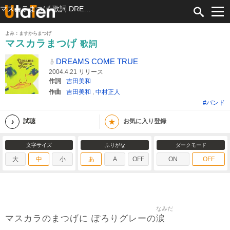
マスカラまつげ 歌詞 DREAMS COME TRUE ふりがな付
よみ：ますからまつげ
マスカラまつげ
歌詞
DREAMS COME TRUE
2004.4.21 リリース
作詞
吉田美和
作曲
吉田美和
,
中村正人
#バンド
★
試聴
お気に入り登録
文字サイズ
ふりがな
ダークモード
大
中
小
あ
A
OFF
ON
OFF
なみだ
涙
マスカラのまつげに ぽろりグレーの