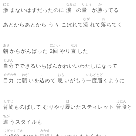
にじ
なみだ
りょう
か
滲
涙
量
勝
まないはずだったのに
の
が
ってる
なが
お
流
落
あとからあとから うぅ こぼれて
れて
ちてく
あさ
にかい
なお
朝
2回
直
からがんばった
やり
した
じぶん
自分
でできるいちばんかわいいわたしになって
メヂカラ
ねが
こ
おも
いちどとど
目力
願
込
思
一度届
に
いを
めて
いがもう
くように
せすじ
は
ふだん
背筋
履
普段
ものばして むりやり
いたスティレット
と
ちが
違
うスタイルも
じぎゃくてき
みかえ