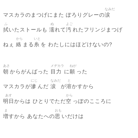
なみだ
涙
マスカラのまつげにまた ぽろりグレーの
ふ
ぬ
よご
拭
濡
汚
いたストールも
れて
れたフリンジまつげ
から
いと
絡
糸
ねぇ
まる
を わたしにはほどけないの?
あさ
メヂカラ
ねが
朝
目力
願
からがんばった
に
った
にじ
なみだ
と
滲
涙
溶
マスカラが
んだ
が
かすから
あす
から
明日
空
からは ひとりでただ
っぽのこころに
ま
おも
増
思
すから あなたへの
いだけは