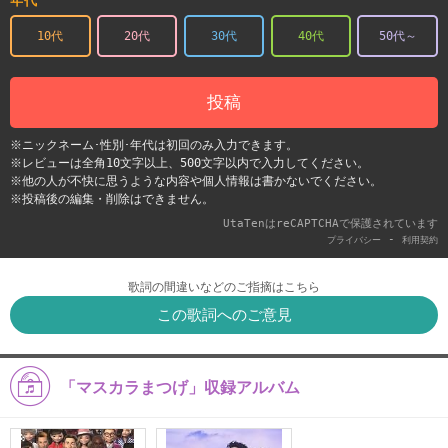
年代
10代
20代
30代
40代
50代～
投稿
※ニックネーム･性別･年代は初回のみ入力できます。
※レビューは全角10文字以上、500文字以内で入力してください。
※他の人が不快に思うような内容や個人情報は書かないでください。
※投稿後の編集・削除はできません。
UtaTenはreCAPTCHAで保護されています
-
プライバシー
利用契約
歌詞の間違いなどのご指摘はこちら
この歌詞へのご意見
「マスカラまつげ」収録アルバム