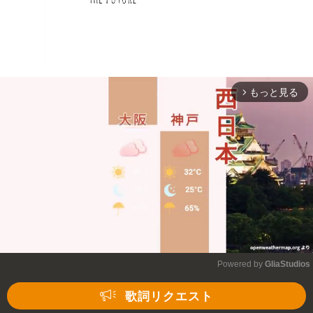
もっと見る
arrow_forward_ios
Powered by 
GliaStudios
Mute
歌詞リクエスト