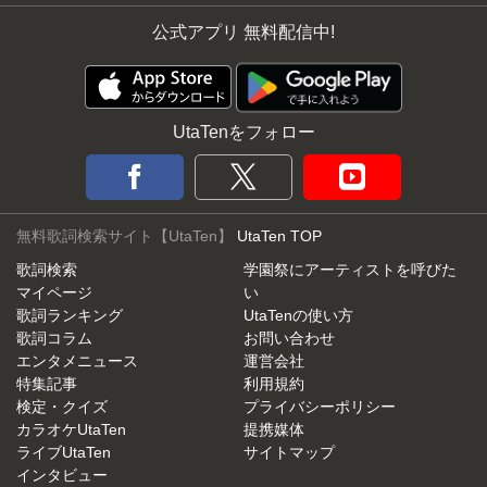
公式アプリ 無料配信中!
UtaTenをフォロー
無料歌詞検索サイト【UtaTen】
UtaTen TOP
歌詞検索
学園祭にアーティストを呼びた
マイページ
い
歌詞ランキング
UtaTenの使い方
歌詞コラム
お問い合わせ
エンタメニュース
運営会社
特集記事
利用規約
検定・クイズ
プライバシーポリシー
カラオケUtaTen
提携媒体
ライブUtaTen
サイトマップ
インタビュー