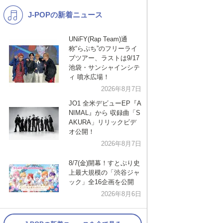
J-POPの新着ニュース
K-POP
演歌・歌謡
バンド
洋楽
UNiFY(Rap Team)通
称“らぷち”のフリーライ
VTuber
ディズニー
ブツアー、ラストは9/17
池袋・サンシャインシテ
ィ 噴水広場！
2026年8月7日
JO1 全米デビューEP『A
NIMAL』から 収録曲「S
AKURA」リリックビデ
オ公開！
2026年8月7日
8/7(金)開幕！すとぷり史
上最大規模の「渋谷ジャ
ック」全16企画を公開
2026年8月6日