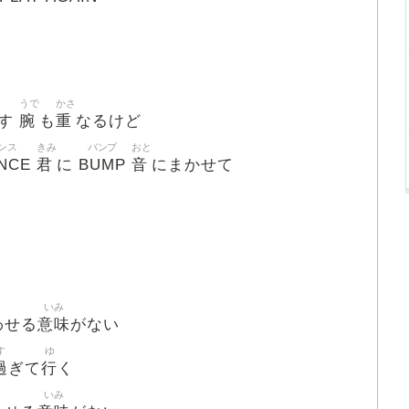
うで
かさ
腕
重
す
も
なるけど
ンス
きみ
バンプ
おと
NCE
君
BUMP
音
に
にまかせて
いみ
意味
わせる
がない
す
ゆ
過
行
ぎて
く
いみ