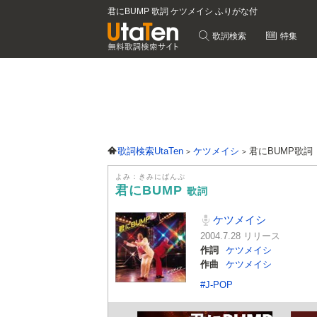
君にBUMP 歌詞 ケツメイシ ふりがな付
歌詞検索
特集
歌詞検索UtaTen
ケツメイシ
君にBUMP歌詞
よみ：きみにばんぷ
君にBUMP
歌詞
ケツメイシ
2004.7.28 リリース
作詞
ケツメイシ
作曲
ケツメイシ
#J-POP