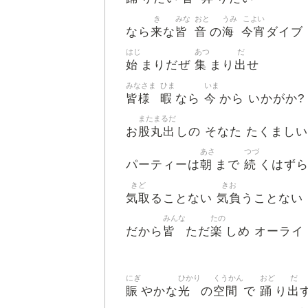
き
みな
おと
うみ
こよい
来
皆
音
海
今宵
なら
な
の
ダイブ
はじ
あつ
だ
始
集
出
まりだぜ
まり
せ
みなさま
ひま
いま
皆様
暇
今
なら
から いかがか?
またまるだ
股丸出
お
しの そなた たくましい
あさ
つづ
朝
続
パーティーは
まで
くはず
きど
きお
気取
気負
ることない
うことない
みんな
たの
皆
楽
だから
ただ
しめ オーライ
にぎ
ひかり
くうかん
おど
だ
賑
光
空間
踊
出
やかな
の
で
り