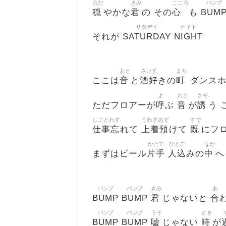
おだ
きみ
こころ
バンプ
穏
君
心
BUM
やかな
の その
も
サタデイ
ナイト
SATURDAY
NIGHT
それが
おと
さけず
まち
音
酒好
町
ここは
と
きの
ダンスホ
よ
おと
さそ
呼
音
誘
ただフロアーが
ぶ
が
う 
しごとわす
うわぎあず
すで
仕事忘
上着預
既
れて
けて
にフ
かたて
ひとご
なか
片手
人込
中
まずはビール
みの
へ
バンプ
バンプ
きみ
あ
BUMP
BUMP
君
合
じゃないと
バンプ
バンプ
うそ
とき
BUMP
BUMP
嘘
時
じゃない
が