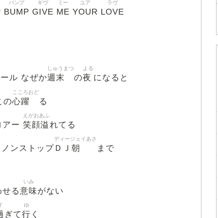
バンプ
ギヴ
ミー
ユア
ラヴ
P
BUMP
GIVE
ME
YOUR
LOVE
しゅうまつ
よる
週末
夜
ール なぜか
の
になると
こころおど
心躍
この
る
えがおあふ
笑顔溢
ロアー
れてる
ディージェイあさ
ＤＪ朝
 ノンストップ
まで
いみ
意味
わせる
がない
す
ゆ
過
行
ぎて
く