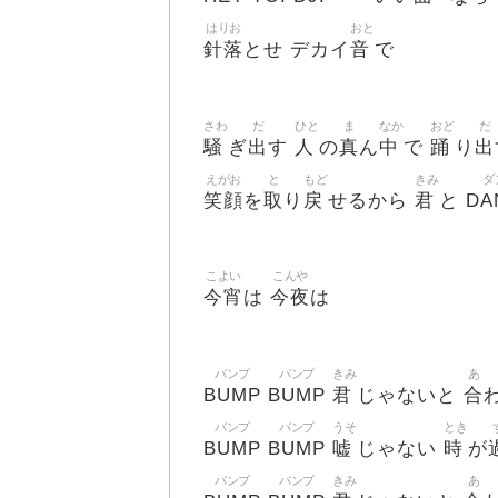
はりお
おと
針落
音
とせ デカイ
で
さわ
だ
ひと
ま
なか
おど
だ
騒
出
人
真
中
踊
出
ぎ
す
の
ん
で
り
えがお
と
もど
きみ
ダ
笑顔
取
戻
君
DA
を
り
せるから
と
こよい
こんや
今宵
今夜
は
は
バンプ
バンプ
きみ
あ
BUMP
BUMP
君
合
じゃないと
バンプ
バンプ
うそ
とき
BUMP
BUMP
嘘
時
じゃない
が
バンプ
バンプ
きみ
あ