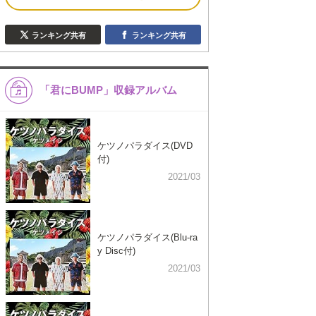
ランキング共有
ランキング共有
「君にBUMP」収録アルバム
ケツノパラダイス(DVD
付)
2021/03
ケツノパラダイス(Blu-ra
y Disc付)
2021/03