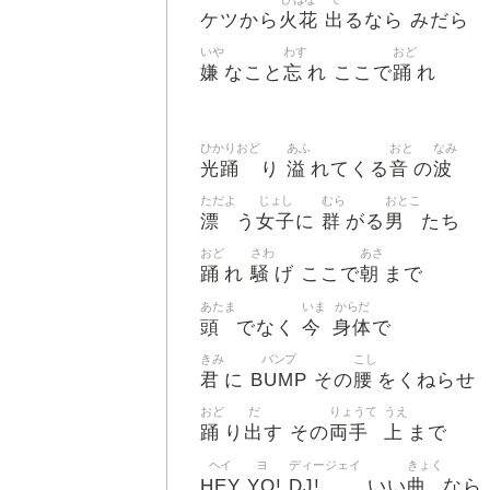
火花
出
ケツから
るなら みだら
いや
わす
おど
嫌
忘
踊
なこと
れ ここで
れ
ひかりおど
あふ
おと
なみ
光踊
溢
音
波
り
れてくる
の
ただよ
じょし
むら
おとこ
漂
女子
群
男
う
に
がる
たち
おど
さわ
あさ
踊
騒
朝
れ
げ ここで
まで
あたま
いま
からだ
頭
今
身体
でなく
で
きみ
バンプ
こし
君
BUMP
腰
に
その
をくねらせ
おど
だ
りょうて
うえ
踊
出
両手
上
り
す その
まで
ヘイ
ヨ
ディージェイ
きょく
HEY
YO
DJ!
曲
!
いい
なら