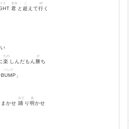
イト
きみ
こ
ゆ
GHT
君
超
行
と
えて
く
ない
たの
が
楽
勝
に
しんだもん
ち
バンプ
BUMP
で
」
おど
あ
踊
明
にまかせ
り
かせ