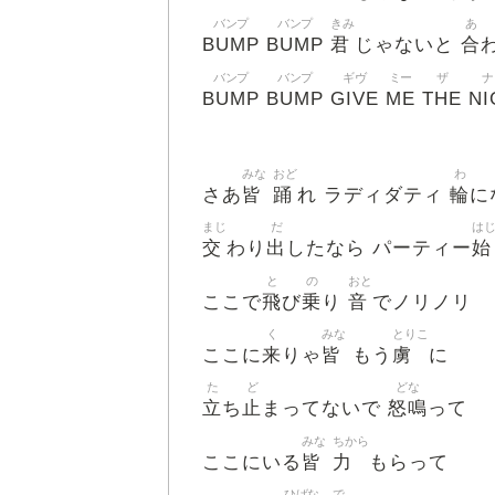
バンプ
バンプ
きみ
あ
BUMP
BUMP
君
合
じゃないと
バンプ
バンプ
ギヴ
ミー
ザ
ナ
BUMP
BUMP
GIVE
ME
THE
NI
みな
おど
わ
皆
踊
輪
さあ
れ ラディダティ
に
まじ
だ
は
交
出
始
わり
したなら パーティー
と
の
おと
飛
乗
音
ここで
び
り
でノリノリ
く
みな
とりこ
来
皆
虜
ここに
りゃ
もう
に
た
ど
どな
立
止
怒鳴
ち
まってないで
って
みな
ちから
皆
力
ここにいる
もらって
ひばな
で