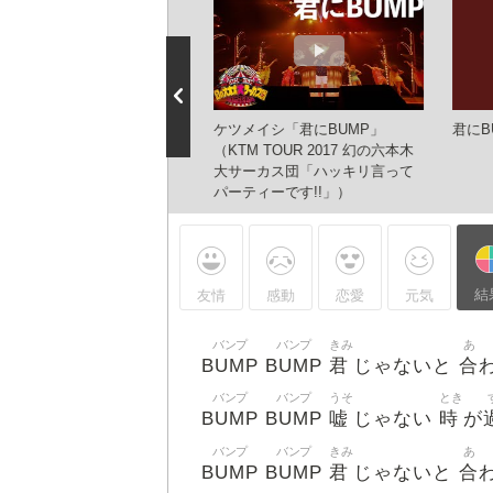
ツメイシ／君にBUMP
ケツメイシ「君にBUMP」
君にB
（KTM TOUR 2017 幻の六本木
大サーカス団「ハッキリ言って
パーティーです!!」）
結
友情
感動
恋愛
元気
バンプ
バンプ
きみ
あ
BUMP
BUMP
君
合
じゃないと
バンプ
バンプ
うそ
とき
BUMP
BUMP
嘘
時
じゃない
が
バンプ
バンプ
きみ
あ
BUMP
BUMP
君
合
じゃないと