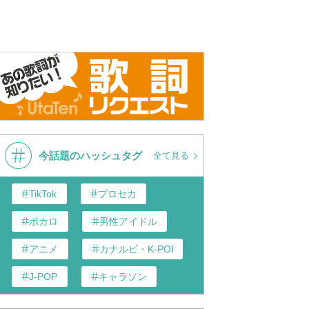
シ／君にBUMP
ケツメイシ／君にBUMP
ケツメイシ
（KTM T
大サーカ
パーティー
今話題のハッシュタグ
全て見る
TikTok
プロセカ
ボカロ
男性アイドル
アニメ
カナルビ・K-POP和訳
J-POP
キャラソン
あんスタ
歌い手