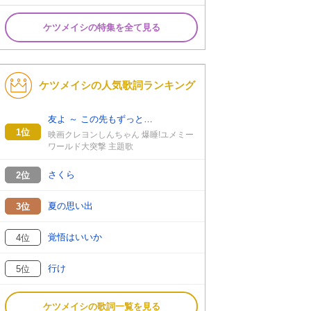
ケツメイシの特集を全て見る
ケツメイシの人気歌詞ランキング
友よ ～ この先もずっと…
1位
映画クレヨンしんちゃん 爆睡!ユメミー
ワールド大突撃 主題歌
さくら
2位
夏の思い出
3位
覚悟はいいか
4位
行け
5位
ケツメイシの歌詞一覧を見る