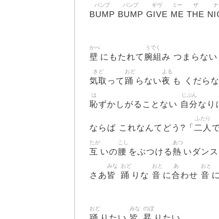
バンプ
バンプ
ギヴ
ミー
ザ
ナ
BUMP
BUMP
GIVE
ME
THE
NI
かべ
うでく
壁
腕組
にもたれて
み つまらない
きど
おど
よる
気取
踊
夜
って
らない
も くだら
は
じぶん
恥
自分
ずかしがることない
なり
ふたり
二人
ならば これなんてどう?「
たが
こし
あつ
互
腰
熱
いの
をぶつける
いダンス
みな
おど
おと
あ
おと
皆
踊
音
合
音
さあ
りな
に
わせ
おど
みな
のぼ
踊
皆
昇
りたい
りたい