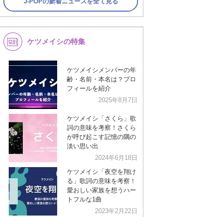
J-POPの新着ニュースを全て見る
ケツメイシの特集
ケツメイシメンバーの年
齢・名前・本名は？プロ
フィールを紹介
2025年8月7日
ケツメイシ「さくら」歌
詞の意味を考察！さくら
が呼び起こす記憶の隅の
淡い思い出
2024年6月18日
ケツメイシ「夜空を翔け
る」歌詞の意味を考察！
愛おしい家族を想うハー
トフルな1曲
2023年2月22日