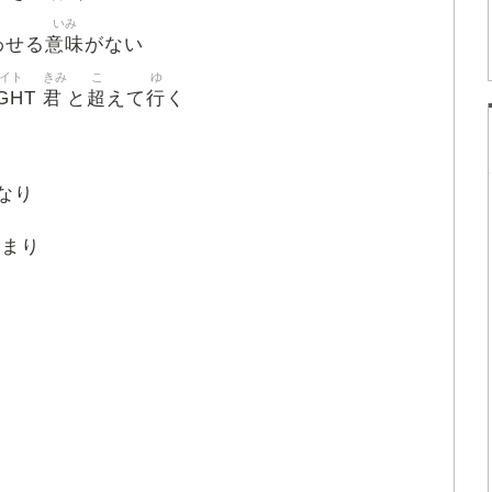
いみ
意味
わせる
がない
イト
きみ
こ
ゆ
GHT
君
超
行
と
えて
く
なり
じ
まり