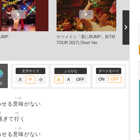
UMP
ケツメイシ「君にBUMP」(KTM
ケツメイ
TOUR 2017) Short Ver.
文字サイズ
ふりがな
ダークモード
果
いみ
意味
わせる
がない
す
ゆ
過
行
ぎて
く
いみ
意味
わせる
がない