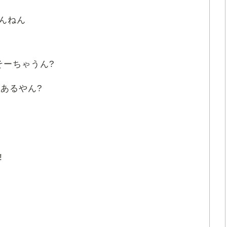
んねん
そーちゃうん?
き
あるやん?
!