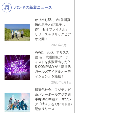
バンドの新着ニュース
K-POP
演歌・歌謡
バンド
洋楽
かりゆし58 、Vo.前川真
悟の息子との“親子共
VTuber
ディズニー
作”「セミファイナル」
リリース＆リリックビデ
オ公開！
2026年8月5日
ViViD、SuG、アリス九
號.ら、武道館級アーテ
ィストを多数輩出したP
S COMPANYが「新世代
ガールズアイドルオーデ
ィション」を始動！
2026年8月1日
緑黄色社会、フジテレビ
系バレーボールアジア選
手権2026中継テーマソン
グ「晴々」を7月31日(金)
配信リリース