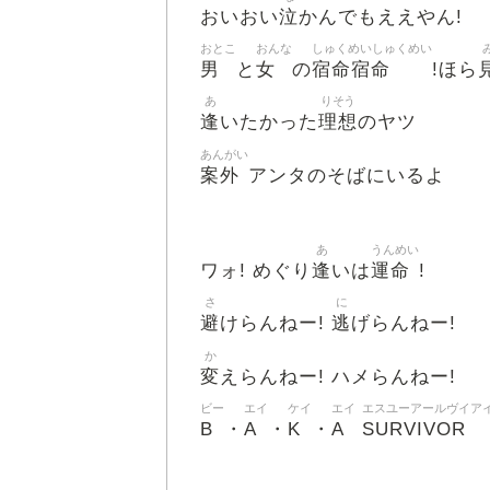
泣
おいおい
かんでもええやん!
おとこ
おんな
しゅくめいしゅくめい
男
女
宿命宿命
と
の
!ほら
あ
りそう
逢
理想
いたかった
のヤツ
あんがい
案外
アンタのそばにいるよ
あ
うんめい
逢
運命
ワォ! めぐり
いは
!
さ
に
避
逃
けらんねー!
げらんねー!
か
変
えらんねー! ハメらんねー!
ビー
エイ
ケイ
エイ
エスユーアールヴイア
B
A
K
A
SURVIVOR
・
・
・