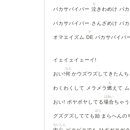
な
泣
バカサバイバー
きわめけ バ
バカサバイバー さんざめけ バ
デ
DE
オマエイズム
バカサバイバ
イェイェイェーイ!
なん
何
おい!
かウズウズしてきたんち
も
燃
わくわくして メラメラ
えて 
ばあい
場合
おい! ボヤボヤしてる
ちゃう
はじ
始
グズグズしてても
まらへんの
ないしん