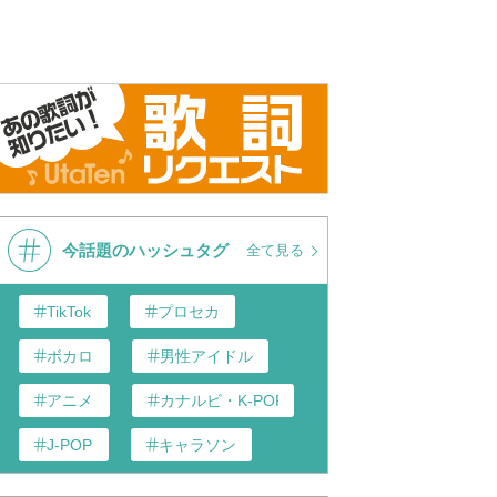
ボ オープニング （バ
バカサバイバー V
ウルフルズ
イバー）
今話題のハッシュタグ
全て見る
TikTok
プロセカ
ボカロ
男性アイドル
アニメ
カナルビ・K-POP和訳
J-POP
キャラソン
あんスタ
歌い手