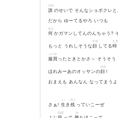
だれ
誰
のせいで そんなショボクレと
だから ゆーてるやろ いつも
なん
何
かガマンしてんのんちゃう? 
かお
と
顔
時
もっと うれしそうな
してる
ふくか
服買
ったときとかさ～ そうそう
かお
顔
ほれみーあのオッサンの
!
おまえも あんなん なってまうよ
い
のこ
生
残
さぁ!
き
っていこーぜ
のぼ
か
登
勝
よじ
って
ちほこって