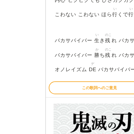
内心
ビクビクでも ひざガクガ
い
い
行
行
こわない こわない ほら
くで
い
のこ
生
残
バカサバイバー
き
れ バカ
か
のこ
勝
残
バカサバイバー
ち
れ バカ
デ
DE
オノレイズム
バカサバイバ
この歌詞へのご意見