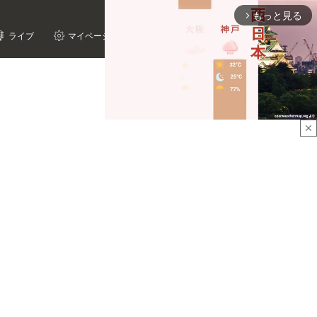
もっと見る
arrow_forward_ios
ライブ
マイページ
close
Mute