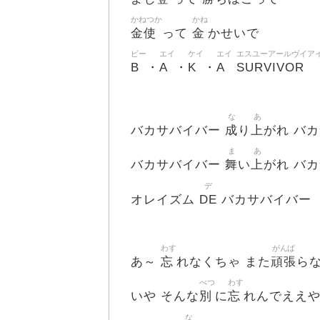
かねつか
かね
金使
金
って
かせいで
ビー
エイ
ケイ
エイ
エスユーアールヴイア
B
A
K
A
SURVIVOR
・
・
・
な
あ
成
上
バカサバイバー
り
がれ バ
ま
あ
舞
上
バカサバイバー
い
がれ バ
デ
DE
オレイズム
バカサバイバー
わす
がんば
忘
頑張
あ～
れなくちゃ また
ら
べつ
わす
別
忘
いや そんな
に
れんでええや
な