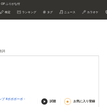
OP ふりがな付
検定
ランキング
タグ
ニュース
カラオケ
歌詞
ンプ
#ボボボーボ・
試聴
お気に入り登録
★