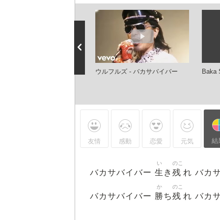
サバイバー V
ウルフルズ - バカサバイバー
Baka 
結
友情
感動
恋愛
元気
い
のこ
生
残
バカサバイバー
き
れ バカ
か
のこ
勝
残
バカサバイバー
ち
れ バカ