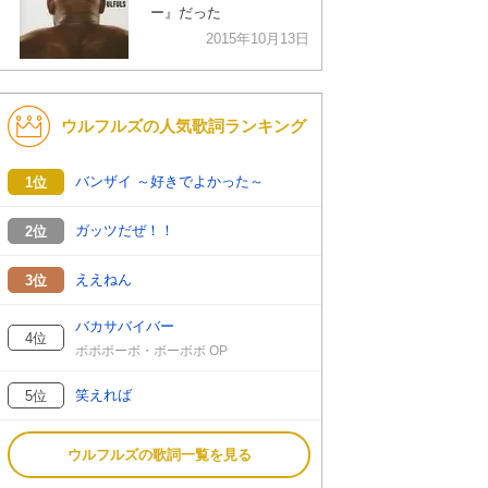
ー』だった
2015年10月13日
ウルフルズの人気歌詞ランキング
バンザイ ～好きでよかった～
1位
ガッツだぜ！！
2位
ええねん
3位
バカサバイバー
4位
ボボボーボ・ボーボボ OP
笑えれば
5位
ウルフルズの歌詞一覧を見る