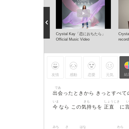
ちたら / Crystal Kay ×
Crystal Kay「恋におちたら」
Crys
’Nelle【44th ③/4】
Official Music Video
recor
結
友情
感動
恋愛
元気
であ
出会
ったときから きっとすべて
いま
きも
しょうじき
今
気持
正直
なら この
ちを
に
みち
さ
はな
わら