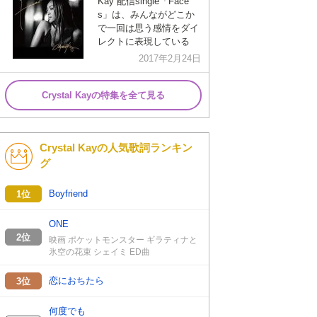
Kay 配信single「Face
s」は、みんながどこか
で一回は思う感情をダイ
レクトに表現している
2017年2月24日
Crystal Kayの特集を全て見る
Crystal Kayの人気歌詞ランキン
グ
Boyfriend
1位
ONE
2位
映画 ポケットモンスター ギラティナと
氷空の花束 シェイミ ED曲
恋におちたら
3位
何度でも