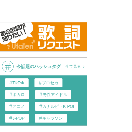
l Kay × JO1 金城碧海『恋
恋におちたら / Crystal Kay ×
Crysta
たら』
Che’Nelle【44th ③/4】
Official M
今話題のハッシュタグ
全て見る
TikTok
プロセカ
ボカロ
男性アイドル
アニメ
カナルビ・K-POP和訳
J-POP
キャラソン
あんスタ
歌い手