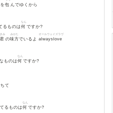
包
を
んでゆくから
なん
何
てるものは
ですか?
きみ
みかた
オールウェイズラヴ
君
味方
alwayslove
の
でいるよ
なん
何
なものは
ですか?
おちて
なん
何
てるものは
ですか?