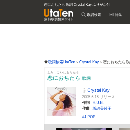
恋におちたら 歌詞 Crystal Kay ふりがな付
歌詞検索
特集
歌詞検索UtaTen
Crystal Kay
恋におちたら歌
よみ：こいにおちたら
恋におちたら
歌詞
Crystal Kay
2005.5.18 リリース
作詞
H.U.B.
作曲
坂詰美紗子
#J-POP