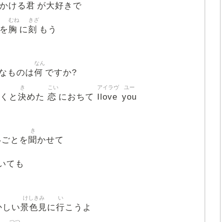
君
大好
かける
が
きで
むね
きざ
胸
刻
を
に
もう
なん
何
なものは
ですか?
き
こい
アイラヴ
ユー
決
恋
Ilove
you
くと
めた
におちて
き
聞
いごとを
かせて
いても
けしきみ
い
景色見
行
かしい
に
こうよ
み
つつ