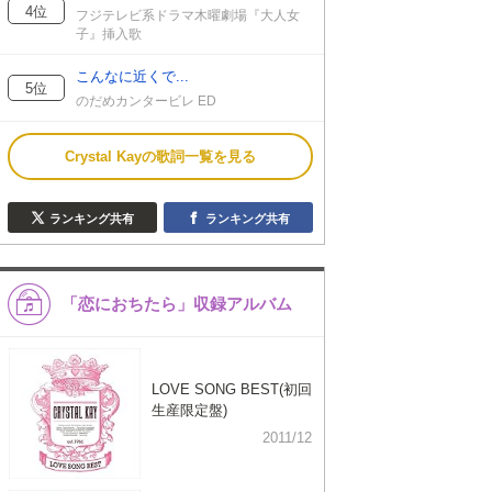
4位
フジテレビ系ドラマ木曜劇場『大人女
子』挿入歌
こんなに近くで...
5位
のだめカンタービレ ED
Crystal Kayの歌詞一覧を見る
ランキング共有
ランキング共有
「恋におちたら」収録アルバム
LOVE SONG BEST(初回
生産限定盤)
2011/12