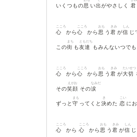
思
出
君
いくつもの
い
がやさしく
こころ
こころ
おも
きみ
しん
心
心
思
君
信
から
から
う
が
じ
まち
ともだち
街
友達
この
も
もみんないつでも
こころ
こころ
おも
きみ
たいせつ
心
心
思
君
大切
から
から
う
が
えがお
なみだ
笑顔
涙
その
その
まも
き
こい
守
決
恋
ずっと
ってくと
めた
に
こころ
こころ
おも
きみ
しん
心
心
思
君
信
から
から
う
が
じ