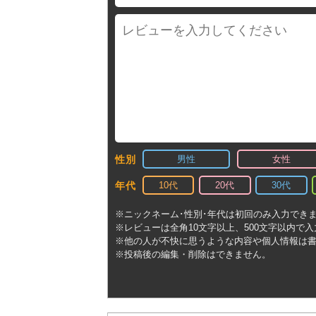
男性
女性
性別
10代
20代
30代
年代
※ニックネーム･性別･年代は初回のみ入力でき
※レビューは全角10文字以上、500文字以内で
※他の人が不快に思うような内容や個人情報は
※投稿後の編集・削除はできません。