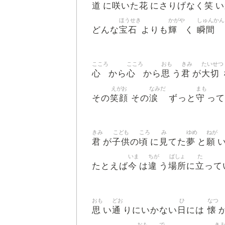
道
咲
花
笑
に
いた
にさりげなく
い
ほうせき
かがや
しゅんかん
宝石
輝
瞬間
どんな
よりも
く
こころ
こころ
おも
きみ
たいせつ
心
心
思
君
大切
から
から
う
が
えがお
なみだ
まも
笑顔
涙
守
その
その
ずっと
って
きみ
こども
ころ
み
ゆめ
ねが
君
子供
頃
見
夢
願
が
の
に
てた
と
いま
ちが
ばしょ
た
今
違
場所
立
たとえば
は
う
に
って
おも
どお
ひ
なつ
思
通
日
懐
い
りにいかない
には
おも
で
き