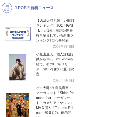
J-POPの新着ニュース
K-POP
演歌・歌謡
バンド
洋楽
【UtaTen待ち遠しい歌詞
ランキング】JO1「IGNI
VTuber
ディズニー
TE」が1位！歌詞公開を
待ち望まれている新曲ラ
ンキングTOP5を発表
2026年8月6日
小見山直人、個人活動始
動から1年。3rd Singleを
経て、初のEPをリリー
ス！8月12日(水)に配信決
定！
2026年8月5日
ピコ太郎×矢島美容室・
マーガレット「Shipp Pe
taaan feat. マーガレッ
ト・カメリア・ヤジマ」
MV公開＆『Tottemo Rel
ease 80.8 (12)』配信開