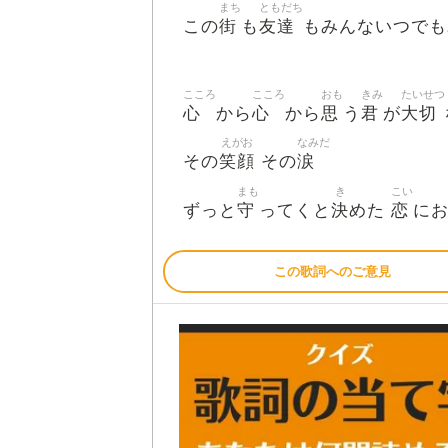
まち
ともだち
街
友達
この
も
もみんないつでも
こころ
こころ
おも
きみ
たいせつ
心
心
思
君
大切
から
から
う
が
えがお
なみだ
笑顔
涙
その
その
まも
き
こい
守
決
恋
ずっと
ってくと
めた
に
この歌詞へのご意見