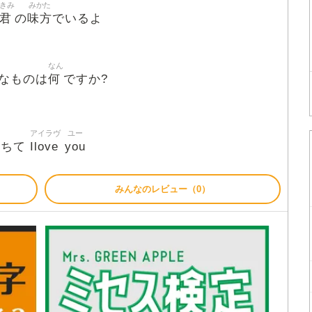
きみ
みかた
君
味方
の
でいるよ
なん
何
なものは
ですか?
アイラヴ
ユー
Ilove
you
おちて
みんなのレビュー（0）