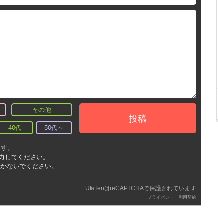
その他
投稿
40代
50代～
ます。
入力してください。
書かないでください。
UtaTenはreCAPTCHAで保護されています
-
プライバシー
利用契約