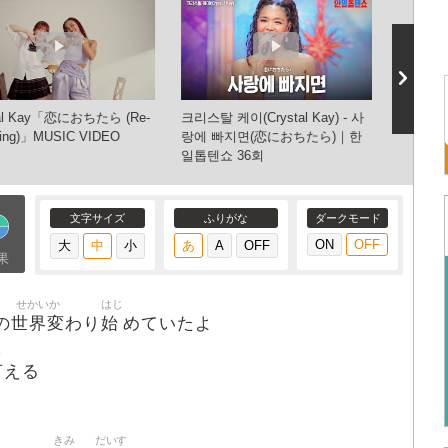
tal Kay「恋におちたら (Re-
크리스탈 케이(Crystal Kay) - 사
Crysta
ding)」MUSIC VIDEO
랑에 빠지면(恋におちたら)｜한
におち
일톱텐쇼 36회
文字サイズ
ふりがな
ダークモード
果
せかいか
はじ
世界変
始
の
わり
めていたよ
い
言
える
きみ
だいす