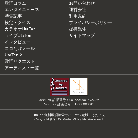
歌詞コラム
お問い合わせ
エンタメニュース
運営会社
特集記事
利用規約
検定・クイズ
プライバシーポリシー
カラオケUtaTen
提携媒体
ライブUtaTen
サイトマップ
インタビュー
ココだけメール
UtaTen X
歌詞リクエスト
アーティスト一覧
JASRAC許諾番号：9015879001Y38026
NexTone許諾番号：ID000000049
UtaTen 無料歌詞検索サイトの決定版！うたてん
Copyright (C) IBG Media. All Rights Reserved.