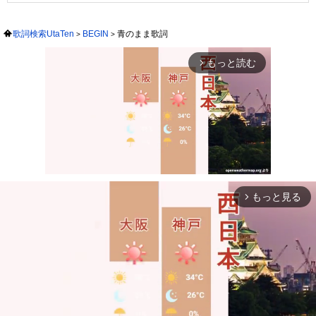
歌詞検索UtaTen
BEGIN
青のまま歌詞
もっと読む
arrow_forward_ios
もっと見る
arrow_forward_ios
Mute