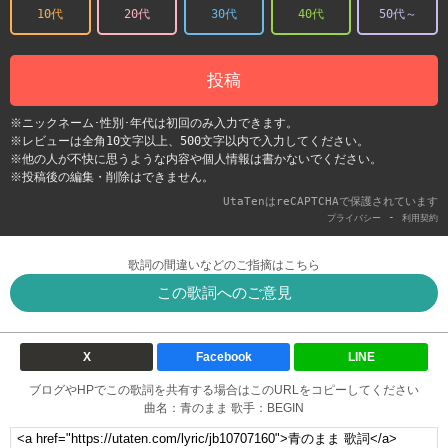
10代
20代
30代
40代
50代～
投稿
※ニックネーム･性別･年代は初回のみ入力できます。
※レビューは全角10文字以上、500文字以内で入力してください。
※他の人が不快に思うような内容や個人情報は書かないでください。
※投稿後の編集・削除はできません。
UtaTenはreCAPTCHAで保護されています
-
プライバシー
利用契約
歌詞の間違いなどのご指摘はこちら
この歌詞へのご意見
X
Facebook
LINE
ブログやHPでこの歌詞を共有する場合はこのURLをコピーしてください
曲名：青のまま 歌手：BEGIN