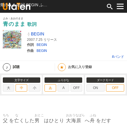
青のまま 歌詞 BEGIN ふりがな付
よみ：あおのまま
青のまま
歌詞
BEGIN
2007.7.25 リリース
作詞
BEGIN
作曲
BEGIN
#バンド
★
試聴
お気に入り登録
文字サイズ
ふりがな
ダークモード
大
中
小
あ
A
OFF
ON
OFF
ちち
な
おとこ
おおうなばら
ふね
父
亡
男
大海原
舟
を
くした
はひとり
へ
をだす