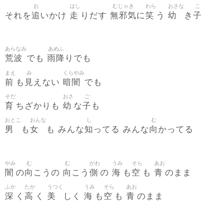
お
はし
むじゃき
わら
おさな
こ
追
走
無邪気
笑
幼
子
それを
いかけ
りだす
に
う
き
あらなみ
あめふ
荒波
雨降
でも
りでも
まえ
み
くらやみ
前
見
暗闇
も
えない
でも
そだ
おさ
ご
育
幼
子
ちざかりも
な
も
おとこ
おんな
し
む
男
女
知
向
も
も みんな
ってる みんな
かってる
やみ
む
む
がわ
うみ
そら
あお
闇
向
向
側
海
空
青
の
こうの
こう
の
も
も
のまま
ふか
たか
うつく
うみ
そら
あお
深
高
美
海
空
青
く
く
しく
も
も
のまま