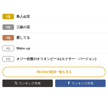
島人ぬ宝
1位
三線の花
2位
愛してる
3位
Wake up
4位
オジー自慢のオリオンビール(エイサー・バージョン)
5位
BEGINの歌詞一覧を見る
ランキング共有
ランキング共有