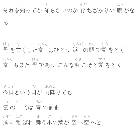
し
し
そだ
はら
知
知
育
腹
それを
ってか
らないのか
ちざかりの
がな
る
はは
な
おんな
なみだ
かお
かみ
母
亡
女
涙
顔
髪
を
くした
はひとり
の
で
をとく
おんな
はは
とき
かみ
女
母
時
髪
もまた
であり こんな
こそと
をとく
きょう
ひ
あめふ
今日
日
雨降
という
が
りでも
くも
うえ
あお
雲
上
青
の
では
のまま
かぜ
はこ
ま
こ
は
そら
そら
風
運
舞
木
葉
空
空
に
ばれ
う
の
が
へ
へと