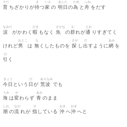
そだ
ま
いえ
あした
ため
ふね
育
待
家
明日
為
舟
ちざかりが
つ
の
の
と
をだす
なみだ
ひま
さかな
む
とお
涙
暇
魚
群
通
がかわく
もなく
の
れが
りすぎてく
おとこ
な
さが
だ
あみ
男
無
探
出
網
けれど
は
くしたものを
し
すように
を
ひ
引
く
きょう
ひ
あらなみ
今日
日
荒波
という
が
でも
うみ
か
あお
海
変
青
は
わらず
のまま
しお
なが
さ
おき
おき
潮
流
指
沖
沖
の
れが
している
へ
へと