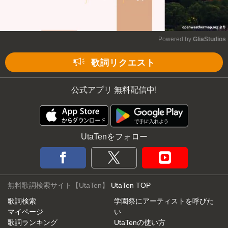
Powered by 
GliaStudios
Mute
歌詞リクエスト
公式アプリ 無料配信中!
UtaTenをフォロー
無料歌詞検索サイト【UtaTen】
UtaTen TOP
歌詞検索
学園祭にアーティストを呼びた
マイページ
い
歌詞ランキング
UtaTenの使い方