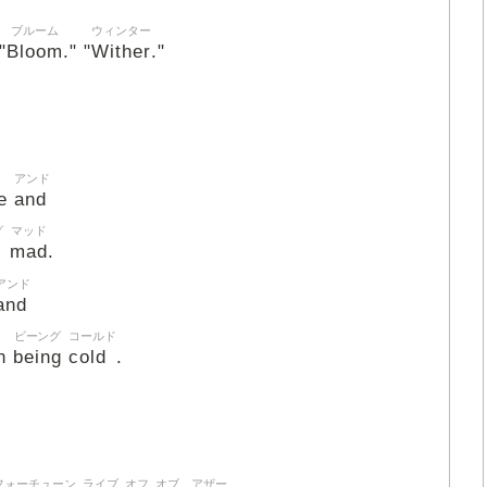
ブルーム
ウィンター
Bloom
Wither
"
." "
."
アンド
e
and
グ
マッド
mad
.
アンド
and
ビーング
コールド
n
being
cold
.
フォーチューン
ライブ
オフ
オブ
アザー