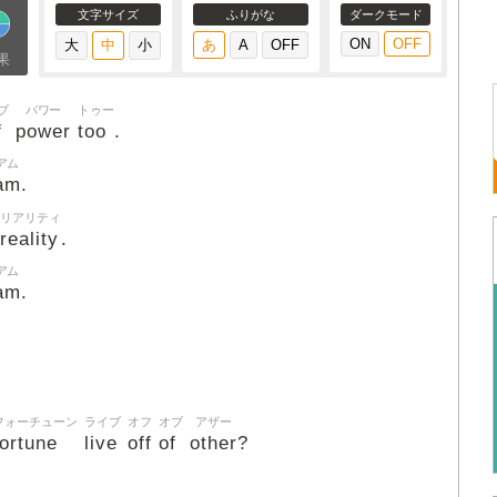
文字サイズ
ふりがな
ダークモード
果
ブ
パワー
トゥー
f
power
too
.
アム
am
.
リアリティ
reality
.
アム
am
.
フォーチューン
ライブ
オフ
オブ
アザー
fortune
live
off
of
other
?