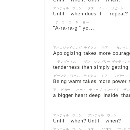
アンティル
ウェン
ダズ
イット
リピート
Until
when
does
it
repeat
? 
ア
ラ
ラ
ギ
ヨー
A
ra
ra
gi
yo
"
-
-
-
"
...
アポロジャイジング
テイクス
モア
カレッジ
Apologizing
takes
more
courag
テンダーネス
ザン
シンプリー
ゲッティン
tenderness
than
simply
getting
ビーング
ワーム
テイクス
モア
パワー
Being
warm
takes
more
power
ア
ビガー
ハート
ディープ
インサイド
ザン
a
bigger
heart
deep
inside
tha
アンティル
ウェン
アンティル
ウェン
Until
when
Until
when
?
?
アンティル
ウェン
ダズ
ソロウ
アンド