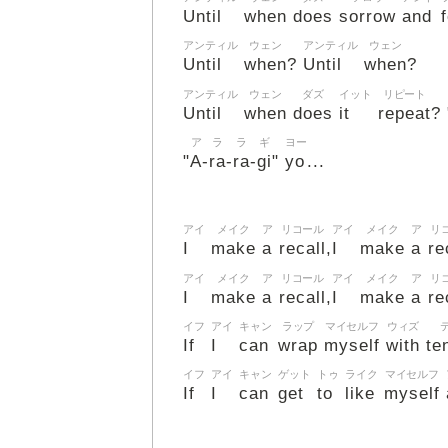
Until
when
does
sorrow
and
アンティル
ウェン
アンティル
ウェン
Until
when
Until
when
?
?
アンティル
ウェン
ダズ
イット
リピート
Until
when
does
it
repeat
? 
ア
ラ
ラ
ギ
ヨー
A
ra
ra
gi
yo
"
-
-
-
"
...
アイ
メイク
ア
リコール
アイ
メイク
ア
リ
I
make
a
recall
I
make
a
re
,
アイ
メイク
ア
リコール
アイ
メイク
ア
リ
I
make
a
recall
I
make
a
re
,
イフ
アイ
キャン
ラップ
マイセルフ
ウィズ
If
I
can
wrap
myself
with
te
イフ
アイ
キャン
ゲット
トゥ
ライク
マイセルフ
If
I
can
get
to
like
myself