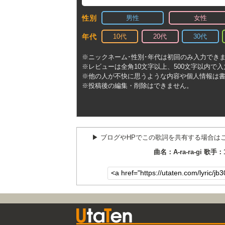
男性
女性
性別
10代
20代
30代
年代
※ニックネーム･性別･年代は初回のみ入力でき
※レビューは全角10文字以上、500文字以内で
※他の人が不快に思うような内容や個人情報は
※投稿後の編集・削除はできません。
▶︎ ブログやHPでこの歌詞を共有する場合は
曲名：A-ra-ra-gi 歌手：