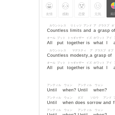
結
友情
感動
恋愛
元気
カウントレス
リミッツ
アンド
ア
グラスプ
オ
Countless
limits
and
a
grasp
o
オール
プット
トゥギャザー
イズ
ホワット
アイ
All
put
together
is
what
I
カウントレス
マデスティ
ア
グラスプ
オブ
Countless
modesty
a
grasp
of
,
オール
プット
トゥギャザー
イズ
ホワット
アイ
All
put
together
is
what
I
アンティル
ウェン
アンティル
ウェン
Until
when
Until
when
?
?
アンティル
ウェン
ダズ
ソロウ
アンド
Until
when
does
sorrow
and
アンティル
ウェン
アンティル
ウェン
Until
when
Until
when
?
?