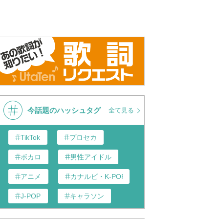
今話題のハッシュタグ
全て見る
TikTok
プロセカ
ボカロ
男性アイドル
アニメ
カナルビ・K-POP和訳
J-POP
キャラソン
あんスタ
歌い手