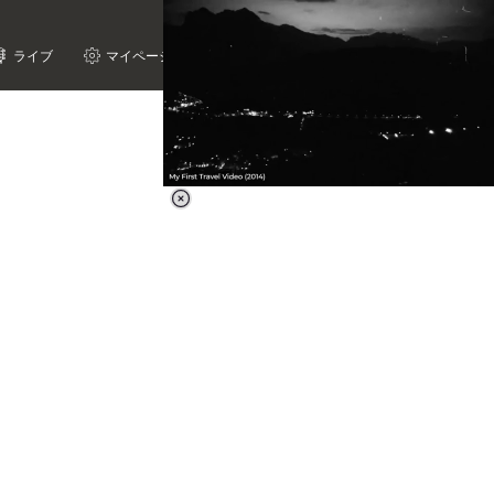
ライブ
マイページ
Loaded
:
62.90%
/
Unmute