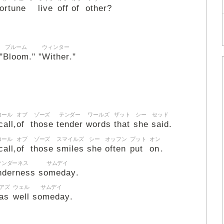
fortune
live
off
of
other
?
ブルーム
ウィンター
Bloom
Wither
"
." "
."
コール
オブ
ゾーズ
テンダー
ワールズ
ザット
シー
セッド
call
of
those
tender
words
that
she
said
,
.
コール
オブ
ゾーズ
スマイルズ
シー
オッフン
プット
オン
call
of
those
smiles
she
often
put
on
,
.
テンダーネス
サムデイ
nderness
someday
.
アズ
ウェル
サムデイ
as
well
someday
.