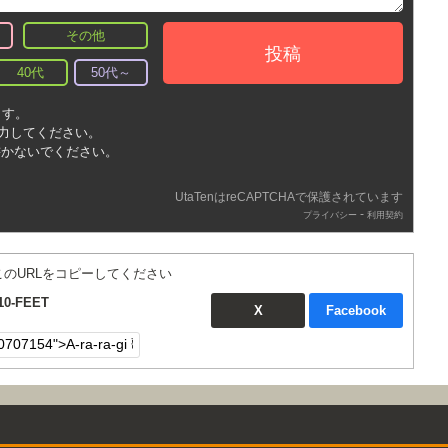
その他
投稿
40代
50代～
ます。
入力してください。
書かないでください。
UtaTenはreCAPTCHAで保護されています
-
プライバシー
利用契約
このURLをコピーしてください
10-FEET
X
Facebook