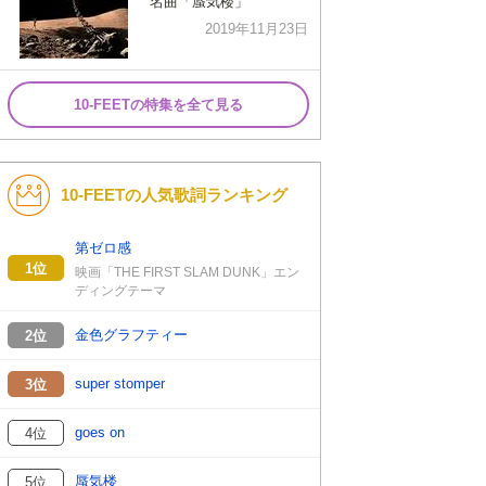
名曲「蜃気楼」
2019年11月23日
10-FEETの特集を全て見る
10-FEETの人気歌詞ランキング
第ゼロ感
1位
映画「THE FIRST SLAM DUNK」エン
ディングテーマ
金色グラフティー
2位
super stomper
3位
goes on
4位
蜃気楼
5位