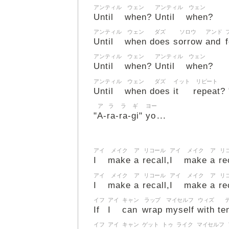
アンティル
ウェン
アンティル
ウェン
Until
when
Until
when
?
?
アンティル
ウェン
ダズ
ソロウ
アンド
Until
when
does
sorrow
and
アンティル
ウェン
アンティル
ウェン
Until
when
Until
when
?
?
アンティル
ウェン
ダズ
イット
リピート
Until
when
does
it
repeat
? 
ア
ラ
ラ
ギ
ヨー
A
ra
ra
gi
yo
"
-
-
-
"
...
アイ
メイク
ア
リコール
アイ
メイク
ア
リ
I
make
a
recall
I
make
a
re
,
アイ
メイク
ア
リコール
アイ
メイク
ア
リ
I
make
a
recall
I
make
a
re
,
イフ
アイ
キャン
ラップ
マイセルフ
ウィズ
If
I
can
wrap
myself
with
te
イフ
アイ
キャン
ゲット
トゥ
ライク
マイセルフ