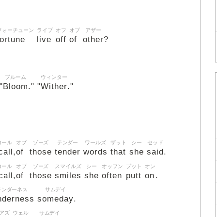
フォーチューン
ライブ
オフ
オブ
アザー
fortune
live
off
of
other
?
ブルーム
ウィンター
Bloom
Wither
"
." "
."
コール
オブ
ゾーズ
テンダー
ワールズ
ザット
シー
セッド
call
of
those
tender
words
that
she
said
,
.
コール
オブ
ゾーズ
スマイルズ
シー
オッフン
プット
オン
call
of
those
smiles
she
often
putt
on
,
.
テンダーネス
サムデイ
nderness
someday
.
アズ
ウェル
サムデイ