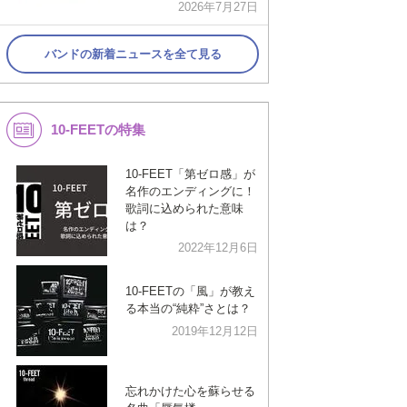
2026年7月27日
バンドの新着ニュースを全て見る
10-FEETの特集
10-FEET「第ゼロ感」が
名作のエンディングに！
歌詞に込められた意味
は？
2022年12月6日
10-FEETの「風」が教え
る本当の“純粋”さとは？
2019年12月12日
忘れかけた心を蘇らせる