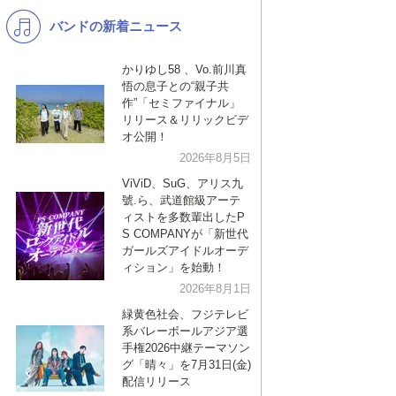
バンドの新着ニュース
K-POP
バンド
演歌・歌謡
洋楽
かりゆし58 、Vo.前川真
悟の息子との“親子共
VTuber
ディズニー
作”「セミファイナル」
リリース＆リリックビデ
オ公開！
2026年8月5日
ViViD、SuG、アリス九
號.ら、武道館級アーテ
ィストを多数輩出したP
S COMPANYが「新世代
ガールズアイドルオーデ
ィション」を始動！
2026年8月1日
緑黄色社会、フジテレビ
系バレーボールアジア選
手権2026中継テーマソン
グ「晴々」を7月31日(金)
配信リリース