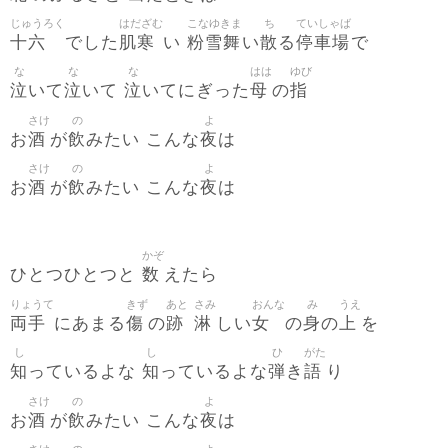
じゅうろく
はだざむ
こなゆきま
ち
ていしゃば
十六
肌寒
粉雪舞
散
停車場
でした
い
い
る
で
な
な
な
はは
ゆび
泣
泣
泣
母
指
いて
いて
いてにぎった
の
さけ
の
よ
酒
飲
夜
お
が
みたい こんな
は
さけ
の
よ
酒
飲
夜
お
が
みたい こんな
は
かぞ
数
ひとつひとつと
えたら
りょうて
きず
あと
さみ
おんな
み
うえ
両手
傷
跡
淋
女
身
上
にあまる
の
しい
の
の
を
し
し
ひ
がた
知
知
弾
語
っているよな
っているよな
き
り
さけ
の
よ
酒
飲
夜
お
が
みたい こんな
は