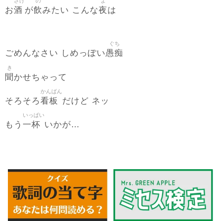
さけ
の
よ
酒
飲
夜
お
が
みたい こんな
は
ぐち
愚痴
ごめんなさい しめっぽい
き
聞
かせちゃって
かんばん
看板
そろそろ
だけど ネッ
いっぱい
一杯
もう
いかが…