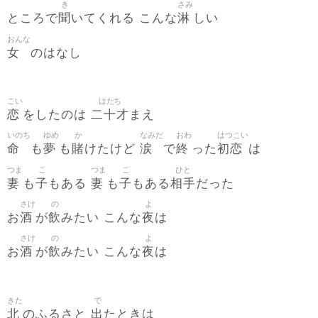
き
さみ
聞
淋
ところで
いてくれる こんな
しい
おんな
女
のはなし
こい
はたち
恋
二十才
をしたのは
まえ
いのち
ゆめ
か
なみだ
おわ
はつこい
命
夢
賭
涙
終
初恋
も
も
けたけど
で
った
は
つま
こ
つま
こ
ひと
妻
子
妻
子
相手
も
もある
も
もある
だった
さけ
の
よ
酒
飲
夜
お
が
みたい こんな
は
さけ
の
よ
酒
飲
夜
お
が
みたい こんな
は
きた
で
北
出
のふるさと
たときは