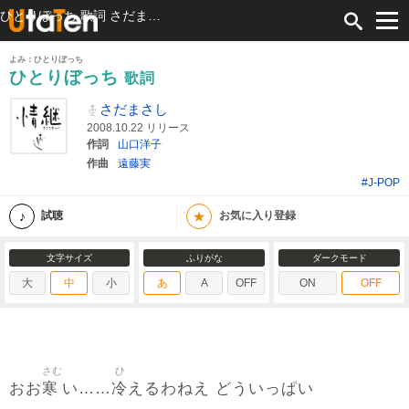
ひとりぼっち 歌詞 さだまさし ふりがな付
よみ：ひとりぼっち
ひとりぼっち
歌詞
さだまさし
2008.10.22 リリース
作詞
山口洋子
作曲
遠藤実
#J-POP
★
試聴
お気に入り登録
文字サイズ
ふりがな
ダークモード
大
中
小
あ
A
OFF
ON
OFF
さむ
ひ
寒
冷
おお
い……
えるわねえ どういっぱい