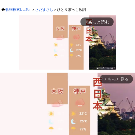
歌詞検索UtaTen
さだまさし
ひとりぼっち歌詞
もっと読む
arrow_forward_ios
もっと見る
arrow_forward_ios
Mute