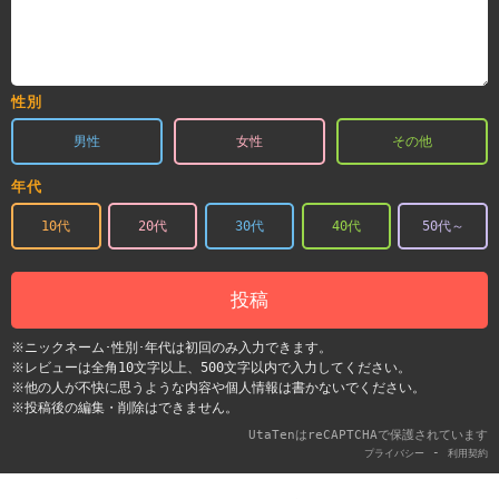
性別
男性
女性
その他
年代
10代
20代
30代
40代
50代～
投稿
※ニックネーム･性別･年代は初回のみ入力できます。
※レビューは全角10文字以上、500文字以内で入力してください。
※他の人が不快に思うような内容や個人情報は書かないでください。
※投稿後の編集・削除はできません。
UtaTenはreCAPTCHAで保護されています
-
プライバシー
利用契約