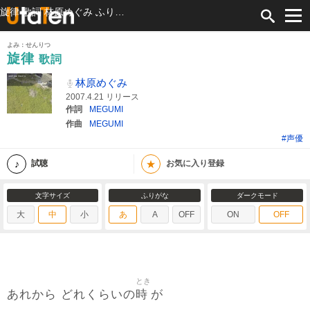
旋律 歌詞 林原めぐみ ふりがな付
よみ：せんりつ
旋律
歌詞
林原めぐみ
2007.4.21 リリース
作詞
MEGUMI
作曲
MEGUMI
#声優
★
試聴
お気に入り登録
文字サイズ
ふりがな
ダークモード
大
中
小
あ
A
OFF
ON
OFF
とき
時
あれから どれくらいの
が