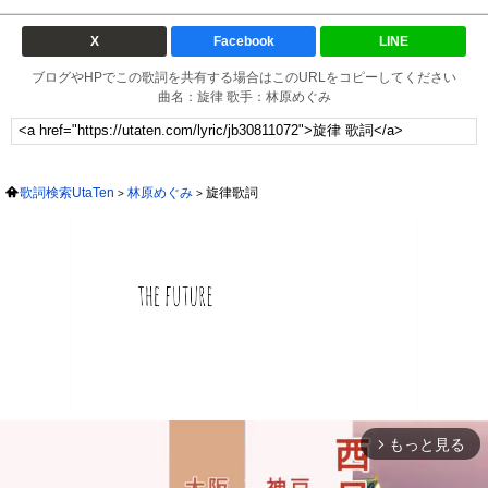
X
Facebook
LINE
ブログやHPでこの歌詞を共有する場合はこのURLをコピーしてください
曲名：旋律 歌手：林原めぐみ
歌詞検索UtaTen
林原めぐみ
旋律歌詞
もっと見る
arrow_forward_ios