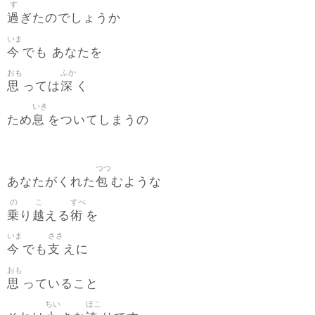
す
過
ぎたのでしょうか
いま
今
でも あなたを
おも
ふか
思
深
っては
く
いき
息
ため
をついてしまうの
つつ
包
あなたがくれた
むような
の
こ
すべ
乗
越
術
り
える
を
いま
ささ
今
支
でも
えに
おも
思
っていること
ちい
ほこ