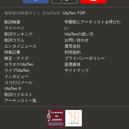
無料歌詞検索サイト【UtaTen】
UtaTen TOP
歌詞検索
学園祭にアーティストを呼びた
マイページ
い
歌詞ランキング
UtaTenの使い方
歌詞コラム
お問い合わせ
エンタメニュース
運営会社
特集記事
利用規約
検定・クイズ
プライバシーポリシー
カラオケUtaTen
提携媒体
ライブUtaTen
サイトマップ
インタビュー
ココだけメール
UtaTen X
歌詞リクエスト
アーティスト一覧