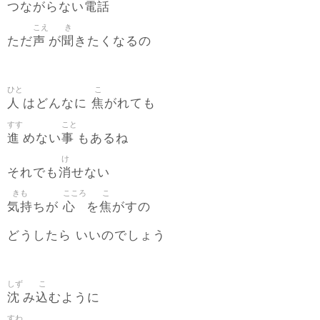
電話
つながらない
こえ
き
声
聞
ただ
が
きたくなるの
ひと
こ
人
焦
はどんなに
がれても
すす
こと
進
事
めない
もあるね
け
消
それでも
せない
きも
こころ
こ
気持
心
焦
ちが
を
がすの
どうしたら いいのでしょう
しず
こ
沈
込
み
むように
すわ