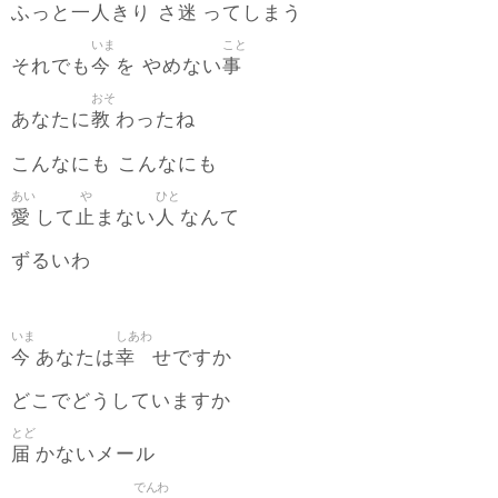
一人
迷
ふっと
きり さ
ってしまう
いま
こと
今
事
それでも
を やめない
おそ
教
あなたに
わったね
こんなにも こんなにも
あい
や
ひと
愛
止
人
して
まない
なんて
ずるいわ
いま
しあわ
今
幸
あなたは
せですか
どこでどうしていますか
とど
届
かないメール
でんわ