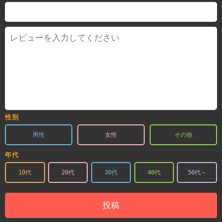
性別
男性
女性
その他
年代
10代
20代
30代
40代
50代～
投稿