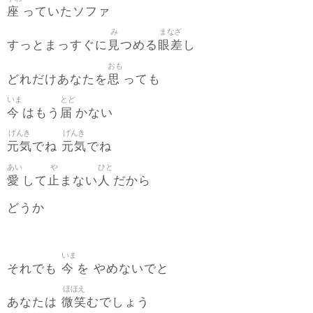
座
っていたソファ
み
まなざ
見
眼差
すっとまっすぐに
つめる
し
おも
思
どれだけあなたを
っても
いま
とど
今
届
はもう
かない
げんき
げんき
元気
元気
でね
でね
あい
や
ひと
愛
止
人
して
まない
だから
どうか
いま
今
それでも
を やめないでと
ほほえ
微笑
あなたは
むでしょう