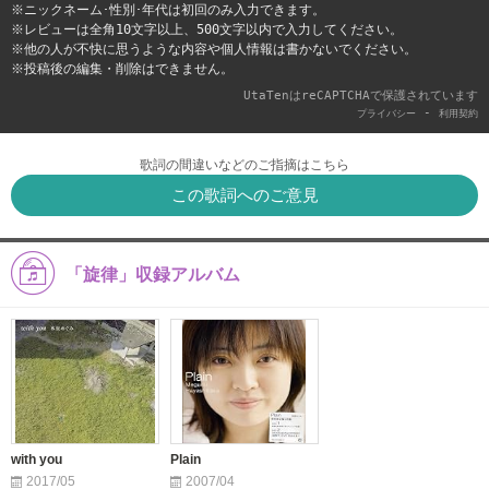
※ニックネーム･性別･年代は初回のみ入力できます。
※レビューは全角10文字以上、500文字以内で入力してください。
※他の人が不快に思うような内容や個人情報は書かないでください。
※投稿後の編集・削除はできません。
UtaTenはreCAPTCHAで保護されています
-
プライバシー
利用契約
歌詞の間違いなどのご指摘はこちら
この歌詞へのご意見
「旋律」収録アルバム
with you
Plain
2017/05
2007/04