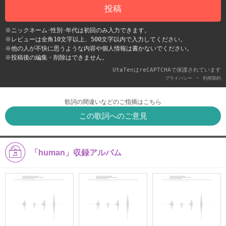
投稿
※ニックネーム･性別･年代は初回のみ入力できます。
※レビューは全角10文字以上、500文字以内で入力してください。
※他の人が不快に思うような内容や個人情報は書かないでください。
※投稿後の編集・削除はできません。
UtaTenはreCAPTCHAで保護されています
-
プライバシー
利用契約
歌詞の間違いなどのご指摘はこちら
この歌詞へのご意見
「human」収録アルバム