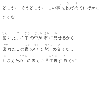
こと
な
す
い
事
投
捨
行
どこかに そうどこかに この
を
げ
てに
かな
きゃな
ひら
て
ひら
なかみ
きみ
み
開
手
平
中身
君
見
いた
の
の
に
せるから
つか
よる
なか
なぐさ
あ
疲
夜
中
慰
合
れたこの
の
で
め
えたら
お
こころ
うら
せなかお
たし
押
心
裏
背中押
確
さえた
の
から
す
かに