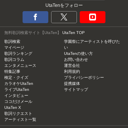
UtaTenをフォロー
無料歌詞検索サイト【UtaTen】
UtaTen TOP
歌詞検索
学園祭にアーティストを呼びた
マイページ
い
歌詞ランキング
UtaTenの使い方
歌詞コラム
お問い合わせ
エンタメニュース
運営会社
特集記事
利用規約
検定・クイズ
プライバシーポリシー
カラオケUtaTen
提携媒体
ライブUtaTen
サイトマップ
インタビュー
ココだけメール
UtaTen X
歌詞リクエスト
アーティスト一覧