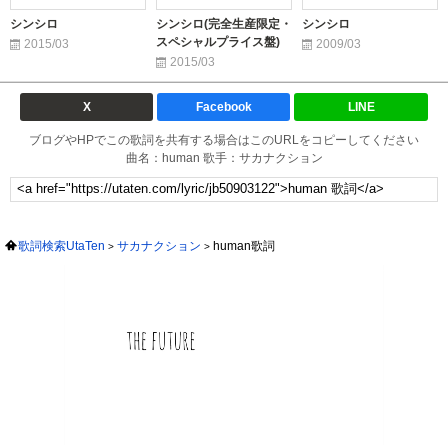
シンシロ
シンシロ(完全生産限定・
シンシロ
スペシャルプライス盤)
2015/03
2009/03
2015/03
X
Facebook
LINE
ブログやHPでこの歌詞を共有する場合はこのURLをコピーしてください
曲名：human 歌手：サカナクション
歌詞検索UtaTen
サカナクション
human歌詞