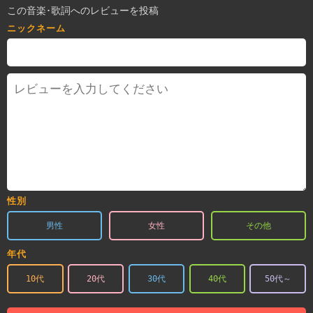
この音楽･歌詞へのレビューを投稿
ニックネーム
性別
男性
女性
その他
年代
10代
20代
30代
40代
50代～