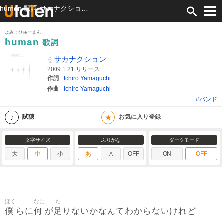
human 歌詞 サカナクション ふりがな付
よみ：ひゅーまん
human
歌詞
サカナクション
2009.1.21 リリース
作詞
Ichiro Yamaguchi
作曲
Ichiro Yamaguchi
#バンド
★
試聴
お気に入り登録
文字サイズ
ふりがな
ダークモード
大
中
小
あ
A
OFF
ON
OFF
ぼく
なに
た
僕
何
足
らに
が
りないかなんてわからないけれど