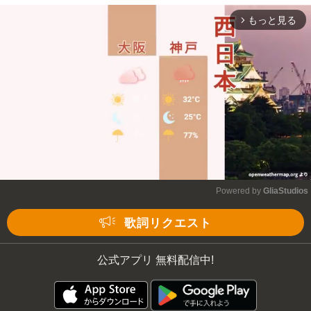
もっと見る
arrow_forward_ios
Powered by 
GliaStudios
Mute
歌詞リクエスト
公式アプリ 無料配信中!