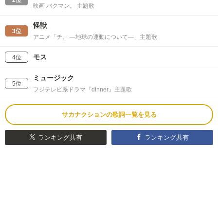
2位
映画 バクマン。 主題歌
怪獣
3位
アニメ「チ。 ―地球の運動について―」主題歌
モス
4位
ミュージック
5位
フジテレビ系ドラマ『dinner』主題歌
サカナクションの歌詞一覧を見る
ランキング共有
ランキング共有