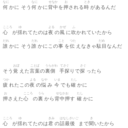
なに
なに
せなか
お
とき
何
何
背中
押
時
かに そう
かに
を
される
があるんだ
こころ
ゆ
よる
かぜ
ふ
心
揺
夜
風
吹
が
れてたのは
の
に
かれていたから
だれ
だれ
こと
つた
だめ
誰
誰
事
伝
駄目
かに そう
かにこの
を
えなきゃ
なんだ
おぼ
ことば
うらがわ
てさぐ
さぐ
覚
言葉
裏側
手探
探
そう
えた
の
りで
ったら
つか
よる
なや
いま
たし
疲
夜
悩
今
確
れたこの
の
み
でも
かに
お
こころ
うら
せなかお
たし
押
心
裏
背中押
確
さえた
の
から
す
かに
こころ
ゆ
きみ
はなしさいご
き
心
揺
君
話最後
聞
が
れてたのは
の
まで
いたから