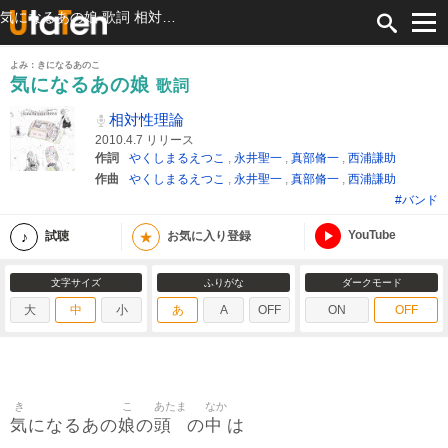
気になるあの娘 歌詞 相対性理論 ふりがな付
よみ：きになるあのこ
気になるあの娘
歌詞
相対性理論
2010.4.7 リリース
作詞
やくしまるえつこ
,
永井聖一
,
真部脩一
,
西浦謙助
作曲
やくしまるえつこ
,
永井聖一
,
真部脩一
,
西浦謙助
#バンド
YouTube
★
試聴
お気に入り登録
文字サイズ
ふりがな
ダークモード
大
中
小
あ
A
OFF
ON
OFF
き
こ
あたま
なか
気
娘
頭
中
になるあの
の
の
は