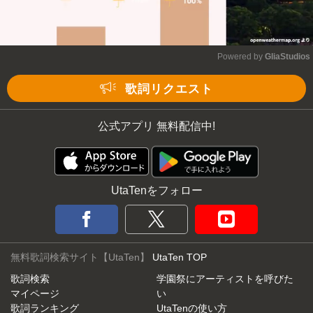
Powered by 
GliaStudios
Mute
歌詞リクエスト
公式アプリ 無料配信中!
UtaTenをフォロー
無料歌詞検索サイト【UtaTen】
UtaTen TOP
歌詞検索
学園祭にアーティストを呼びた
マイページ
い
歌詞ランキング
UtaTenの使い方