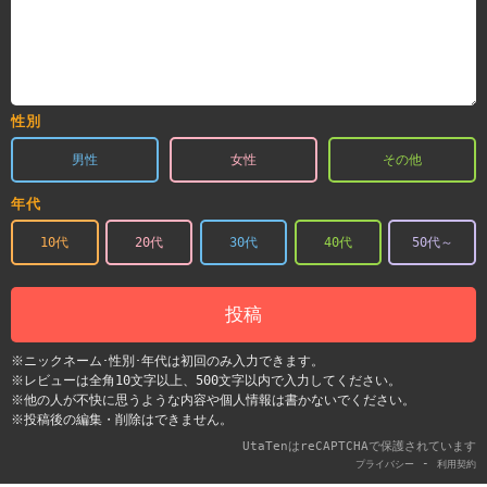
性別
男性
女性
その他
年代
10代
20代
30代
40代
50代～
投稿
※ニックネーム･性別･年代は初回のみ入力できます。
※レビューは全角10文字以上、500文字以内で入力してください。
※他の人が不快に思うような内容や個人情報は書かないでください。
※投稿後の編集・削除はできません。
UtaTenはreCAPTCHAで保護されています
-
プライバシー
利用契約