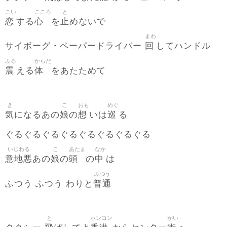
こい
こころ
と
恋
心
止
する
を
めないで
まわ
回
サイボーグ・ペーパードライバー
してハンドル
ふる
からだ
震
体
える
をあたためて
き
こ
おも
めぐ
気
娘
想
巡
になるあの
の
いは
る
ぐるぐるぐるぐるぐるぐるぐるぐる
いじわる
こ
あたま
なか
意地悪
娘
頭
中
あの
の
の
は
ふつう
普通
ふつう ふつう わりと
と
ホンコン
がい