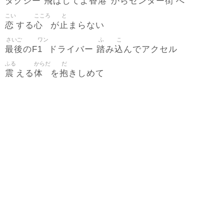
飛
香港
街
タクシー
ばしてよ
からセンター
へ
こい
こころ
と
恋
心
止
する
が
まらない
さいご
ワン
ふ
こ
最後
1
踏
込
のF
ドライバー
み
んでアクセル
ふる
からだ
だ
震
体
抱
える
を
きしめて