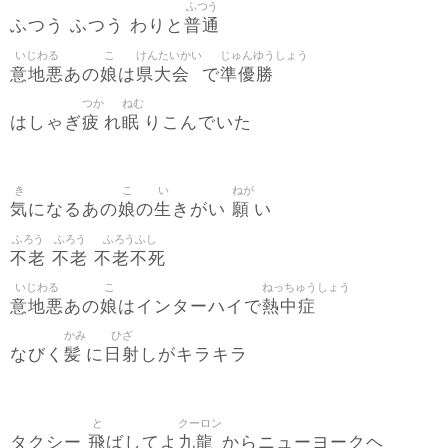
ふつう
普通
ふつう ふつう わりと
いじわる
こ
けんたいかい
じゅんゆうしょう
意地悪
娘
県大会
準優勝
あの
は
で
つか
ねむ
疲
眠
はしゃぎ
れ
りこんでいた
き
こ
い
ねが
気
娘
生
願
になるあの
の
きがい
い
ふろう
ふろう
ふろうふし
不老
不老
不老不死
いじわる
こ
ねっちゅうしょう
意地悪
娘
熱中症
あの
はインターハイで
かみ
ひざ
髪
日射
なびく
に
しがキラキラ
と
クーロン
飛
九龍
タクシー
ばしてよ
からニューヨークヘ