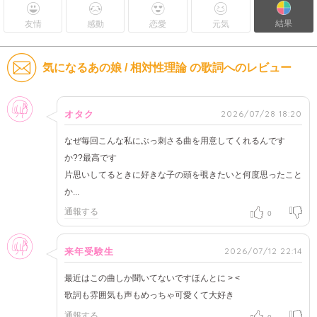
結果
友情
感動
恋愛
元気
気になるあの娘 / 相対性理論 の歌詞へのレビュー
女性
2026/07/28 18:20
オタク
なぜ毎回こんな私にぶっ刺さる曲を用意してくれるんです
か??最高です
片思いしてるときに好きな子の頭を覗きたいと何度思ったこと
か...
通報する
0
女性
2026/07/12 22:14
来年受験生
最近はこの曲しか聞いてないですほんとに > <
歌詞も雰囲気も声もめっちゃ可愛くて大好き
通報する