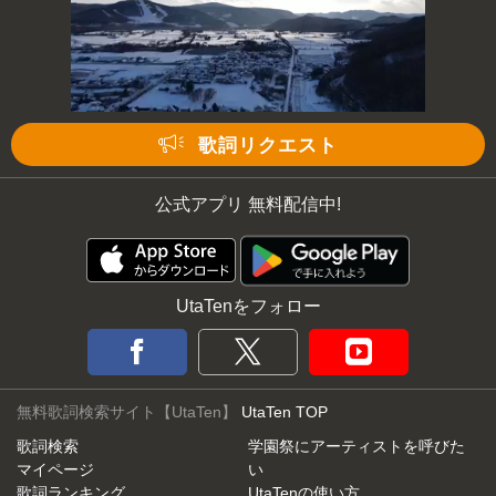
歌詞リクエスト
公式アプリ 無料配信中!
UtaTenをフォロー
無料歌詞検索サイト【UtaTen】
UtaTen TOP
歌詞検索
学園祭にアーティストを呼びた
マイページ
い
歌詞ランキング
UtaTenの使い方