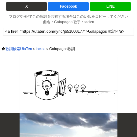
X
Facebook
LINE
ブログやHPでこの歌詞を共有する場合はこのURLをコピーしてください
曲名：Galapagos 歌手：tacica
歌詞検索UtaTen
tacica
Galapagos歌詞