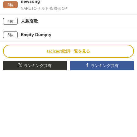
newsong
3位
NARUTO-ナルト-疾風伝 OP
人鳥哀歌
4位
Empty Dumpty
5位
tacicaの歌詞一覧を見る
ランキング共有
ランキング共有