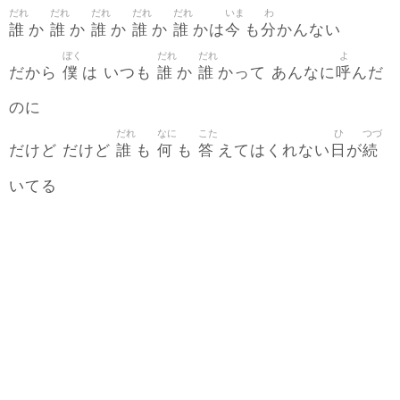
だれ
だれ
だれ
だれ
だれ
いま
わ
誰
誰
誰
誰
誰
今
分
か
か
か
か
かは
も
かんない
ぼく
だれ
だれ
よ
僕
誰
誰
呼
だから
は いつも
か
かって あんなに
んだ
のに
だれ
なに
こた
ひ
つづ
誰
何
答
日
続
だけど だけど
も
も
えてはくれない
が
いてる