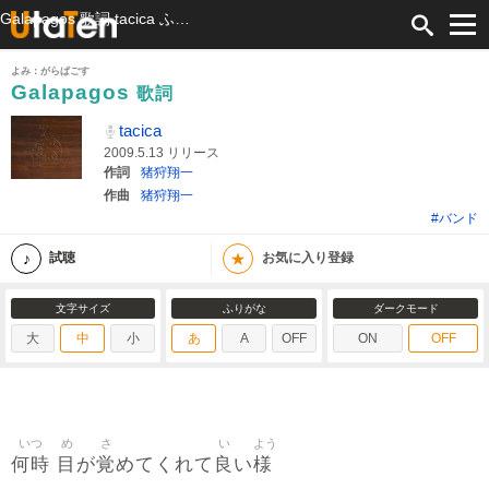
Galapagos 歌詞 tacica ふりがな付
よみ：がらぱごす
Galapagos
歌詞
tacica
2009.5.13 リリース
作詞
猪狩翔一
作曲
猪狩翔一
#バンド
★
試聴
お気に入り登録
文字サイズ
ふりがな
ダークモード
大
中
小
あ
A
OFF
ON
OFF
いつ
め
さ
い
よう
何時
目
覚
良
様
が
めてくれて
い