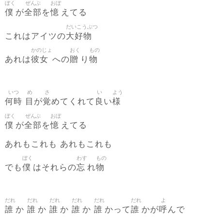
ぼく
ぜんぶ
おぼ
僕
全部
憶
が
を
えてる
だいこうぶつ
大好物
これはアイツの
かのじょ
おく
もの
彼女
贈
物
あれは
への
り
いつ
め
さ
い
よう
何時
目
覚
良
様
が
めてくれて
い
ぼく
ぜんぶ
おぼ
僕
全部
憶
が
を
えてる
あれもこれも あれもこれも
ぼく
わす
もの
僕
忘
物
でも
はそれらの
れ
だれ
だれ
だれ
だれ
だれ
だれ
よ
誰
誰
誰
誰
誰
誰
呼
か
か
か
か
かって
かが
んで