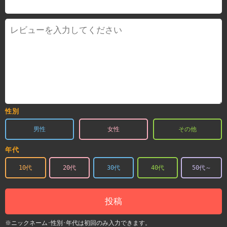
性別
男性
女性
その他
年代
10代
20代
30代
40代
50代～
投稿
※ニックネーム･性別･年代は初回のみ入力できます。