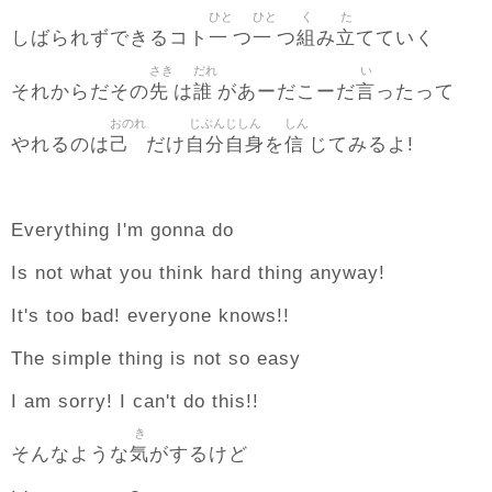
ひと
ひと
く
た
一
一
組
立
しばられずできるコト
つ
つ
み
てていく
さき
だれ
い
先
誰
言
それからだその
は
があーだこーだ
ったって
おのれ
じぶんじしん
しん
己
自分自身
信
やれるのは
だけ
を
じてみるよ!
Everything I'm gonna do
Is not what you think hard thing anyway!
It's too bad! everyone knows!!
The simple thing is not so easy
I am sorry! I can't do this!!
き
気
そんなような
がするけど