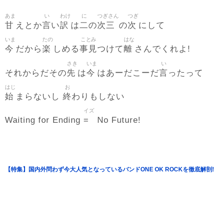
あま
い
わけ
に
つぎさん
つぎ
甘
言
訳
二
次三
次
えとか
い
は
の
の
にして
いま
たの
ことみ
はな
今
楽
事見
離
だから
しめる
つけて
さんでくれよ!
さき
いま
い
先
今
言
それからだその
は
はあーだこーだ
ったって
はじ
お
始
終
まらないし
わりもしない
イズ
=
Waiting for Ending
No Future!
【特集】国内外問わず今大人気となっているバンドONE OK ROCKを徹底解剖!