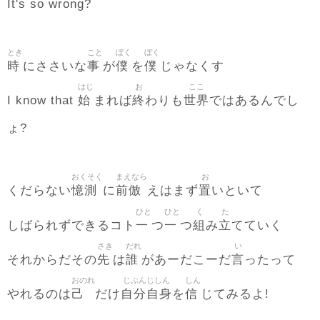
It's so wrong?
とき
こと
ぼく
ぼく
時
事
僕
僕
にささいな
が
を
じゃなくす
はじ
お
ここ
始
終
世界
I know that
まれば
わりも
ではあるんでし
ょ?
おくそく
まえなら
お
憶測
前倣
置
くだらない
に
えはまず
いといて
ひと
ひと
く
た
一
一
組
立
しばられずできるコト
つ
つ
み
てていく
さき
だれ
い
先
誰
言
それからだその
は
があーだこーだ
ったって
おのれ
じぶんじしん
しん
己
自分自身
信
やれるのは
だけ
を
じてみるよ!