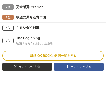
完全感覚Dreamer
2位
欲望に満ちた青年団
3位
キミシダイ列車
4位
The Beginning
5位
映画「るろうに剣心」主題歌
ONE OK ROCKの歌詞一覧を見る
ランキング共有
ランキング共有