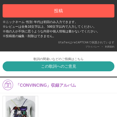
投稿
※ニックネーム･性別･年代は初回のみ入力できます。
※レビューは全角10文字以上、500文字以内で入力してください。
※他の人が不快に思うような内容や個人情報は書かないでください。
※投稿後の編集・削除はできません。
UtaTenはreCAPTCHAで保護されています
-
プライバシー
利用契約
歌詞の間違いなどのご指摘はこちら
この歌詞へのご意見
「CONVINCING」収録アルバム