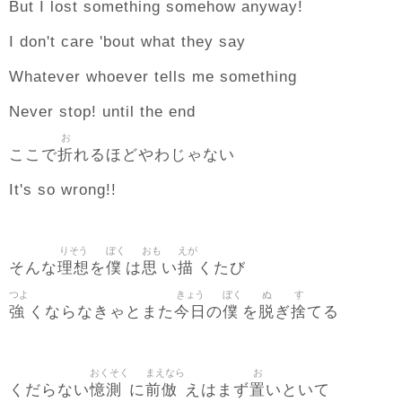
But I lost something somehow anyway!
I don't care 'bout what they say
Whatever whoever tells me something
Never stop! until the end
お
折
ここで
れるほどやわじゃない
It's so wrong!!
りそう
ぼく
おも
えが
理想
僕
思
描
そんな
を
は
い
くたび
つよ
きょう
ぼく
ぬ
す
強
今日
僕
脱
捨
くならなきゃとまた
の
を
ぎ
てる
おくそく
まえなら
お
憶測
前倣
置
くだらない
に
えはまず
いといて