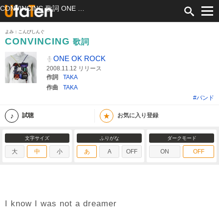
CONVINCING 歌詞 ONE OK ROCK ふりがな付
よみ：こんびしんぐ
CONVINCING
歌詞
ONE OK ROCK
2008.11.12 リリース
作詞
TAKA
作曲
TAKA
#バンド
★
試聴
お気に入り登録
文字サイズ
ふりがな
ダークモード
大
中
小
あ
A
OFF
ON
OFF
I know I was not a dreamer