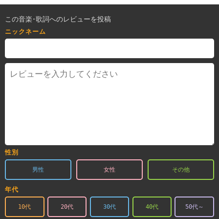
この音楽･歌詞へのレビューを投稿
ニックネーム
性別
男性
女性
その他
年代
10代
20代
30代
40代
50代～