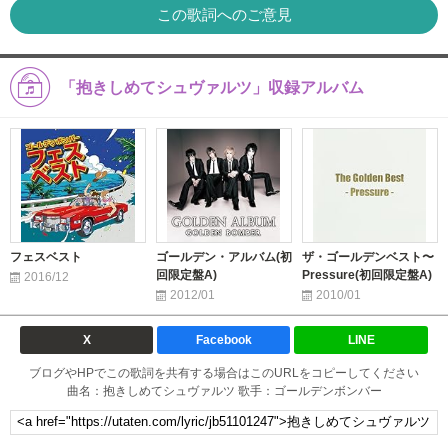
この歌詞へのご意見
「抱きしめてシュヴァルツ」収録アルバム
フェスベスト
ゴールデン・アルバム(初
ザ・ゴールデンベスト〜
回限定盤A)
Pressure(初回限定盤A)
2016/12
2012/01
2010/01
X
Facebook
LINE
ブログやHPでこの歌詞を共有する場合はこのURLをコピーしてください
曲名：抱きしめてシュヴァルツ 歌手：ゴールデンボンバー