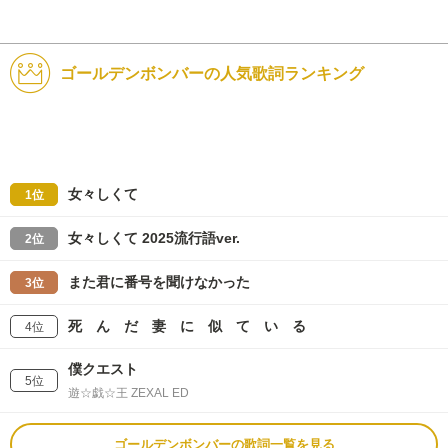
ゴールデンボンバーの人気歌詞ランキング
女々しくて
1位
女々しくて 2025流行語ver.
2位
また君に番号を聞けなかった
3位
死 ん だ 妻 に 似 て い る
4位
僕クエスト
5位
遊☆戯☆王 ZEXAL ED
ゴールデンボンバーの歌詞一覧を見る