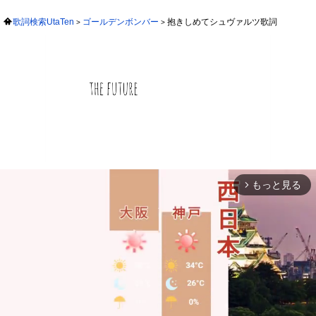
歌詞検索UtaTen
ゴールデンボンバー
抱きしめてシュヴァルツ歌詞
もっと見る
arrow_forward_ios