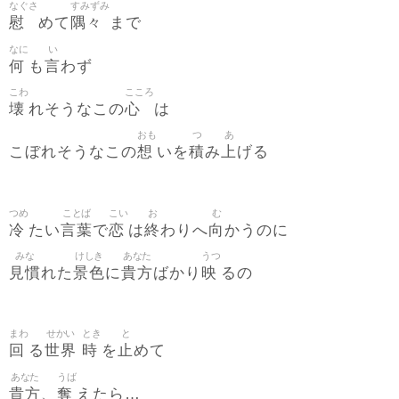
なぐさ
すみずみ
慰
隅々
めて
まで
なに
い
何
言
も
わず
こわ
こころ
壊
心
れそうなこの
は
おも
つ
あ
想
積
上
こぼれそうなこの
いを
み
げる
つめ
ことば
こい
お
む
冷
言葉
恋
終
向
たい
で
は
わりへ
かうのに
みな
けしき
あなた
うつ
見慣
景色
貴方
映
れた
に
ばかり
るの
まわ
せかい
とき
と
回
世界
時
止
る
を
めて
あなた
うば
貴方
奪
、
えたら…