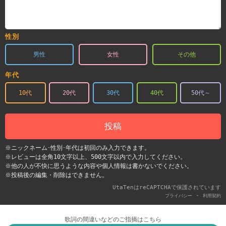
性別
男性
女性
その他
年代
10代
20代
30代
40代
50代～
投稿
※ニックネーム･性別･年代は初回のみ入力できます。
※レビューは全角10文字以上、500文字以内で入力してください。
※他の人が不快に思うような内容や個人情報は書かないでください。
※投稿後の編集・削除はできません。
UtaTenはreCAPTCHAで保護されています
-
プライバシー
利用契約
歌詞の間違いなどのご指摘はこちら