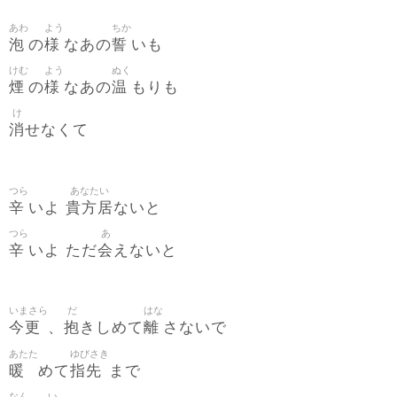
あわ
よう
ちか
泡
様
誓
の
なあの
いも
けむ
よう
ぬく
煙
様
温
の
なあの
もりも
け
消
せなくて
つら
あなたい
辛
貴方居
いよ
ないと
つら
あ
辛
会
いよ ただ
えないと
いまさら
だ
はな
今更
抱
離
、
きしめて
さないで
あたた
ゆびさき
暖
指先
めて
まで
なん
い