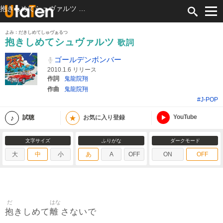
抱きしめてシュヴァルツ 歌詞 ゴールデンボンバー ふりがな付
よみ：だきしめてしゅヴぁるつ
抱きしめてシュヴァルツ
歌詞
ゴールデンボンバー
2010.1.6 リリース
作詞
鬼龍院翔
作曲
鬼龍院翔
#J-POP
YouTube
★
試聴
お気に入り登録
文字サイズ
ふりがな
ダークモード
大
中
小
あ
A
OFF
ON
OFF
だ
はな
抱
離
きしめて
さないで