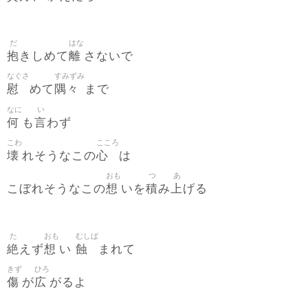
だ
はな
抱
離
きしめて
さないで
なぐさ
すみずみ
慰
隅々
めて
まで
なに
い
何
言
も
わず
こわ
こころ
壊
心
れそうなこの
は
おも
つ
あ
想
積
上
こぼれそうなこの
いを
み
げる
た
おも
むしば
絶
想
蝕
えず
い
まれて
きず
ひろ
傷
広
が
がるよ