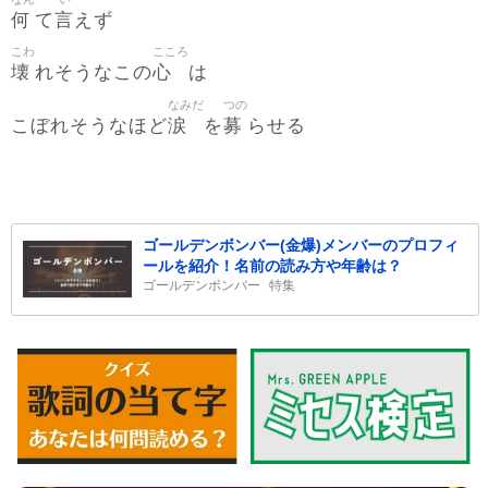
何
言
て
えず
こわ
こころ
壊
心
れそうなこの
は
なみだ
つの
涙
募
こぼれそうなほど
を
らせる
ゴールデンボンバー(金爆)メンバーのプロフィ
ールを紹介！名前の読み方や年齢は？
ゴールデンボンバー
特集