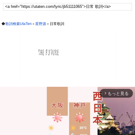
歌詞検索UtaTen
星野源
日常歌詞
もっと見る
arrow_forward_ios