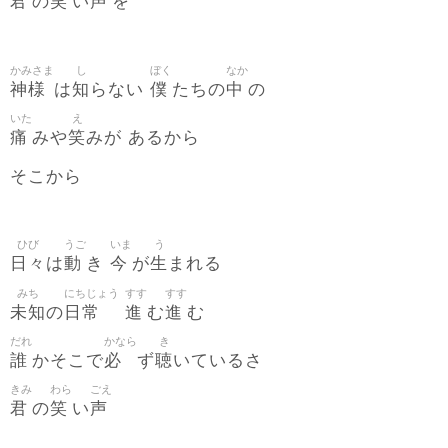
君
笑
声
の
い
を
かみさま
し
ぼく
なか
神様
知
僕
中
は
らない
たちの
の
いた
え
痛
笑
みや
みが あるから
そこから
ひび
うご
いま
う
日々
動
今
生
は
き
が
まれる
みち
にちじょう
すす
すす
未知
日常
進
進
の
む
む
だれ
かなら
き
誰
必
聴
かそこで
ず
いているさ
きみ
わら
ごえ
君
笑
声
の
い