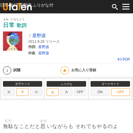
日常 歌詞 星野源 ふりがな付
よみ：にちじょう
日常
歌詞
星野源
2011.9.28 リリース
作詞
星野源
作曲
星野源
#J-POP
★
試聴
お気に入り登録
文字サイズ
ふりがな
ダークモード
大
中
小
あ
A
OFF
ON
OFF
むだ
おも
無駄
思
なことだと
いながらも それでもやるのよ