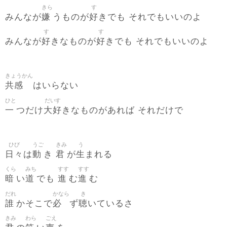
きら
す
嫌
好
みんなが
うものが
きでも それでもいいのよ
す
す
好
好
みんなが
きなものが
きでも それでもいいのよ
きょうかん
共感
はいらない
ひと
だいす
一
大好
つだけ
きなものがあれば それだけで
ひび
うご
きみ
う
日々
動
君
生
は
き
が
まれる
くら
みち
すす
すす
暗
道
進
進
い
でも
む
む
だれ
かなら
き
誰
必
聴
かそこで
ず
いているさ
きみ
わら
ごえ