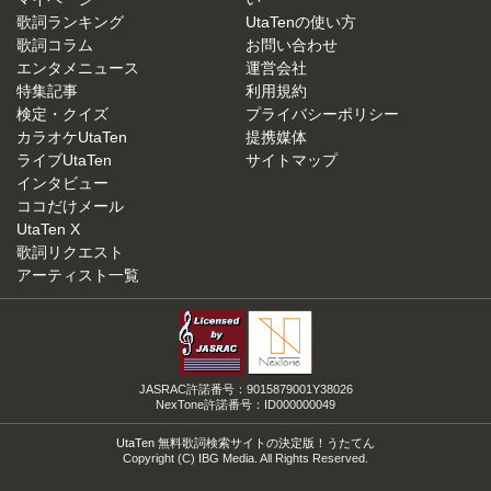
歌詞ランキング
UtaTenの使い方
歌詞コラム
お問い合わせ
エンタメニュース
運営会社
特集記事
利用規約
検定・クイズ
プライバシーポリシー
カラオケUtaTen
提携媒体
ライブUtaTen
サイトマップ
インタビュー
ココだけメール
UtaTen X
歌詞リクエスト
アーティスト一覧
JASRAC許諾番号：9015879001Y38026
NexTone許諾番号：ID000000049
UtaTen 無料歌詞検索サイトの決定版！うたてん
Copyright (C) IBG Media. All Rights Reserved.