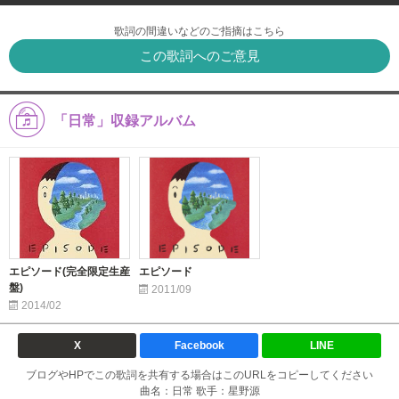
歌詞の間違いなどのご指摘はこちら
この歌詞へのご意見
「日常」収録アルバム
エピソード(完全限定生産
エピソード
盤)
2011/09
2014/02
X
Facebook
LINE
ブログやHPでこの歌詞を共有する場合はこのURLをコピーしてください
曲名：日常 歌手：星野源