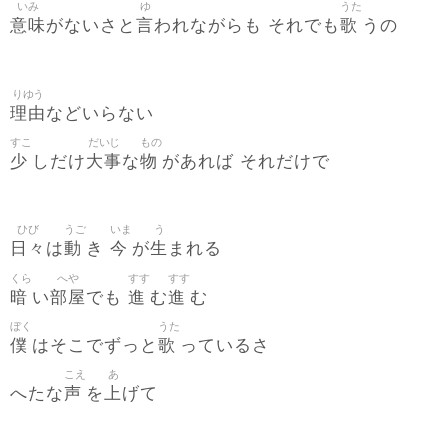
いみ
ゆ
うた
意味
言
歌
がないさと
われながらも それでも
うの
りゆう
理由
などいらない
すこ
だいじ
もの
少
大事
物
しだけ
な
があれば それだけで
ひび
うご
いま
う
日々
動
今
生
は
き
が
まれる
くら
へや
すす
すす
暗
部屋
進
進
い
でも
む
む
ぼく
うた
僕
歌
はそこでずっと
っているさ
こえ
あ
声
上
へたな
を
げて