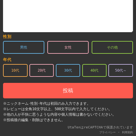
性別
男性
女性
その他
年代
10代
20代
30代
40代
50代～
投稿
※ニックネーム･性別･年代は初回のみ入力できます。
※レビューは全角10文字以上、500文字以内で入力してください。
※他の人が不快に思うような内容や個人情報は書かないでください。
※投稿後の編集・削除はできません。
UtaTenはreCAPTCHAで保護されています
-
プライバシー
利用契約