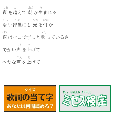
よる
こ
あさ
う
夜
越
朝
生
を
えて
が
まれる
くら
へや
ひか
なに
暗
部屋
光
何
い
にも
る
か
ぼく
うた
僕
歌
はそこでずっと
っているさ
こえ
あ
声
上
でかい
を
げて
こえ
あ
声
上
へたな
を
げて