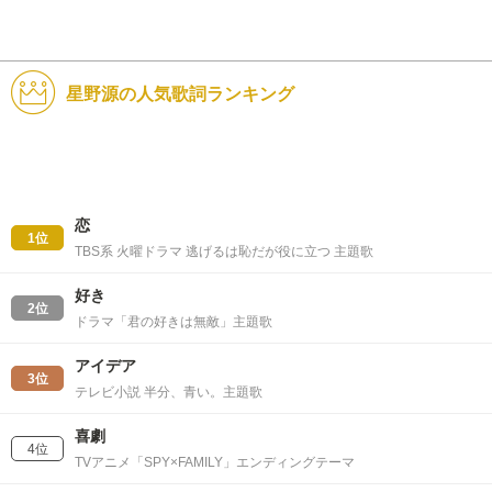
星野源の人気歌詞ランキング
恋
1位
TBS系 火曜ドラマ 逃げるは恥だが役に立つ 主題歌
好き
2位
ドラマ「君の好きは無敵」主題歌
アイデア
3位
テレビ小説 半分、青い。主題歌
喜劇
4位
TVアニメ「SPY×FAMILY」エンディングテーマ