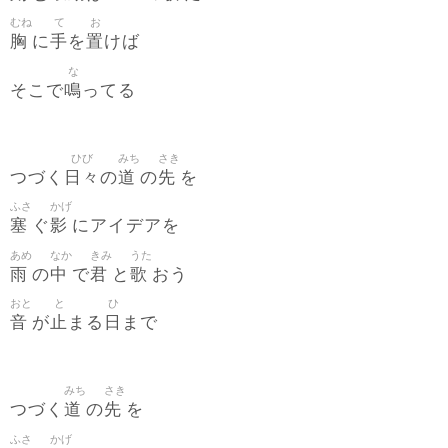
むね
て
お
胸
手
置
に
を
けば
な
鳴
そこで
ってる
ひび
みち
さき
日々
道
先
つづく
の
の
を
ふさ
かげ
塞
影
ぐ
にアイデアを
あめ
なか
きみ
うた
雨
中
君
歌
の
で
と
おう
おと
と
ひ
音
止
日
が
まる
まで
みち
さき
道
先
つづく
の
を
ふさ
かげ