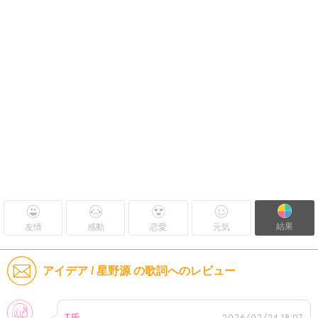
結果
友情
感動
恋愛
元気
アイデア / 星野源 の歌詞へのレビュー
女性
2026/02/24 18:07
T氏