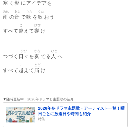
塞
影
ぐ
にアイデアを
あめ
おと
うた
うた
雨
音
歌
歌
の
で
を
おう
こ
ひび
越
響
すべて
えて
け
ひび
かな
ひと
日々
奏
人
つづく
を
でる
へ
こ
とど
越
届
すべて
えて
け
▼随時更新中 2026年ドラマと主題歌の紹介
2026年冬ドラマ主題歌・アーティスト一覧！曜
日ごとに放送日や時間も紹介
特集