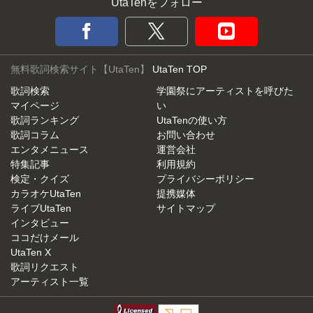
UtaTenをフォロー
無料歌詞検索サイト【UtaTen】
UtaTen TOP
歌詞検索
学園祭にアーティストを呼びた
マイページ
い
歌詞ランキング
UtaTenの使い方
歌詞コラム
お問い合わせ
エンタメニュース
運営会社
特集記事
利用規約
検定・クイズ
プライバシーポリシー
カラオケUtaTen
提携媒体
ライブUtaTen
サイトマップ
インタビュー
ココだけメール
UtaTen X
歌詞リクエスト
アーティスト一覧