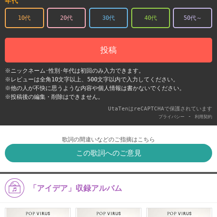
年代
10代
20代
30代
40代
50代～
投稿
※ニックネーム･性別･年代は初回のみ入力できます。
※レビューは全角10文字以上、500文字以内で入力してください。
※他の人が不快に思うような内容や個人情報は書かないでください。
※投稿後の編集・削除はできません。
UtaTenはreCAPTCHAで保護されています
-
プライバシー
利用契約
歌詞の間違いなどのご指摘はこちら
この歌詞へのご意見
「アイデア」収録アルバム