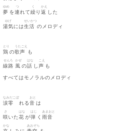
ゆめ
つ
く
かえ
夢
連
繰
返
を
れて
り
した
ゆげ
せいかつ
湯気
生活
には
のメロディ
とり
うたごえ
鶏
歌声
の
も
せんろ
かぜ
はな
こえ
線路
風
話
声
の
し
も
すべてはモノラルのメロディ
なみだこぼ
おと
涙零
音
れる
は
さ
はな
はじ
あまおと
咲
花
弾
雨音
いた
が
く
かな
あおぞら