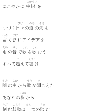
なかゆび
中指
にこやかに
を
ひび
みち
さき
日々
道
先
つづく
の
の
を
ふさ
かげ
塞
影
ぐ
にアイデアを
あめ
おと
うた
うた
雨
音
歌
歌
の
で
を
おう
こ
ひび
越
響
すべて
えて
け
やみ
なか
うた
き
闇
中
歌
聞
の
から
が
こえた
むね
胸
あなたの
から
きざ
こどう
ひと
うた
刻
鼓動
一
歌
む
は
つの
だ