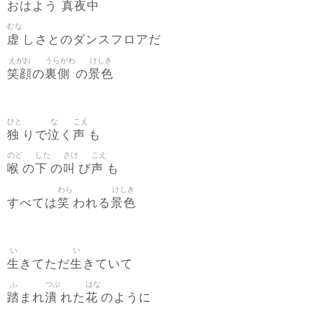
真夜中
おはよう
むな
虚
しさとのダンスフロアだ
えがお
うらがわ
けしき
笑顔
裏側
景色
の
の
ひと
な
こえ
独
泣
声
りで
く
も
のど
した
さけ
こえ
喉
下
叫
声
の
の
び
も
わら
けしき
笑
景色
すべては
われる
い
い
生
生
きてただ
きていて
ふ
つぶ
はな
踏
潰
花
まれ
れた
のように