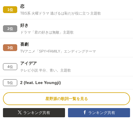
恋
1位
TBS系 火曜ドラマ 逃げるは恥だが役に立つ 主題歌
好き
2位
ドラマ「君の好きは無敵」主題歌
喜劇
3位
TVアニメ「SPY×FAMILY」エンディングテーマ
アイデア
4位
テレビ小説 半分、青い。主題歌
2 (feat. Lee Youngji)
5位
星野源の歌詞一覧を見る
ランキング共有
ランキング共有