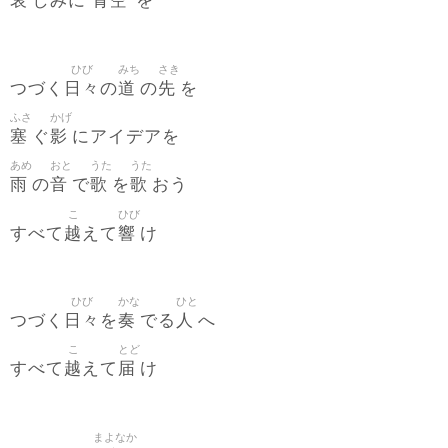
哀
青空
しみに
を
ひび
みち
さき
日々
道
先
つづく
の
の
を
ふさ
かげ
塞
影
ぐ
にアイデアを
あめ
おと
うた
うた
雨
音
歌
歌
の
で
を
おう
こ
ひび
越
響
すべて
えて
け
ひび
かな
ひと
日々
奏
人
つづく
を
でる
へ
こ
とど
越
届
すべて
えて
け
まよなか