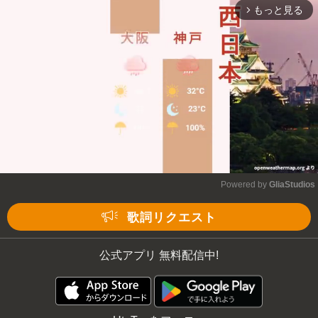
もっと見る
arrow_forward_ios
Powered by 
GliaStudios
Mute
歌詞リクエスト
公式アプリ 無料配信中!