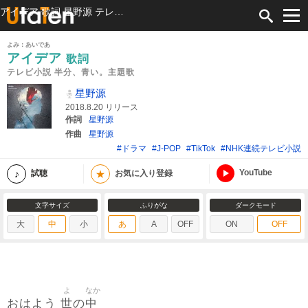
アイデア 歌詞 星野源 テレビ小説 半分、青い。主題歌 ふりがな付
よみ：あいであ
アイデア
歌詞
テレビ小説 半分、青い。主題歌
星野源
2018.8.20 リリース
作詞
星野源
作曲
星野源
#ドラマ
#J-POP
#TikTok
#NHK連続テレビ小説
YouTube
★
試聴
お気に入り登録
文字サイズ
ふりがな
ダークモード
大
中
小
あ
A
OFF
ON
OFF
よ
なか
世
中
おはよう
の