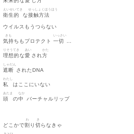
未来的
愛
方
な
し
えいせいてき
せっしょくほうほう
衛生的
接触方法
な
ウイルスもうつらない
きも
いっさい
気持
一切
ちもプロテクト
…
りそうてき
あい
かた
理想的
愛
方
な
され
しゃだん
遮断
されたDNA
わたし
私
はここにいない
あたま
なか
頭
中
の
バーチャルリップ
わ
き
割
切
どこかで
り
らなきゃ
あとひ