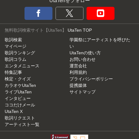
UtaTenをフォロー
無料歌詞検索サイト【UtaTen】
UtaTen TOP
歌詞検索
学園祭にアーティストを呼びた
マイページ
い
歌詞ランキング
UtaTenの使い方
歌詞コラム
お問い合わせ
エンタメニュース
運営会社
特集記事
利用規約
検定・クイズ
プライバシーポリシー
カラオケUtaTen
提携媒体
ライブUtaTen
サイトマップ
インタビュー
ココだけメール
UtaTen X
歌詞リクエスト
アーティスト一覧