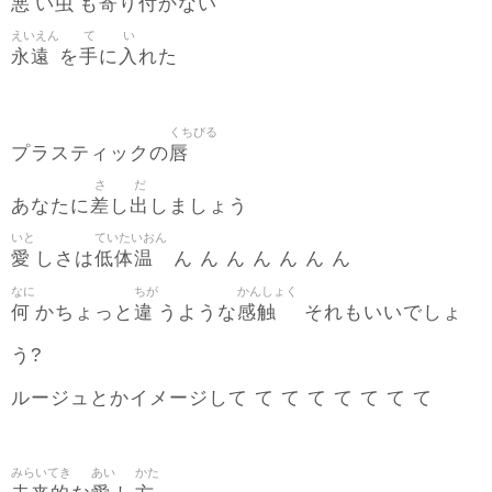
悪
虫
寄
付
い
も
り
かない
えいえん
て
い
永遠
手
入
を
に
れた
くちびる
唇
プラスティックの
さ
だ
差
出
あなたに
し
しましょう
いと
ていたいおん
愛
低体温
しさは
ん ん ん ん ん ん ん
なに
ちが
かんしょく
何
違
感触
かちょっと
うような
それもいいでしょ
う?
ルージュとかイメージして て て て て て て て
みらいてき
あい
かた