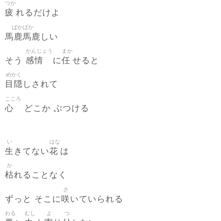
つか
疲
れるだけよ
ばかばか
馬鹿馬鹿
しい
かんじょう
まか
感情
任
そう
に
せると
めかく
目隠
しされて
こころ
心
どこか ぶつける
い
はな
生
花
きてない
は
か
枯
れることなく
さ
咲
ずっと そこに
いていられる
わる
むし
よ
つ