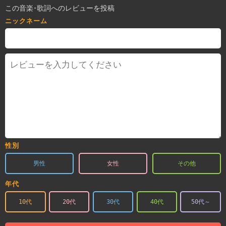
この音楽･歌詞へのレビューを投稿
ニックネーム
性別
男性
女性
その他
年代
10代
20代
30代
40代
50代～