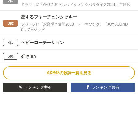
2位
ドラマ「花ざかりの君たちへ イケメン☆パラダイス2011」主題歌
恋するフォーチュンクッキー
3位
フジテレビ「お台場合衆国2013」テーマソング、「JOYSOUND
f1」CMソング
ヘビーローテーション
4位
好きish
5位
AKB48の歌詞一覧を見る
ランキング共有
ランキング共有