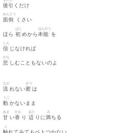
後引
くだけ
めんどう
面倒
くさい
はじ
ほんのう
初
本能
ほら
めから
を
しん
信
じなければ
かな
悲
しむこともないのよ
なが
みつ
流
蜜
れない
は
うご
動
かないまま
あま
かお
あた
み
甘
香
辺
満
い
り
りに
ちる
ふ
触
れてみてもベトつかない