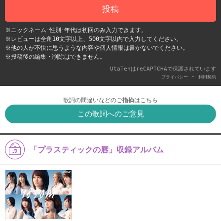
投稿
※ニックネーム･性別･年代は初回のみ入力できます。
※レビューは全角10文字以上、500文字以内で入力してください。
※他の人が不快に思うような内容や個人情報は書かないでください。
※投稿後の編集・削除はできません。
UtaTenはreCAPTCHAで保護されています
-
プライバシー
利用契約
歌詞の間違いなどのご指摘はこちら
この歌詞へのご意見
「プラスティックの唇」収録アルバム