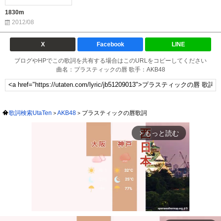
1830m
2012/08
X
Facebook
LINE
ブログやHPでこの歌詞を共有する場合はこのURLをコピーしてください
曲名：プラスティックの唇 歌手：AKB48
歌詞検索UtaTen
AKB48
プラスティックの唇歌詞
もっと読む
arrow_forward_ios