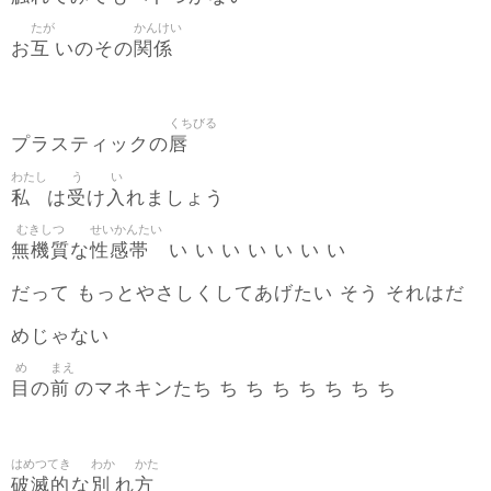
たが
かんけい
互
関係
お
いのその
くちびる
唇
プラスティックの
わたし
う
い
私
受
入
は
け
れましょう
むきしつ
せいかんたい
無機質
性感帯
な
い い い い い い い
だって もっとやさしくしてあげたい そう それはだ
めじゃない
め
まえ
目
前
の
のマネキンたち ち ち ち ち ち ち ち
はめつてき
わか
かた
破滅的
別
方
な
れ