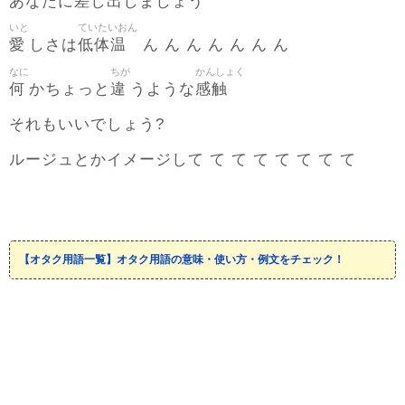
差
出
あなたに
し
しましょう
いと
ていたいおん
愛
低体温
しさは
ん ん ん ん ん ん ん
なに
ちが
かんしょく
何
違
感触
かちょっと
うような
それもいいでしょう?
ルージュとかイメージして て て て て て て て
【オタク用語一覧】オタク用語の意味・使い方・例文をチェック！