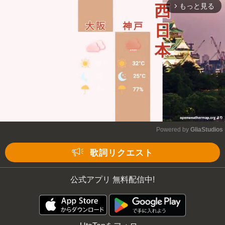
もっと見る
arrow_forward_ios
Mute
Powered by 
GliaStudios
Mute
歌詞リクエスト
公式アプリ 無料配信中!