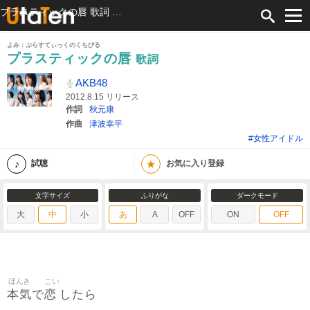
プラスティックの唇 歌詞 AKB48 ふりがな付
よみ：ぷらすてぃっくのくちびる
プラスティックの唇
歌詞
AKB48
2012.8.15 リリース
作詞
秋元康
作曲
津波幸平
#女性アイドル
★
試聴
お気に入り登録
文字サイズ
ふりがな
ダークモード
大
中
小
あ
A
OFF
ON
OFF
ほんき
こい
本気
恋
で
したら