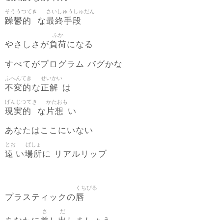
そううつてき
さいしゅうしゅだん
躁鬱的
最終手段
な
ふか
負荷
やさしさが
になる
すべてがプログラム バグかな
ふへんてき
せいかい
不変的
正解
な
は
げんじつてき
かたおも
現実的
片想
な
い
あなたはここにいない
とお
ばしょ
遠
場所
い
に リアルリップ
くちびる
唇
プラスティックの
さ
だ