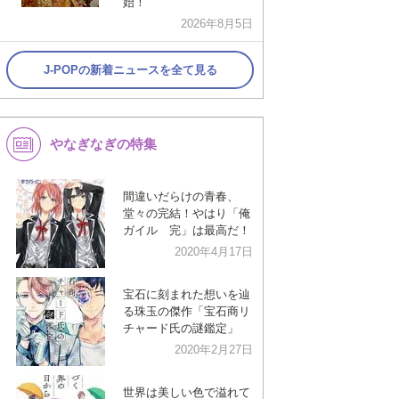
始！
2026年8月5日
J-POPの新着ニュースを全て見る
やなぎなぎの特集
間違いだらけの青春、
堂々の完結！やはり「俺
ガイル 完」は最高だ！
2020年4月17日
宝石に刻まれた想いを辿
る珠玉の傑作「宝石商リ
チャード氏の謎鑑定」
2020年2月27日
世界は美しい色で溢れて