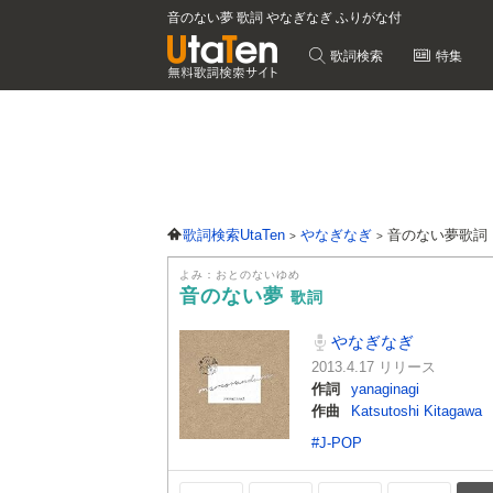
音のない夢 歌詞 やなぎなぎ ふりがな付
歌詞検索
特集
歌詞検索UtaTen
やなぎなぎ
音のない夢歌詞
よみ：おとのないゆめ
音のない夢
歌詞
やなぎなぎ
2013.4.17 リリース
作詞
yanaginagi
作曲
Katsutoshi Kitagawa
#J-POP