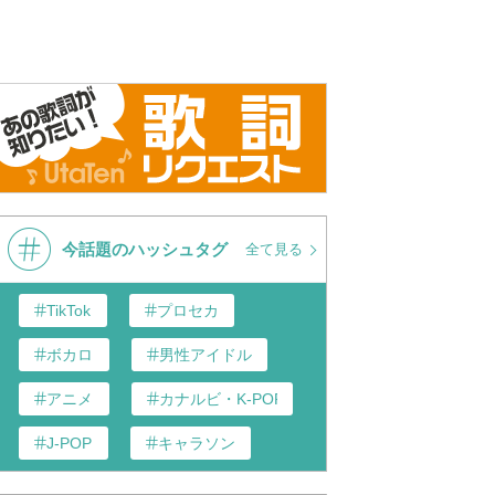
今話題のハッシュタグ
全て見る
TikTok
プロセカ
ボカロ
男性アイドル
アニメ
カナルビ・K-POP和訳
J-POP
キャラソン
あんスタ
歌い手