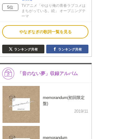
TVアニメ「やはり俺の青春ラブコメは
5位
まちがっている。続」 オープニングテ
ーマ
やなぎなぎの歌詞一覧を見る
ランキング共有
ランキング共有
「音のない夢」収録アルバム
memorandum(初回限定
盤)
2019/11
memorandum