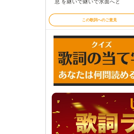
息
継
継
水面
を
いで
いで
へと
この歌詞へのご意見