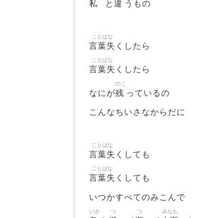
私
違
と
うもの
ことばな
言葉失
くしたら
ことばな
言葉失
くしたら
のこ
残
なにが
っているの
こんなちいさなからだに
ことばな
言葉失
くしても
ことばな
言葉失
くしても
いつかすべてのみこんで
いき
つ
つ
みなも