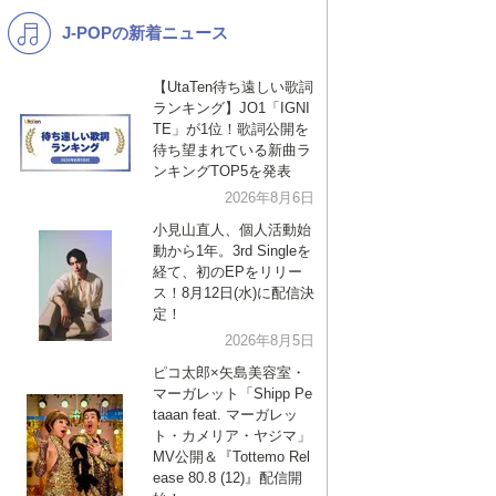
J-POPの新着ニュース
K-POP
演歌・歌謡
バンド
洋楽
【UtaTen待ち遠しい歌詞
ランキング】JO1「IGNI
VTuber
ディズニー
TE」が1位！歌詞公開を
待ち望まれている新曲ラ
ンキングTOP5を発表
2026年8月6日
小見山直人、個人活動始
動から1年。3rd Singleを
経て、初のEPをリリー
ス！8月12日(水)に配信決
定！
2026年8月5日
ピコ太郎×矢島美容室・
マーガレット「Shipp Pe
taaan feat. マーガレッ
ト・カメリア・ヤジマ」
MV公開＆『Tottemo Rel
ease 80.8 (12)』配信開