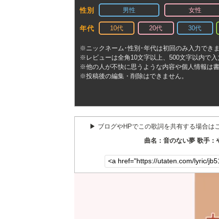
男性
女性
性別
10代
20代
30代
年代
※ニックネーム･性別･年代は初回のみ入力でき
※レビューは全角10文字以上、500文字以内で
※他の人が不快に思うような内容や個人情報は
※投稿後の編集・削除はできません。
▶︎ ブログやHPでこの歌詞を共有する場合は
曲名：音のない夢 歌手：