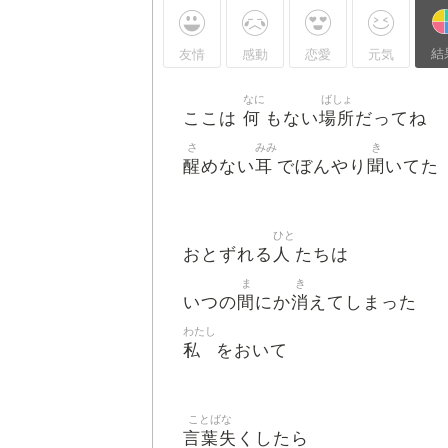
結
友情
感動
恋愛
元気
なに
ばしょ
何
場所
ここは
もない
だってね
さ
みみ
き
醒
耳
聞
めない
でぼんやり
いてた
ひと
人
おとずれる
たちは
ま
き
間
消
いつの
にか
えてしまった
わたし
私
をおいて
ことばな
言葉失
くしたら