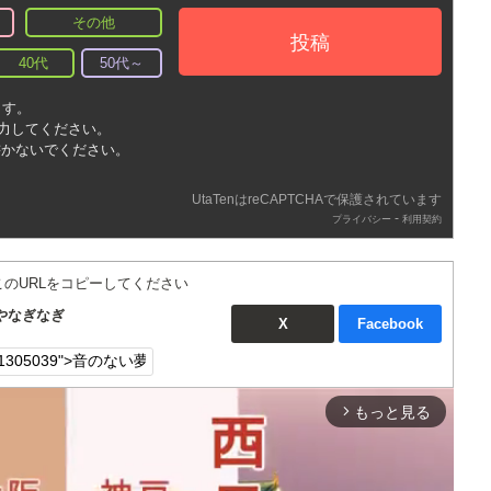
その他
投稿
40代
50代～
ます。
入力してください。
書かないでください。
UtaTenはreCAPTCHAで保護されています
-
プライバシー
利用契約
このURLをコピーしてください
やなぎなぎ
X
Facebook
もっと見る
arrow_forward_ios