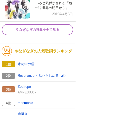
いると気付かされる「色
づく世界の明日から」
2019年4月5日
やなぎなぎの特集を全て見る
やなぎなぎの人気歌詞ランキング
水の中の雲
1位
Resonance ～私たらしめるもの
2位
Zoetrope
3位
AMNESIA OP
mnemonic
4位
春擬き