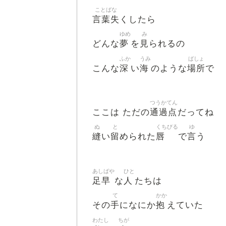
ことばな
言葉失
くしたら
ゆめ
み
夢
見
どんな
を
られるの
ふか
うみ
ばしょ
深
海
場所
こんな
い
のような
で
つうかてん
通過点
ここは ただの
だってね
ぬ
と
くちびる
ゆ
縫
留
唇
言
い
められた
で
う
あしばや
ひと
足早
人
な
たちは
て
かか
手
抱
その
になにか
えていた
わたし
ちが