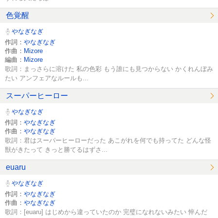
色覚醒
やなぎなぎ
作詞：
やなぎなぎ
作曲：
Mizore
編曲：
Mizore
歌詞：まっさらに溶けた 私の色彩 もう誰にも見つからない かくれんぼみ
たい アンフェアなルールも...
スーパーヒーロー
やなぎなぎ
作詞：
やなぎなぎ
作曲：
やなぎなぎ
歌詞：君はスーパーヒーローだった あこがれを何でも持ってた どんな怪
獣がきたって きっと勝てるはずさ...
euaru
やなぎなぎ
作詞：
やなぎなぎ
作曲：
やなぎなぎ
歌詞：[euaru] はじめから違っていたのか 完璧になれないみたい 悴んだ