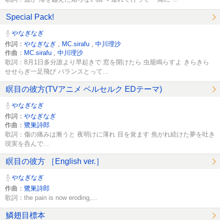
Special Pack!
やなぎなぎ
作詞：
やなぎなぎ
,
MC.sirafu
,
中川理沙
作曲：
MC.sirafu
,
中川理沙
歌詞：8月1日多分誰より早起きで 窓を開けたら 虫籠鳴らすよ きらきら
せせらぎ一足飛び バランスとって...
瞑目の彼方(TVアニメ ベルセルク EDテーマ)
やなぎなぎ
作詞：
やなぎなぎ
作曲：
鷺巣詩郎
歌詞：傷の痛みは漸うと 夜明けに薄れ 目を覚ます 焦がれ続けた夢を吐き
現実を呑んで...
瞑目の彼方 ［English ver.］
やなぎなぎ
作曲：
鷺巣詩郎
歌詞：the pain is now eroding,...
鱗翅目標本