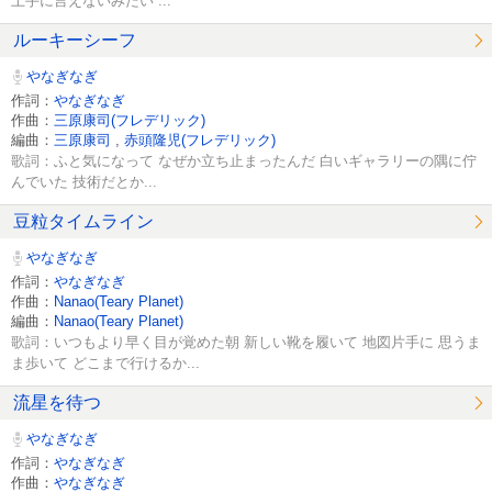
上手に言えないみたい ...
ルーキーシーフ
やなぎなぎ
作詞：
やなぎなぎ
作曲：
三原康司(フレデリック)
編曲：
三原康司
,
赤頭隆児(フレデリック)
歌詞：ふと気になって なぜか立ち止まったんだ 白いギャラリーの隅に佇
んでいた 技術だとか...
豆粒タイムライン
やなぎなぎ
作詞：
やなぎなぎ
作曲：
Nanao(Teary Planet)
編曲：
Nanao(Teary Planet)
歌詞：いつもより早く目が覚めた朝 新しい靴を履いて 地図片手に 思うま
ま歩いて どこまで行けるか...
流星を待つ
やなぎなぎ
作詞：
やなぎなぎ
作曲：
やなぎなぎ