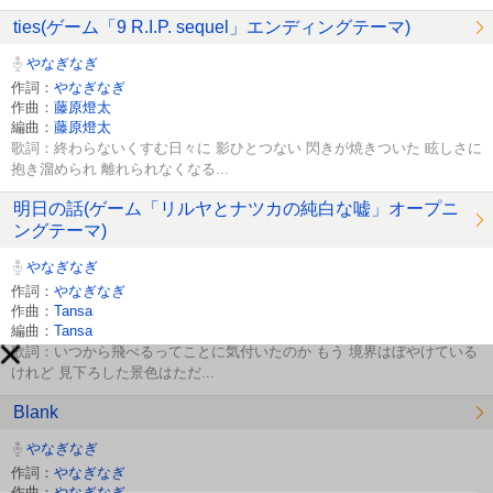
ties(ゲーム「9 R.I.P. sequel」エンディングテーマ)
やなぎなぎ
作詞：
やなぎなぎ
作曲：
藤原燈太
編曲：
藤原燈太
歌詞：終わらないくすむ日々に 影ひとつない 閃きが焼きついた 眩しさに
抱き溜められ 離れられなくなる...
明日の話(ゲーム「リルヤとナツカの純白な嘘」オープニ
ングテーマ)
やなぎなぎ
作詞：
やなぎなぎ
作曲：
Tansa
編曲：
Tansa
歌詞：いつから飛べるってことに気付いたのか もう 境界はぼやけている
けれど 見下ろした景色はただ...
Blank
やなぎなぎ
作詞：
やなぎなぎ
作曲：
やなぎなぎ