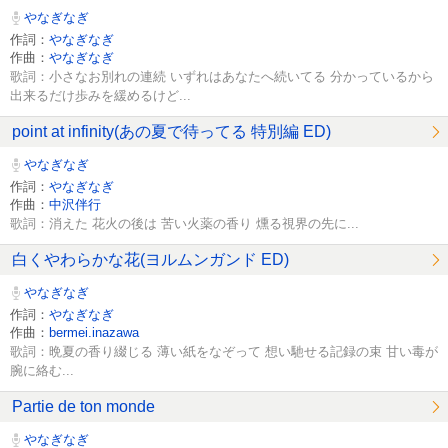
やなぎなぎ
作詞：
やなぎなぎ
作曲：
やなぎなぎ
歌詞：小さなお別れの連続 いずれはあなたへ続いてる 分かっているから
出来るだけ歩みを緩めるけど...
point at infinity(あの夏で待ってる 特別編 ED)
やなぎなぎ
作詞：
やなぎなぎ
作曲：
中沢伴行
歌詞：消えた 花火の後は 苦い火薬の香り 燻る視界の先に...
白くやわらかな花(ヨルムンガンド ED)
やなぎなぎ
作詞：
やなぎなぎ
作曲：
bermei.inazawa
歌詞：晩夏の香り綴じる 薄い紙をなぞって 想い馳せる記録の束 甘い毒が
腕に絡む...
Partie de ton monde
やなぎなぎ