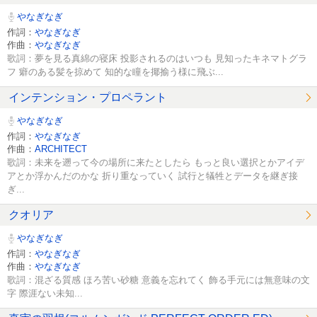
やなぎなぎ
作詞：
やなぎなぎ
作曲：
やなぎなぎ
歌詞：夢を見る真綿の寝床 投影されるのはいつも 見知ったキネマトグラ
フ 癖のある髪を掠めて 知的な瞳を揶揄う様に飛ぶ...
インテンション・プロペラント
やなぎなぎ
作詞：
やなぎなぎ
作曲：
ARCHITECT
歌詞：未来を遡って今の場所に来たとしたら もっと良い選択とかアイデ
アとか浮かんだのかな 折り重なっていく 試行と犠牲とデータを継ぎ接
ぎ...
クオリア
やなぎなぎ
作詞：
やなぎなぎ
作曲：
やなぎなぎ
歌詞：混ざる質感 ほろ苦い砂糖 意義を忘れてく 飾る手元には無意味の文
字 際涯ない未知...