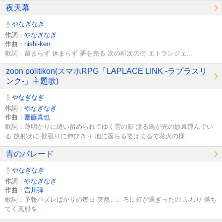
夜天幕
やなぎなぎ
作詞：
やなぎなぎ
作曲：
nishi-ken
歌詞：留まらず 休まらず 夢を売る 次の町次の街 エトランジェ...
zoon politikon(スマホRPG「LAPLACE LINK -ラプラスリ
ンク-」主題歌)
やなぎなぎ
作詞：
やなぎなぎ
作曲：
齋藤真也
歌詞：薄明かりに縫い留められてゆく雲の影 渡る鳥が光の紗幕運んでい
る 放射状に 欲張りに伸びきり 地に落ちる姿はまるで花火の様...
青のパレード
やなぎなぎ
作詞：
やなぎなぎ
作曲：
宮川弾
歌詞：予報ハズレばかりの毎日 突然こころに虹が過ぎったの ふわり 落ち
てく風船を...