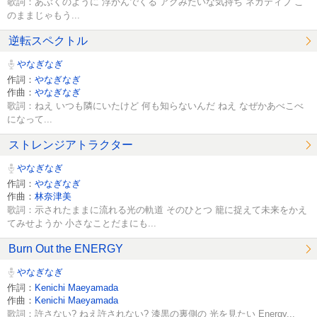
歌詞：あぶくのように 浮かんでくる アクみたいな気持ち ネガティブ こ
のままじゃもう...
逆転スペクトル
やなぎなぎ
作詞：
やなぎなぎ
作曲：
やなぎなぎ
歌詞：ねえ いつも隣にいたけど 何も知らないんだ ねえ なぜかあべこべ
になって...
ストレンジアトラクター
やなぎなぎ
作詞：
やなぎなぎ
作曲：
林奈津美
歌詞：示されたままに流れる光の軌道 そのひとつ 籠に捉えて未来をかえ
てみせようか 小さなことだまにも...
Burn Out the ENERGY
やなぎなぎ
作詞：
Kenichi Maeyamada
作曲：
Kenichi Maeyamada
歌詞：許さない? ねえ許されない? 漆黒の裏側の 光を見たい Energy...