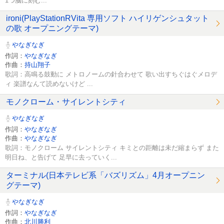
1つ脳に刻む...
ironi(PlayStationRVita 専用ソフト ハイリゲンシュタット
の歌 オープニングテーマ)
やなぎなぎ
作詞：
やなぎなぎ
作曲：
持山翔子
歌詞：高鳴る鼓動に メトロノームの針合わせて 歌い出すちぐはぐメロデ
ィ 楽譜なんて読めないけど ...
モノクローム・サイレントシティ
やなぎなぎ
作詞：
やなぎなぎ
作曲：
やなぎなぎ
歌詞：モノクローム サイレントシティ キミとの距離は未だ縮まらず また
明日ね、と告げて 足早に去っていく...
ターミナル(日本テレビ系「バズリズム」4月オープニン
グテーマ)
やなぎなぎ
作詞：
やなぎなぎ
作曲：
北川勝利