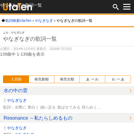
やなぎなぎの歌詞一覧
歌詞検索UtaTen
やなぎなぎ
やなぎなぎの歌詞一覧
よみ：やなぎなぎ
やなぎなぎの歌詞一覧
公開日：2014年12月4日 更新日：2026年7月15日
139曲中 1-139曲を表示
人気順
発売新順
発売古順
あ ⇒ わ
わ ⇒ あ
水の中の雲
やなぎなぎ
歌詞：水際に 青白く 細い足を 遊ばせてみる 揺らめく...
Resonance ～私たらしめるもの
やなぎなぎ