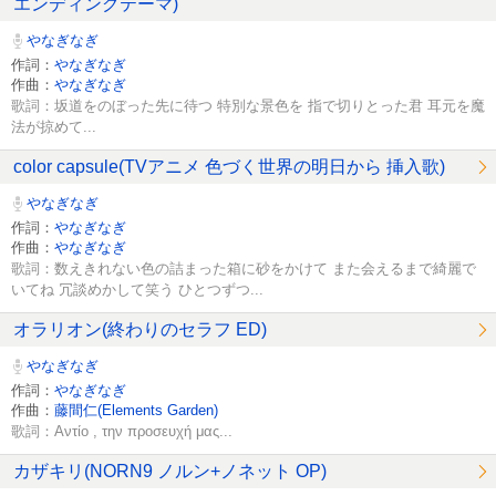
エンディングテーマ)
やなぎなぎ
作詞：
やなぎなぎ
作曲：
やなぎなぎ
歌詞：坂道をのぼった先に待つ 特別な景色を 指で切りとった君 耳元を魔
法が掠めて...
color capsule(TVアニメ 色づく世界の明日から 挿入歌)
やなぎなぎ
作詞：
やなぎなぎ
作曲：
やなぎなぎ
歌詞：数えきれない色の詰まった箱に砂をかけて また会えるまで綺麗で
いてね 冗談めかして笑う ひとつずつ...
オラリオン(終わりのセラフ ED)
やなぎなぎ
作詞：
やなぎなぎ
作曲：
藤間仁(Elements Garden)
歌詞：Αντίο , την προσευχή μας...
カザキリ(NORN9 ノルン+ノネット OP)