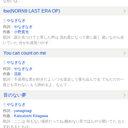
な想いは ...
foe(NORN9 LAST ERA OP)
やなぎなぎ
作詞：
やなぎなぎ
作曲：
小野貴光
歌詞：誰か見つけてと零した声は 流れ星になって君に届く 迷いながら歩
いていた 分かれ道気づかず...
You can count on me
やなぎなぎ
作詞：
やなぎなぎ
作曲：
流歌
歌詞：不器用な君が好きだよ いつも逆走して落ち込んでる でもただの一
度ども言わない もう諦めるよ、なんて ...
音のない夢
やなぎなぎ
作詞：
yanaginagi
作曲：
Katsutoshi Kitagawa
歌詞：ここは 何もない場所だってね 醒めない耳でぼんやり聞いてた おと
ずれる人たちは...