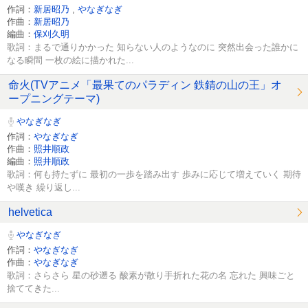
作詞：
新居昭乃
,
やなぎなぎ
作曲：
新居昭乃
編曲：
保刈久明
歌詞：まるで通りかかった 知らない人のようなのに 突然出会った誰かに
なる瞬間 一枚の絵に描かれた...
命火(TVアニメ「最果てのパラディン 鉄錆の山の王」オ
ープニングテーマ)
やなぎなぎ
作詞：
やなぎなぎ
作曲：
照井順政
編曲：
照井順政
歌詞：何も持たずに 最初の一歩を踏み出す 歩みに応じて増えていく 期待
や嘆き 繰り返し...
helvetica
やなぎなぎ
作詞：
やなぎなぎ
作曲：
やなぎなぎ
歌詞：さらさら 星の砂遡る 酸素が散り手折れた花の名 忘れた 興味ごと
捨ててきた...