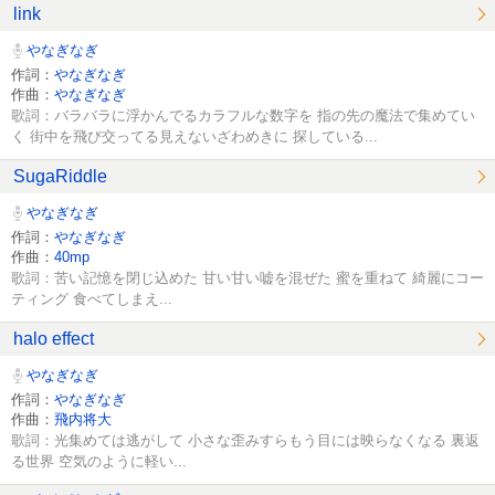
link
やなぎなぎ
作詞：
やなぎなぎ
作曲：
やなぎなぎ
歌詞：バラバラに浮かんでるカラフルな数字を 指の先の魔法で集めてい
く 街中を飛び交ってる見えないざわめきに 探している...
SugaRiddle
やなぎなぎ
作詞：
やなぎなぎ
作曲：
40mp
歌詞：苦い記憶を閉じ込めた 甘い甘い嘘を混ぜた 蜜を重ねて 綺麗にコー
ティング 食べてしまえ...
halo effect
やなぎなぎ
作詞：
やなぎなぎ
作曲：
飛内将大
歌詞：光集めては逃がして 小さな歪みすらもう目には映らなくなる 裏返
る世界 空気のように軽い...