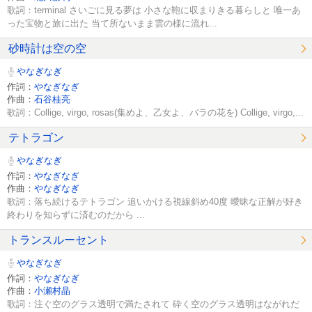
歌詞：terminal さいごに見る夢は 小さな鞄に収まりきる暮らしと 唯一あ
った宝物と旅に出た 当て所ないまま雲の様に流れ...
砂時計は空の空
やなぎなぎ
作詞：
やなぎなぎ
作曲：
石谷桂亮
歌詞：Collige, virgo, rosas(集めよ、乙女よ、バラの花を) Collige, virgo,...
テトラゴン
やなぎなぎ
作詞：
やなぎなぎ
作曲：
やなぎなぎ
歌詞：落ち続けるテトラゴン 追いかける視線斜め40度 曖昧な正解が好き
終わりを知らずに済むのだから ...
トランスルーセント
やなぎなぎ
作詞：
やなぎなぎ
作曲：
小瀬村晶
歌詞：注ぐ空のグラス透明で満たされて 砕く空のグラス透明はながれだ