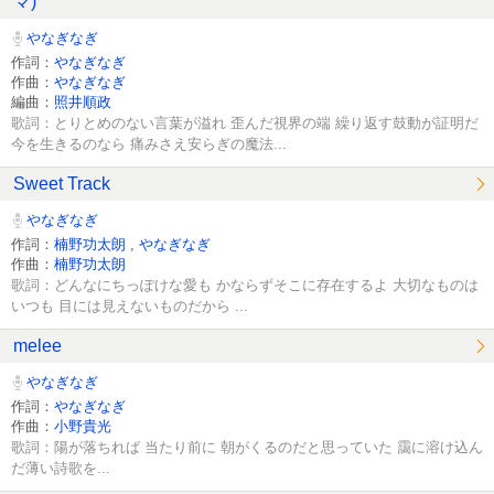
マ)
やなぎなぎ
作詞：
やなぎなぎ
作曲：
やなぎなぎ
編曲：
照井順政
歌詞：とりとめのない言葉が溢れ 歪んだ視界の端 繰り返す鼓動が証明だ
今を生きるのなら 痛みさえ安らぎの魔法...
Sweet Track
やなぎなぎ
作詞：
楠野功太朗
,
やなぎなぎ
作曲：
楠野功太朗
歌詞：どんなにちっぽけな愛も かならずそこに存在するよ 大切なものは
いつも 目には見えないものだから ...
melee
やなぎなぎ
作詞：
やなぎなぎ
作曲：
小野貴光
歌詞：陽が落ちれば 当たり前に 朝がくるのだと思っていた 靄に溶け込ん
だ薄い詩歌を...