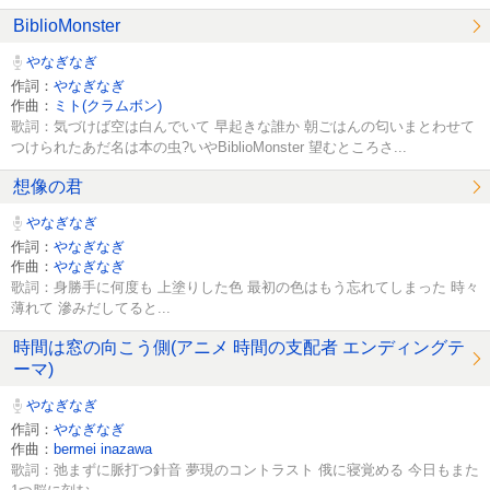
BiblioMonster
やなぎなぎ
作詞：
やなぎなぎ
作曲：
ミト(クラムボン)
歌詞：気づけば空は白んでいて 早起きな誰か 朝ごはんの匂いまとわせて
つけられたあだ名は本の虫?いやBiblioMonster 望むところさ...
想像の君
やなぎなぎ
作詞：
やなぎなぎ
作曲：
やなぎなぎ
歌詞：身勝手に何度も 上塗りした色 最初の色はもう忘れてしまった 時々
薄れて 滲みだしてると...
時間は窓の向こう側(アニメ 時間の支配者 エンディングテ
ーマ)
やなぎなぎ
作詞：
やなぎなぎ
作曲：
bermei inazawa
歌詞：弛まずに脈打つ針音 夢現のコントラスト 俄に寝覚める 今日もまた