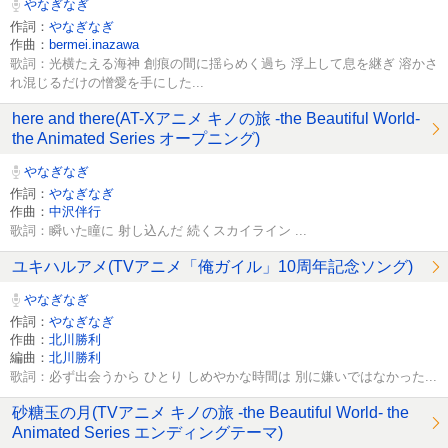
やなぎなぎ
作詞：
やなぎなぎ
作曲：
bermei.inazawa
歌詞：光横たえる海神 創痕の間に揺らめく過ち 浮上して息を継ぎ 溶かさ
れ混じるだけの憎愛を手にした...
here and there(AT-Xアニメ キノの旅 -the Beautiful World-
the Animated Series オープニング)
やなぎなぎ
作詞：
やなぎなぎ
作曲：
中沢伴行
歌詞：瞬いた瞳に 射し込んだ 続くスカイライン ...
ユキハルアメ(TVアニメ「俺ガイル」10周年記念ソング)
やなぎなぎ
作詞：
やなぎなぎ
作曲：
北川勝利
編曲：
北川勝利
歌詞：必ず出会うから ひとり しめやかな時間は 別に嫌いではなかった...
砂糖玉の月(TVアニメ キノの旅 -the Beautiful World- the
Animated Series エンディングテーマ)