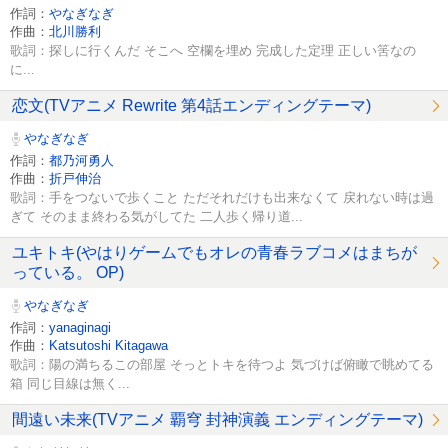
作詞：
やなぎなぎ
作曲：
北川勝利
歌詞：探しに行くんだ そこへ 空欄を埋め 完成した定理 正しい筈なの
に...
恋文(TVアニメ Rewrite 第4話エンディングテーマ)
やなぎなぎ
作詞：
都乃河勇人
作曲：
折戸伸治
歌詞：手をつないで歩くこと ただそれだけも出来なくて 戻れない時は過
ぎて そのまま終わる気がしてた 二人歩く帰り道...
ユキトキ(やはりゲームでもオレの青春ラブコメはまちが
っている。 OP)
やなぎなぎ
作詞：
yanaginagi
作曲：
Katsutoshi Kitagawa
歌詞：陽の満ちるこの部屋 そっとトキを待つよ 気づけば俯瞰で眺めてる
箱 同じ目線は無く...
間遠い未来(TVアニメ 覇穹 封神演義 エンディングテーマ)