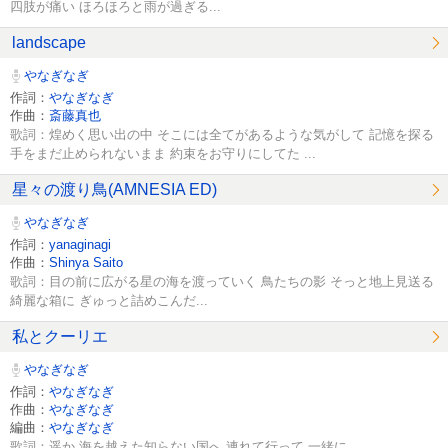
四肢が痛い ほろほろと雨が過ぎる...
landscape
やなぎなぎ
作詞：
やなぎなぎ
作曲：
斎藤真也
歌詞：煌めく思い出の中 そこには全てがあるような気がして 記憶を探る
手をまだ止められないまま 約束をお守りにしてた ...
星々の渡り鳥(AMNESIA ED)
やなぎなぎ
作詞：
yanaginagi
作曲：
Shinya Saito
歌詞：目の前に広がる星の海を渡っていく 鳥たちの影 そっと地上見送る
綺麗な箱に ぎゅっと詰めこんだ...
私とクーリエ
やなぎなぎ
作詞：
やなぎなぎ
作曲：
やなぎなぎ
編曲：
やなぎなぎ
歌詞：遥か 海を越えた知らない国へ 連れて行って 一緒に ...