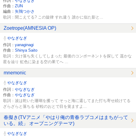
作詞：
やなぎなぎ
作曲：
ZUN
編曲：
矢鴇つかさ
歌詞：聞こえてる? この旋律 すれ違う 誰かに似た影と...
Zoetrope(AMNESIA OP)
やなぎなぎ
作詞：
yanaginagi
作曲：
Shinya Saito
歌詞：欠け落ち失くしてしまった 最後のコンポーネントを探して 遥かな
星を辿り 虹色に染まる空の果てへ ...
mnemonic
やなぎなぎ
作詞：
やなぎなぎ
作曲：
やなぎなぎ
歌詞：波は乾いた珊瑚を攫って そっと海に還してまた打ち寄せ続けてる
ざらざらと落ちる 砂粒のおとで目を覚ますよ...
春擬き(TVアニメ「やはり俺の青春ラブコメはまちがって
いる。続」 オープニングテーマ)
やなぎなぎ