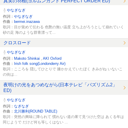
真実の羽根(ヨルムンガンド PERFECT ORDER ED)
やなぎなぎ
作詞：
やなぎなぎ
作曲：
bermei.inazawa
歌詞：目が覚めて伝わる 色艶の無い温度 立ち上がろうとして崩れていく
砂の足 海のような群青漂って...
クロスロード
やなぎなぎ
作詞：
Makoto Shinkai
,
AKI Oxford
作曲：
Irish folk song(Londonderry Air)
歌詞：こころを 隠してひとりで 膝かかえていたぼく きみがね いないこ
の街は...
夜明けの光をあつめながら(日本テレビ「バズリズム2」
ED)
やなぎなぎ
作詞：
なぎなぎ
作曲：
北川勝利(ROUND TABLE)
歌詞：突然の興味に降られて 慣れない道の果て見つけた空は あくる年は
同じようで だけど何も等しくはない ...