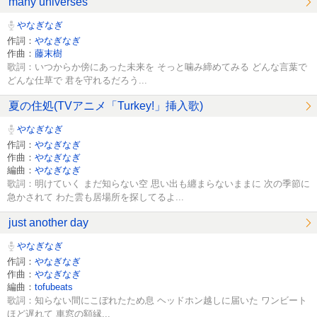
many universes
やなぎなぎ
作詞：
やなぎなぎ
作曲：
藤末樹
歌詞：いつからか傍にあった未来を そっと噛み締めてみる どんな言葉で
どんな仕草で 君を守れるだろう...
夏の住処(TVアニメ「Turkey!」挿入歌)
やなぎなぎ
作詞：
やなぎなぎ
作曲：
やなぎなぎ
編曲：
やなぎなぎ
歌詞：明けていく まだ知らない空 思い出も纏まらないままに 次の季節に
急かされて わた雲も居場所を探してるよ...
just another day
やなぎなぎ
作詞：
やなぎなぎ
作曲：
やなぎなぎ
編曲：
tofubeats
歌詞：知らない間にこぼれたため息 ヘッドホン越しに届いた ワンビート
ほど遅れて 車窓の額縁...