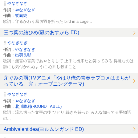
やなぎなぎ
作詞：
やなぎなぎ
作曲：
饗庭純
歌詞：守るかわり風切羽を折った bird in a cage...
三つ葉の結びめ(凪のあすから ED)
やなぎなぎ
作詞：
やなぎなぎ
作曲：
出羽良彰
歌詞：無言の言葉であやとりして 上手に出来たと笑ってみる 得意なのは
誰にも気付かれぬように 心押し殺すこと...
芽ぐみの雨(TVアニメ「やはり俺の青春ラブコメはまちが
っている。完」オープニングテーマ)
やなぎなぎ
作詞：
やなぎなぎ
作曲：
北川勝利(ROUND TABLE)
歌詞：流れ切った文字の後 ひとり 続きを待った みんな知ってる夢物語
の...
Ambivalentidea(ヨルムンガンド ED)