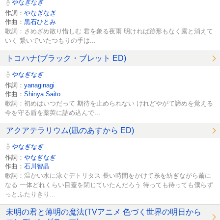
やなぎなぎ
作詞：
やなぎなぎ
作曲：
黒石ひとみ
歌詞：さめざめ散り惜しむ 君を象る夜雨 明ければ跡形もなく露と消えて
いく 繋いでいたつもりの手は...
トコハナ(ブラック・ブレット ED)
やなぎなぎ
作詞：
yanaginagi
作曲：
Shinya Saito
歌詞：初めはいつだって 期待を止められない けれどやがて諦めを覚える
今を守る盾を薬莢に詰め込んで...
アクアテラリウム(凪のあすから ED)
やなぎなぎ
作詞：
やなぎなぎ
作曲：
石川智晶
歌詞：温かい水に泳ぐデトリタス 長い時間をかけて糸を紡ぎながら繭に
なる 一体どれくらい目蓋を閉じていたんだろう 待っても待っても僕らず
っとふたりきり...
未明の君と薄明の魔法(TVアニメ 色づく世界の明日から