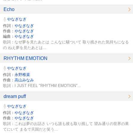
Echo
やなぎなぎ
作詞：
やなぎなぎ
作曲：
やなぎなぎ
編曲：
やなぎなぎ
歌詞：なぜ夢を見たあとは こんなに騒ついて 取り残された気持ちになる
の ねえ夢を見たあとは...
RHYTHM EMOTION
やなぎなぎ
作詞：
永野椎菜
作曲：
高山みなみ
歌詞：I JUST FEEL "RHYTHM EMOTION"...
dream puff
やなぎなぎ
作詞：
やなぎなぎ
作曲：
やなぎなぎ
歌詞：これは夢のお話さ いつも誰も彼も取り残して 望み通りの世界の果
てにいて まるで天国だと笑う...