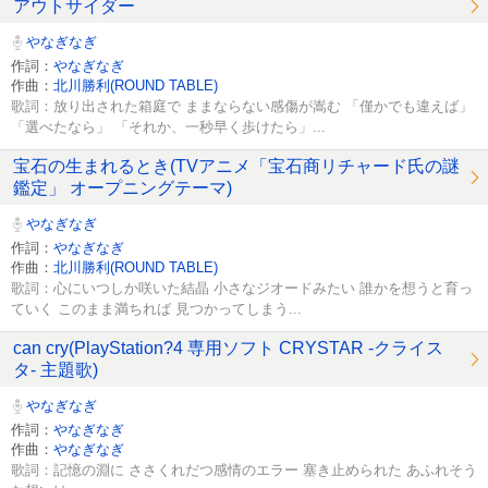
アウトサイダー
やなぎなぎ
作詞：
やなぎなぎ
作曲：
北川勝利(ROUND TABLE)
歌詞：放り出された箱庭で ままならない感傷が嵩む 「僅かでも違えば」
「選べたなら」 「それか、一秒早く歩けたら」...
宝石の生まれるとき(TVアニメ「宝石商リチャード氏の謎
鑑定」 オープニングテーマ)
やなぎなぎ
作詞：
やなぎなぎ
作曲：
北川勝利(ROUND TABLE)
歌詞：心にいつしか咲いた結晶 小さなジオードみたい 誰かを想うと育っ
ていく このまま満ちれば 見つかってしまう...
can cry(PlayStation?4 専用ソフト CRYSTAR -クライス
タ- 主題歌)
やなぎなぎ
作詞：
やなぎなぎ
作曲：
やなぎなぎ
歌詞：記憶の淵に ささくれだつ感情のエラー 塞き止められた あふれそう