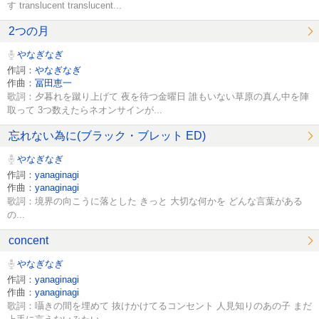
す translucent translucent...
2つの月
やなぎなぎ
作詞：
やなぎなぎ
作曲：
冨田恵一
歌詞：夕暮れを蹴り上げて 夜を待つ金曜日 誰もいない草原の真ん中を陣
取って 3つ数えたらネオンサインが...
忘れない為に(ブラック・ブレット ED)
やなぎなぎ
作詞：
yanaginagi
作曲：
yanaginagi
歌詞：境界の向こうに落とした きっと 大切な何かを どんな言葉がある
の...
concent
やなぎなぎ
作詞：
yanaginagi
作曲：
yanaginagi
歌詞：囁きの間を埋めて 抜けかけてるコンセント 人見知りのあの子 まだ