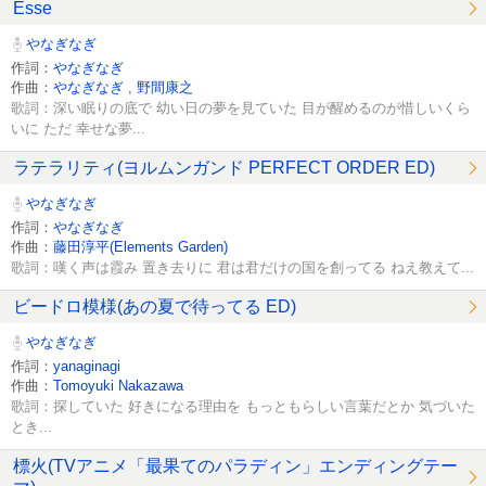
Esse
やなぎなぎ
作詞：
やなぎなぎ
作曲：
やなぎなぎ
,
野間康之
歌詞：深い眠りの底で 幼い日の夢を見ていた 目が醒めるのが惜しいくら
いに ただ 幸せな夢...
ラテラリティ(ヨルムンガンド PERFECT ORDER ED)
やなぎなぎ
作詞：
やなぎなぎ
作曲：
藤田淳平(Elements Garden)
歌詞：嘆く声は霞み 置き去りに 君は君だけの国を創ってる ねえ教えて...
ビードロ模様(あの夏で待ってる ED)
やなぎなぎ
作詞：
yanaginagi
作曲：
Tomoyuki Nakazawa
歌詞：探していた 好きになる理由を もっともらしい言葉だとか 気づいた
とき...
標火(TVアニメ「最果てのパラディン」エンディングテー