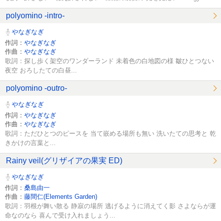
polyomino -intro-
やなぎなぎ
作詞：
やなぎなぎ
作曲：
やなぎなぎ
歌詞：探し歩く架空のワンダーランド 未着色の白地図の様 皺ひとつない
夜空 おろしたての白昼...
polyomino -outro-
やなぎなぎ
作詞：
やなぎなぎ
作曲：
やなぎなぎ
歌詞：ただひとつのピースを 当て嵌める場所も無い 洗いたての思考と 乾
きかけの言葉と...
Rainy veil(グリザイアの果実 ED)
やなぎなぎ
作詞：
桑島由一
作曲：
藤間仁(Elements Garden)
歌詞：羽根が舞い散る 静寂の場所 逃げるように消えてく影 さよならが運
命なのなら 喜んで受け入れましょう...