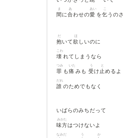
ま
あ
あい
こ
間
合
愛
乞
に
わせの
を
うのさ
だ
ほ
抱
欲
いて
しいのに
こわ
壊
れてしまうなら
つみ
いた
う
と
罪
痛
受
止
も
みも
け
めるよ
だれ
誰
のためでもなく
いばらのみちだって
みかた
味方
はつけないよ
なみだ
う
か