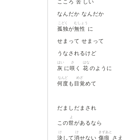
苦
こころ
しい
なんだか なんだか
こどく
むしょう
孤独
無性
が
に
せまって せまって
うなされるけど
はい
さ
はな
灰
咲
花
に
く
のように
なんど
めざ
何度
目覚
も
めて
だましだまされ
よ
世
この
があるなら
け
け
きずあと
決
消
傷痕
して
せない
さえ