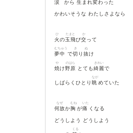
涙
生
変
から
まれ
わった
かわいそうな わたしさよなら
ひ
たまと
か
火
玉飛
交
の
び
って
むちゅう
き
ぬ
夢中
切
抜
で
り
け
や
のはら
きれい
焼
野原
綺麗
け
とても
で
なが
眺
しばらくひとり
めていた
なぜ
むね
いた
何故
胸
痛
か
が
くなる
どうしよう どうしよう
くる