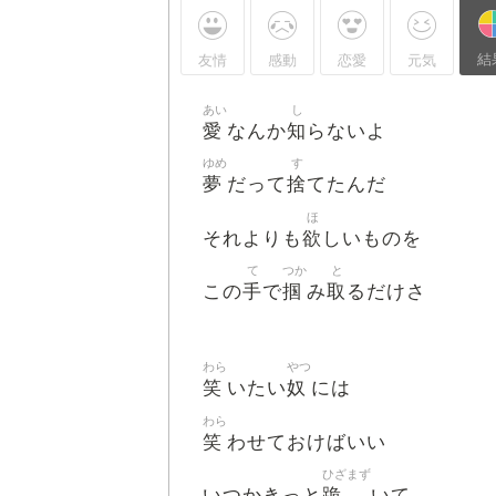
結
友情
感動
恋愛
元気
あい
し
愛
知
なんか
らないよ
ゆめ
す
夢
捨
だって
てたんだ
ほ
欲
それよりも
しいものを
て
つか
と
手
掴
取
この
で
み
るだけさ
わら
やつ
笑
奴
いたい
には
わら
笑
わせておけばいい
ひざまず
跪
いつかきっと
いて