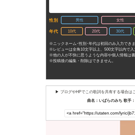
男性
女性
性別
10代
20代
30代
年代
※ニックネーム･性別･年代は初回のみ入力でき
※レビューは全角10文字以上、500文字以内で
※他の人が不快に思うような内容や個人情報は
※投稿後の編集・削除はできません。
▶︎ ブログやHPでこの歌詞を共有する場合は
曲名：いばらのみち 歌手