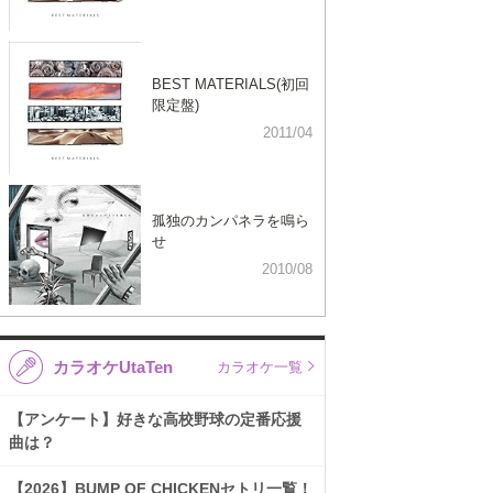
BEST MATERIALS(初回
限定盤)
2011/04
孤独のカンパネラを鳴ら
せ
2010/08
カラオケUtaTen
カラオケ一覧
【アンケート】好きな高校野球の定番応援
曲は？
【2026】BUMP OF CHICKENセトリ一覧！