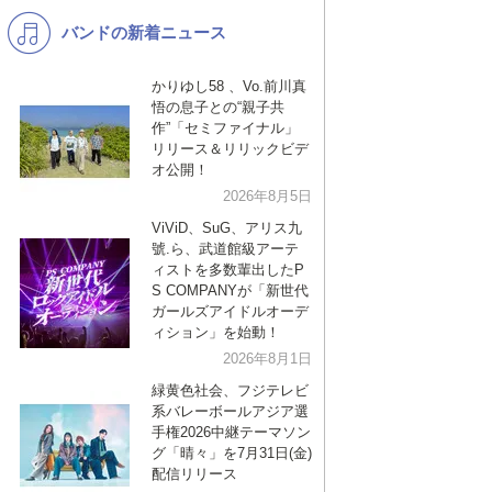
バンドの新着ニュース
K-POP
演歌・歌謡
バンド
洋楽
かりゆし58 、Vo.前川真
悟の息子との“親子共
VTuber
ディズニー
作”「セミファイナル」
リリース＆リリックビデ
オ公開！
2026年8月5日
ViViD、SuG、アリス九
號.ら、武道館級アーテ
ィストを多数輩出したP
S COMPANYが「新世代
ガールズアイドルオーデ
ィション」を始動！
2026年8月1日
緑黄色社会、フジテレビ
系バレーボールアジア選
手権2026中継テーマソン
グ「晴々」を7月31日(金)
配信リリース