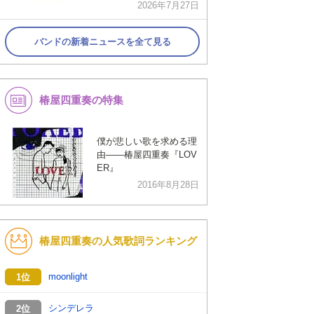
2026年7月27日
バンドの新着ニュースを全て見る
椿屋四重奏の特集
僕が悲しい歌を求める理
由――椿屋四重奏『LOV
ER』
2016年8月28日
椿屋四重奏の人気歌詞ランキング
moonlight
1位
シンデレラ
2位