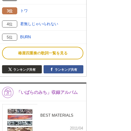
トワ
3位
君無しじゃいられない
4位
BURN
5位
椿屋四重奏の歌詞一覧を見る
ランキング共有
ランキング共有
「いばらのみち」収録アルバム
BEST MATERIALS
2011/04