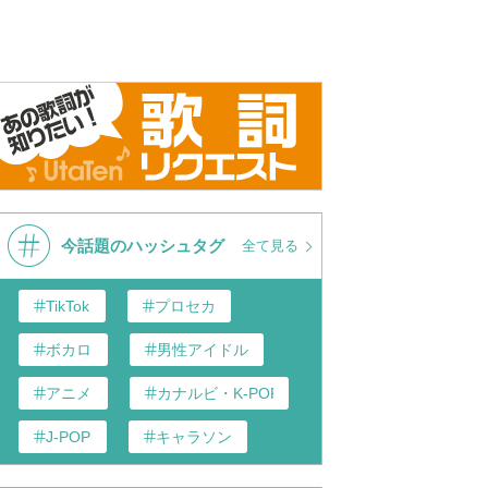
今話題のハッシュタグ
全て見る
TikTok
プロセカ
ボカロ
男性アイドル
アニメ
カナルビ・K-POP和訳
J-POP
キャラソン
あんスタ
歌い手