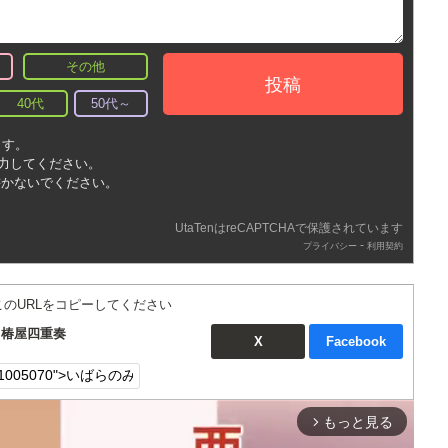
その他
投稿
40代
50代～
ます。
入力してください。
書かないでください。
UtaTenはreCAPTCHAで保護されています
-
プライバシー
利用契約
このURLをコピーしてください
：椿屋四重奏
X
Facebook
もっと見る
arrow_forward_ios