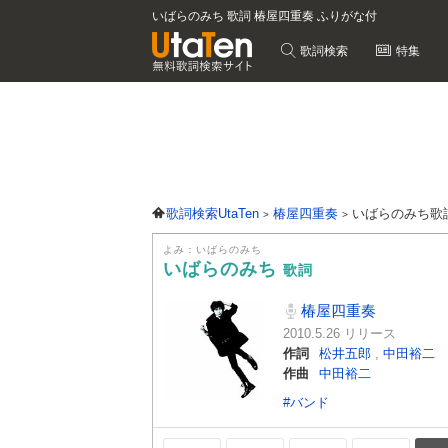
いばらのみち 歌詞 椿屋四重奏 ふりがな付
歌詞検索
特集
歌詞検索UtaTen
椿屋四重奏
いばらのみち歌
よみ：いばらのみち
いばらのみち
歌詞
椿屋四重奏
2010.5.26 リリース
作詞
松井五郎
,
中田裕二
作曲
中田裕二
#バンド