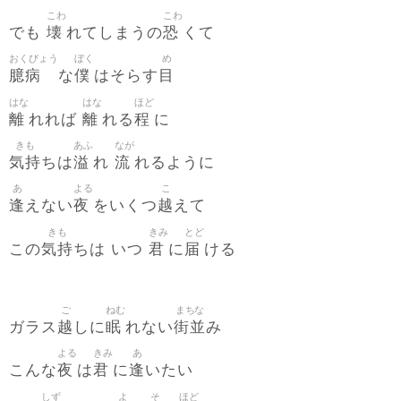
こわ
こわ
壊
恐
でも
れてしまうの
くて
おくびょう
ぼく
め
臆病
僕
目
な
はそらす
はな
はな
ほど
離
離
程
れれば
れる
に
きも
あふ
なが
気持
溢
流
ちは
れ
れるように
あ
よる
こ
逢
夜
越
えない
をいくつ
えて
きも
きみ
とど
気持
君
届
この
ちは いつ
に
ける
ご
ねむ
まちな
越
眠
街並
ガラス
しに
れない
み
よる
きみ
あ
夜
君
逢
こんな
は
に
いたい
しず
よ
そ
ほど