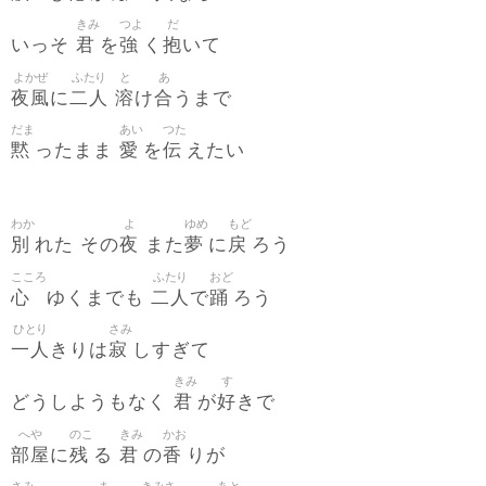
きみ
つよ
だ
君
強
抱
いっそ
を
く
いて
よかぜ
ふたり
と
あ
夜風
二人
溶
合
に
け
うまで
だま
あい
つた
黙
愛
伝
ったまま
を
えたい
わか
よ
ゆめ
もど
別
夜
夢
戻
れた その
また
に
ろう
こころ
ふたり
おど
心
二人
踊
ゆくまでも
で
ろう
ひとり
さみ
一人
寂
きりは
しすぎて
きみ
す
君
好
どうしようもなく
が
きで
へや
のこ
きみ
かお
部屋
残
君
香
に
る
の
りが