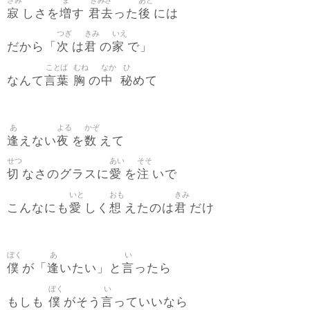
さみ
ま
きみさ
あと
寂
増
君去
後
しさを
す
った
には
つぎ
きみ
いえ
次
君
家
だから「
は
の
で」
ことば
むね
なか
ひ
言葉
胸
中
秘
なんて
の
めて
あ
よる
かぞ
逢
夜
数
えない
を
えて
せつ
あい
そそ
切
愛
注
なさのグラスに
を
いで
いと
おも
きみ
愛
想
君
こんなにも
しく
えたのは
だけ
ぼく
あ
い
僕
逢
言
が「
いたい」と
ったら
ぼく
い
僕
言
もしも
がそう
っていいなら