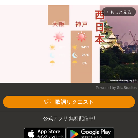
もっと見る
arrow_forward_ios
Powered by 
GliaStudios
Mute
歌詞リクエスト
公式アプリ 無料配信中!