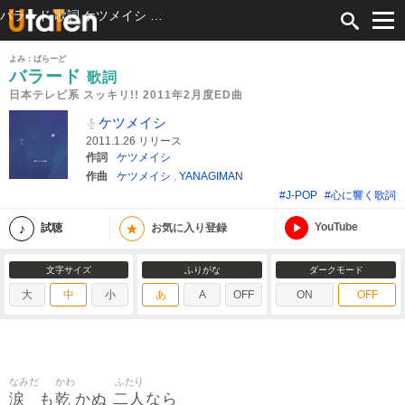
バラード 歌詞 ケツメイシ 日本テレビ系 スッキリ!! 2011年2月度ED曲 ふりがな付
よみ：ばらーど
バラード
歌詞
日本テレビ系 スッキリ!! 2011年2月度ED曲
ケツメイシ
2011.1.26 リリース
作詞
ケツメイシ
作曲
ケツメイシ
,
YANAGIMAN
#J-POP
#心に響く歌詞
YouTube
★
試聴
お気に入り登録
文字サイズ
ふりがな
ダークモード
大
中
小
あ
A
OFF
ON
OFF
なみだ
かわ
ふたり
涙
乾
二人
も
かぬ
なら