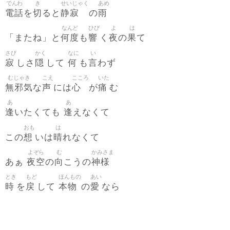
でんわ
き
せいじゃく
あめ
電話
切
静寂
雨
を
ると
の
なんど
ひび
よ
は
何度
響
夜
果
「またね」と
も
く
の
て
さび
かく
なに
い
寂
隠
何
言
しさ
して
も
わず
むじゃき
こえ
こころ
いた
無邪気
声
心
痛
な
には
が
む
あ
あ
逢
逢
いたくても
えなくて
おも
は
想
晴
この
いは
れなくて
よぞら
む
かみさま
夜空
向
神様
あぁ
の
こうの
とき
もど
ほんもの
あい
時
戻
本物
愛
を
して
の
なら