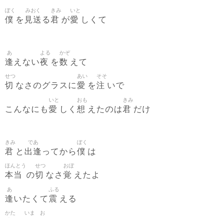
ぼく
みおく
きみ
いと
僕
見送
君
愛
を
る
が
しくて
あ
よる
かぞ
逢
夜
数
えない
を
えて
せつ
あい
そそ
切
愛
注
なさのグラスに
を
いで
いと
おも
きみ
愛
想
君
こんなにも
しく
えたのは
だけ
きみ
であ
ぼく
君
出逢
僕
と
ってから
は
ほんとう
せつ
おぼ
本当
切
覚
の
なさ
えたよ
あ
ふる
逢
震
いたくて
える
かた
いま
お