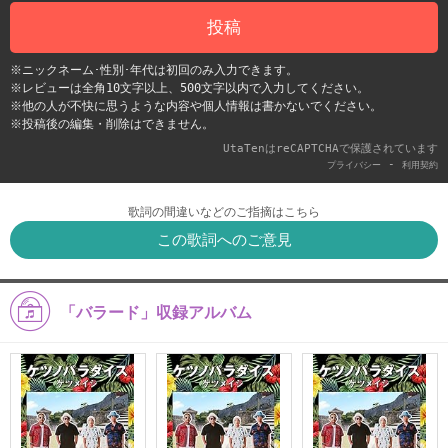
投稿
※ニックネーム･性別･年代は初回のみ入力できます。
※レビューは全角10文字以上、500文字以内で入力してください。
※他の人が不快に思うような内容や個人情報は書かないでください。
※投稿後の編集・削除はできません。
UtaTenはreCAPTCHAで保護されています
-
プライバシー
利用契約
歌詞の間違いなどのご指摘はこちら
この歌詞へのご意見
「バラード」収録アルバム