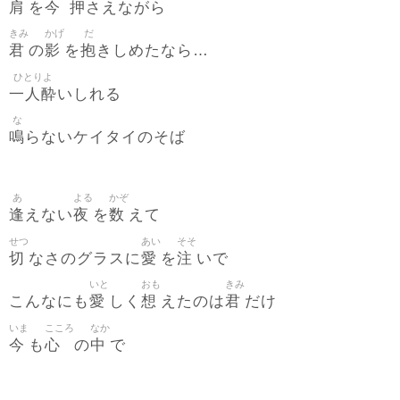
肩
今
押
を
さえながら
きみ
かげ
だ
君
影
抱
の
を
きしめたなら…
ひとりよ
一人酔
いしれる
な
鳴
らないケイタイのそば
あ
よる
かぞ
逢
夜
数
えない
を
えて
せつ
あい
そそ
切
愛
注
なさのグラスに
を
いで
いと
おも
きみ
愛
想
君
こんなにも
しく
えたのは
だけ
いま
こころ
なか
今
心
中
も
の
で