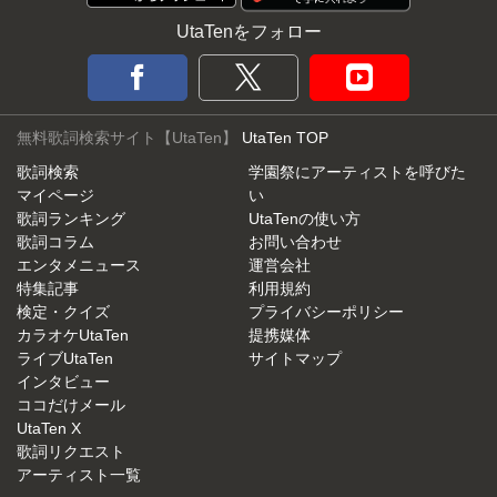
UtaTenをフォロー
無料歌詞検索サイト【UtaTen】
UtaTen TOP
歌詞検索
学園祭にアーティストを呼びた
マイページ
い
歌詞ランキング
UtaTenの使い方
歌詞コラム
お問い合わせ
エンタメニュース
運営会社
特集記事
利用規約
検定・クイズ
プライバシーポリシー
カラオケUtaTen
提携媒体
ライブUtaTen
サイトマップ
インタビュー
ココだけメール
UtaTen X
歌詞リクエスト
アーティスト一覧