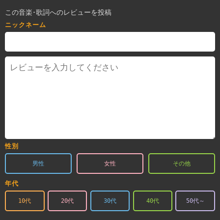
この音楽･歌詞へのレビューを投稿
ニックネーム
性別
男性
女性
その他
年代
10代
20代
30代
40代
50代～