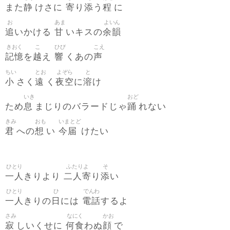
静
寄
添
程
また
けさに
り
う
に
お
あま
よいん
追
甘
余韻
いかける
いキスの
きおく
こ
ひび
こえ
記憶
越
響
声
を
え
くあの
ちい
とお
よぞら
と
小
遠
夜空
溶
さく
く
に
け
いき
おど
息
踊
ため
まじりのバラードじゃ
れない
きみ
おも
いまとど
君
想
今届
への
い
けたい
ひとり
ふたりよ
そ
一人
二人寄
添
きりより
り
い
ひとり
ひ
でんわ
一人
日
電話
きりの
には
するよ
さみ
なにく
かお
寂
何食
顔
しいくせに
わぬ
で