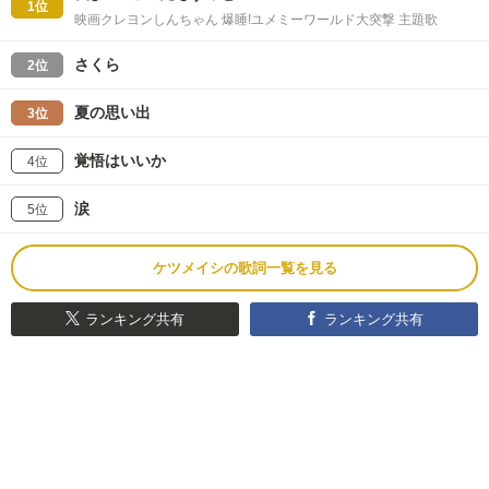
1位
映画クレヨンしんちゃん 爆睡!ユメミーワールド大突撃 主題歌
さくら
2位
夏の思い出
3位
覚悟はいいか
4位
涙
5位
ケツメイシの歌詞一覧を見る
ランキング共有
ランキング共有