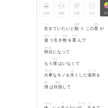
結
友情
感動
恋愛
元気
い
ねが
ほし
生
願
星
きていたいと
う この
が
ちが
い
もの
えら
違
生
物
選
う
き
を
んで
あした
明日
になって
ぼく
僕
もう
はいなくて
だいじ
な
ところ
大事
失
場所
なモノを
くした
を
ぼく
めざ
僕
目指
は
して
からだ
た
くらい
い
体
足
位
生
じゃ
りない
きて