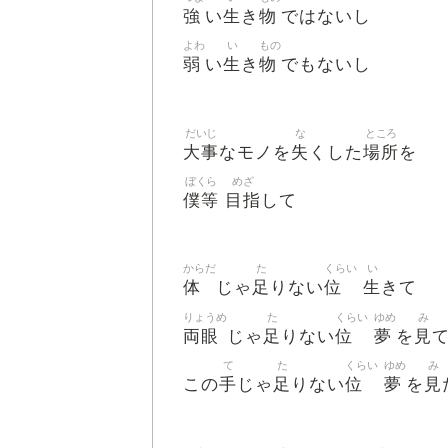
強
生
物
い
き
ではないし
よわ
い
もの
弱
生
物
い
き
でもないし
だいじ
な
ところ
大事
失
場所
なモノを
くした
を
ぼくら
めざ
僕等
目指
して
からだ
た
くらい
い
体
足
位
生
じゃ
りない
きて
りょうめ
た
くらい
ゆめ
み
両眼
足
位
夢
見
じゃ
りない
を
て
た
くらい
ゆめ
み
手
足
位
夢
見
この
じゃ
りない
を