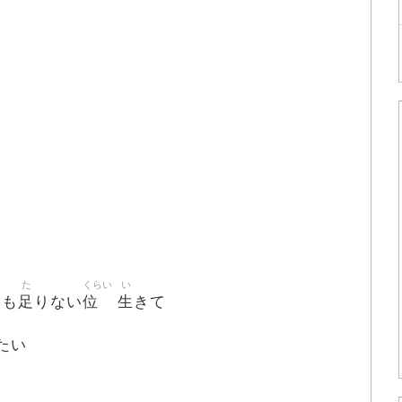
た
くらい
い
足
位
生
ても
りない
きて
たい