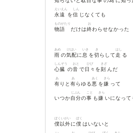
知
駄目
事
為
知
らないと
な
の
に
っ
えいえん
しん
永遠
信
を
じなくても
ものがたり
お
物語
終
だけは
わらせなかった
あめ
けはい
いき
き
はし
雨
気配
息
切
走
の
に
を
らして
る
しんぞう
おと
ひび
きざ
心臓
音
日々
刻
の
で
を
んだ
あ
あ
あく
きら
有
有
悪
嫌
りと
らゆる
を
って
じぶん
こと
きら
自分
事
嫌
いつか
の
も
いになって
ぼくいがい
ぼく
僕以外
僕
に
はいないと
い
お
ひび
ぼく
きら