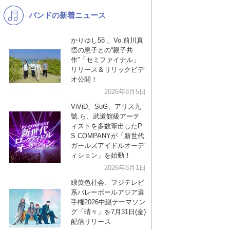
バンドの新着ニュース
K-POP
演歌・歌謡
バンド
洋楽
かりゆし58 、Vo.前川真
悟の息子との“親子共
VTuber
ディズニー
作”「セミファイナル」
リリース＆リリックビデ
オ公開！
2026年8月5日
ViViD、SuG、アリス九
號.ら、武道館級アーテ
ィストを多数輩出したP
S COMPANYが「新世代
ガールズアイドルオーデ
ィション」を始動！
2026年8月1日
緑黄色社会、フジテレビ
系バレーボールアジア選
手権2026中継テーマソン
グ「晴々」を7月31日(金)
配信リリース