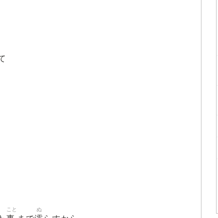
て
こと
ぬ