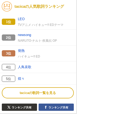
tacicaの人気歌詞ランキング
LEO
1位
TVアニメ ハイキュー!! EDテーマ
newsong
2位
NARUTO-ナルト-疾風伝 OP
発熱
3位
ハイキュー!! ED
人鳥哀歌
4位
煌々
5位
tacicaの歌詞一覧を見る
ランキング共有
ランキング共有