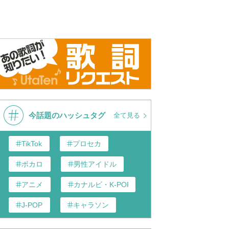
今話題のハッシュタグ
全て見る
TikTok
プロセカ
ボカロ
男性アイドル
アニメ
カナルビ・K-POP和訳
J-POP
キャラソン
あんスタ
歌い手