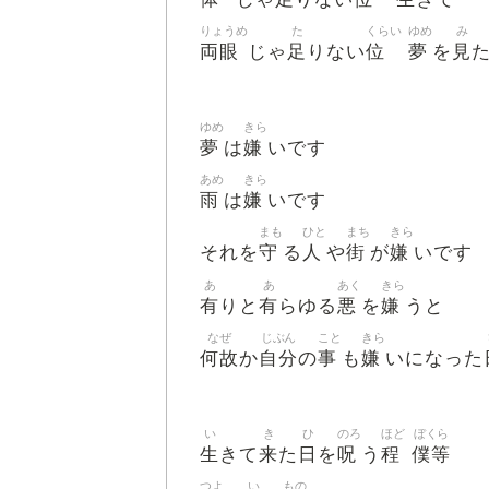
りょうめ
た
くらい
ゆめ
み
両眼
足
位
夢
見
じゃ
りない
を
ゆめ
きら
夢
嫌
は
いです
あめ
きら
雨
嫌
は
いです
まも
ひと
まち
きら
守
人
街
嫌
それを
る
や
が
いです
あ
あ
あく
きら
有
有
悪
嫌
りと
らゆる
を
うと
なぜ
じぶん
こと
きら
何故
自分
事
嫌
か
の
も
いになった
い
き
ひ
のろ
ほど
ぼくら
生
来
日
呪
程
僕等
きて
た
を
う
つよ
い
もの