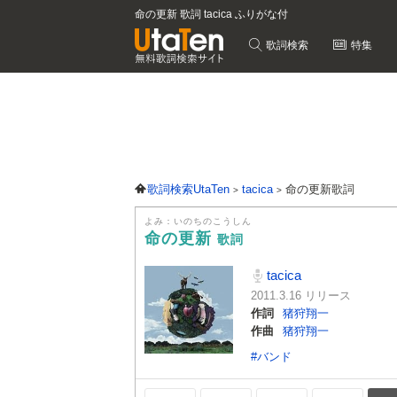
命の更新 歌詞 tacica ふりがな付
歌詞検索
特集
歌詞検索UtaTen
tacica
命の更新歌詞
よみ：いのちのこうしん
命の更新
歌詞
tacica
2011.3.16 リリース
作詞
猪狩翔一
作曲
猪狩翔一
#バンド