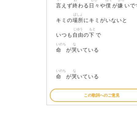
言
終
日々
僕
嫌
えず
わる
や
が
いで
ばしょ
場所
キミの
にキミがいないと
じゆう
もと
自由
下
いつも
の
で
いのち
な
命
哭
が
いている
いのち
な
命
哭
が
いている
この歌詞へのご意見