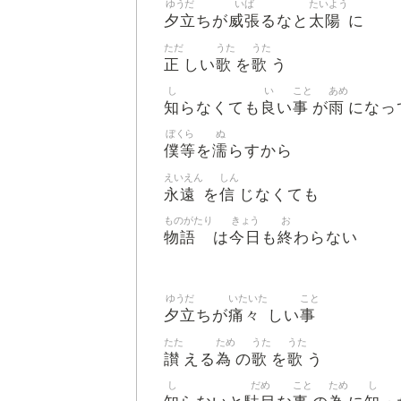
ゆうだ
いば
たいよう
夕立
威張
太陽
ちが
るなと
に
ただ
うた
うた
正
歌
歌
しい
を
う
し
い
こと
あめ
知
良
事
雨
らなくても
い
が
になっ
ぼくら
ぬ
僕等
濡
を
らすから
えいえん
しん
永遠
信
を
じなくても
ものがたり
きょう
お
物語
今日
終
は
も
わらない
ゆうだ
いたいた
こと
夕立
痛々
事
ちが
しい
たた
ため
うた
うた
讃
為
歌
歌
える
の
を
う
し
だめ
こと
ため
し