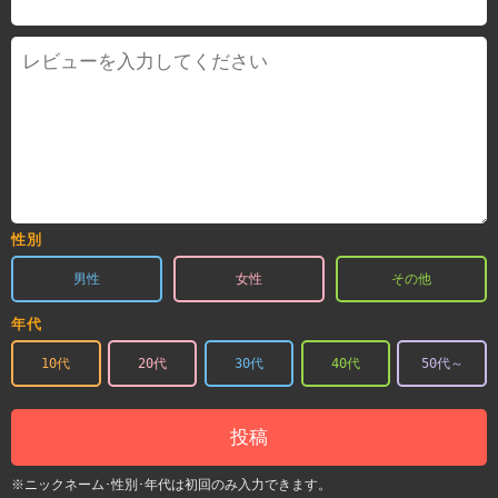
性別
男性
女性
その他
年代
10代
20代
30代
40代
50代～
投稿
※ニックネーム･性別･年代は初回のみ入力できます。