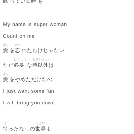
眠
時
っている
も
My name is super woman
Count on me
あい
わす
愛
忘
を
れたわけじゃない
ひつよう
ときいがい
必要
時以外
ただ
な
は
あい
愛
をやめただけなの
I just want some fun
I will bring you down
ま
せかい
待
世界
ったなしの
よ