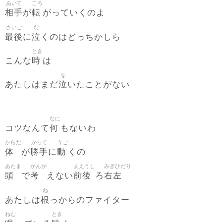
あいて
ころ
相手
転
が
がっていくのよ
さいご
な
最後
泣
に
くのはどっちかしら
とき
時
こんな
は
な
泣
あたしはまだ
いたことがない
なに
何
コツなんて
もないわ
からだ
かって
うご
体
勝手
動
が
に
くの
あたま
かんが
まえうし
みぎひだり
頭
考
前後
右左
で
えない
ろ
ね
根
あたしは
っからのファイター
ねむ
とき