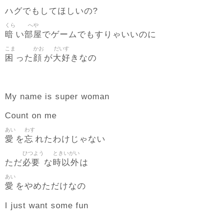
ハグでもしてほしいの?
くら
へや
暗
部屋
い
でゲームでもすりゃいいのに
こま
かお
だいす
困
顔
大好
った
が
きなの
My name is super woman
Count on me
あい
わす
愛
忘
を
れたわけじゃない
ひつよう
ときいがい
必要
時以外
ただ
な
は
あい
愛
をやめただけなの
I just want some fun