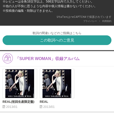
※レビューは全角10文字以上、500文字以内で入力してください。
※他の人が不快に思うような内容や個人情報は書かないでください。
※投稿後の編集・削除はできません。
UtaTenはreCAPTCHAで保護されています
-
プライバシー
利用契約
歌詞の間違いなどのご指摘はこちら
この歌詞へのご意見
「SUPER WOMAN」収録アルバム
REAL(初回生産限定盤)
REAL
2013/01
2013/01