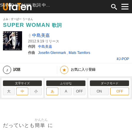
SUPER WOMAN 歌詞 中島美嘉 ふりがな付
よみ：すーぱー うーまん
SUPER WOMAN
歌詞
中島美嘉
2012.9.19 リリース
作詞
中島美嘉
作曲
Josefin Glenmark
,
Mats Tarnfors
#J-POP
★
試聴
お気に入り登録
文字サイズ
ふりがな
ダークモード
大
中
小
あ
A
OFF
ON
OFF
かんたん
簡単
だっていとも
に