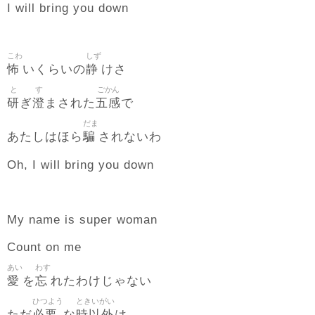
I will bring you down
こわ
しず
怖
静
いくらいの
けさ
と
す
ごかん
研
澄
五感
ぎ
まされた
で
だま
騙
あたしはほら
されないわ
Oh, I will bring you down
My name is super woman
Count on me
あい
わす
愛
忘
を
れたわけじゃない
ひつよう
ときいがい
必要
時以外
ただ
な
は