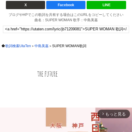
X
Facebook
LINE
ブログやHPでこの歌詞を共有する場合はこのURLをコピーしてください
曲名：SUPER WOMAN 歌手：中島美嘉
歌詞検索UtaTen
中島美嘉
SUPER WOMAN歌詞
もっと見る
arrow_forward_ios