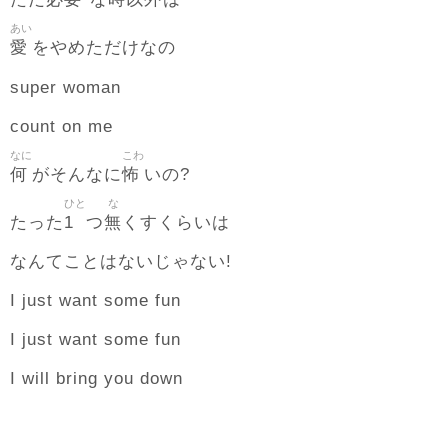
あい
愛
をやめただけなの
super woman
count on me
なに
こわ
何
怖
がそんなに
いの?
ひと
な
1
無
たった
つ
くすくらいは
なんてことはないじゃない!
I just want some fun
I just want some fun
I will bring you down