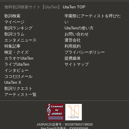
無料歌詞検索サイト【UtaTen】
UtaTen TOP
歌詞検索
学園祭にアーティストを呼びた
マイページ
い
歌詞ランキング
UtaTenの使い方
歌詞コラム
お問い合わせ
エンタメニュース
運営会社
特集記事
利用規約
検定・クイズ
プライバシーポリシー
カラオケUtaTen
提携媒体
ライブUtaTen
サイトマップ
インタビュー
ココだけメール
UtaTen X
歌詞リクエスト
アーティスト一覧
JASRAC許諾番号：9015879001Y38026
NexTone許諾番号：ID000000049