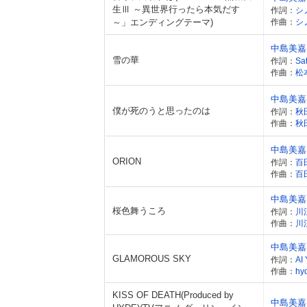
生Ⅲ ～異世界行ったら本気だす
作詞：
シ
～」エンディングテーマ)
作曲：
シ
中島美嘉
雪の華
作詞：
Sa
作曲：
松
中島美嘉
僕が死のうと思ったのは
作詞：
秋
作曲：
秋
中島美嘉
ORION
作詞：
百
作曲：
百
中島美嘉
桜色舞うころ
作詞：
川
作曲：
川
中島美嘉
GLAMOROUS SKY
作詞：
AI
作曲：
hy
KISS OF DEATH(Produced by
中島美嘉