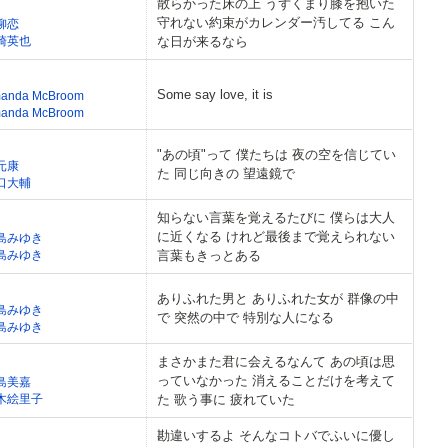
散らかった床の上 うずくまり膝を抱いた
守れない約束がカレンダー汚してる こん
柳恋
崎英也
な日が来るなら
Some say love, it is
anda McBroom
anda McBroom
"あの頃"って 僕たちは 夜の空を信じてい
元康
た 同じ向きの 望遠鏡で
口大輔
知らない言葉を覚えるたびに 僕らは大人
に近くなる けれど最後まで覚えられない
島みゆき
島みゆき
言葉もきっとある
ありふれた男と ありふれた女が 群像の中
島みゆき
で 突然の中で 特別な人になる
島みゆき
まさかまた君に会えるなんて あの頃は思
っていなかった 消えることだけを考えて
島美嘉
木絵里子
た 歌う事に 疲れていた
勘違いするよ そんなコトバでふいに優し