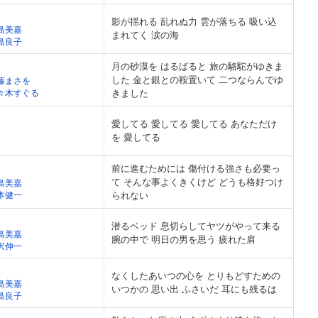
影が揺れる 乱れぬ力 雲が落ちる 吸い込
島美嘉
まれてく 涙の海
島良子
月の砂漠を はるばると 旅の駱駝がゆきま
した 金と銀との鞍置いて 二つならんでゆ
藤まさを
々木すぐる
きました
愛してる 愛してる 愛してる あなただけ
を 愛してる
前に進むためには 傷付ける強さも必要っ
て そんな事よくきくけど どうも格好つけ
島美嘉
本健一
られない
潜るベッド 息切らしてヤツがやって来る
島美嘉
腕の中で 明日の男を思う 疲れた肩
沢伸一
なくしたあいつの心を とりもどすための
島美嘉
いつかの 思い出 ふさいだ 耳にも残るは
島良子