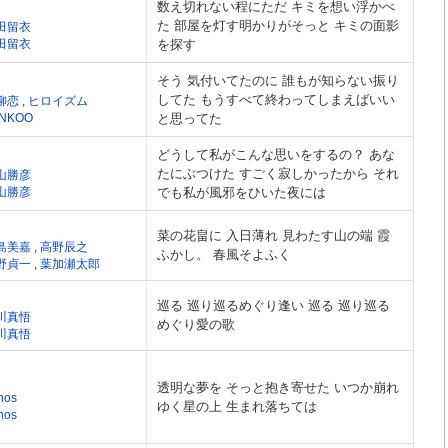
数え切れない程にただ キミを想い浮かべ
た 部屋を灯す明かりがそっと キミの面影
田留衣
田留衣
を探す
そう 気付いてたのに 誰もが知らない振り
してた もうすべて終わってしまえばいい
柳恋
,
ヒロイズム
NKOO
と思ってた
どうして私がこんな思いをするの？ あな
たにぶつけた すごく寂しかったから それ
山勝彦
山勝彦
でも私が風邪をひいた夜には
菜の花畠に 入日薄れ 見わたす山の端 霞
島美嘉
,
高野辰之
ふかし。 春風そよふく
野貞一
,
葉加瀬太郎
巡る 巡り巡るめぐり逢い 巡る 巡り巡る
川真悟
めぐり愛の歌
川真悟
透明な夢を そっと抱き寄せた いつか崩れ
nos
ゆく星の上 生まれ落ちては
nos