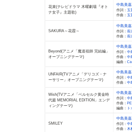
中島美嘉
花束(テレビドラマ 木曜劇場『オト
作詞：
玉
ナ女子』主題歌)
作曲：
玉
中島美嘉
SAKURA～花霞～
作詞：
長
作曲：
長
中島美嘉
Beyond(アニメ「魔道祖師 完結編」
作詞：
中
オープニングテーマ)
作曲：
中
編曲：
Car
中島美嘉
UNFAIR(TVアニメ「デリコズ・ナ
作詞：
中
ーサリー」オープニングテーマ)
作曲：
中
中島美嘉
Wish(TVアニメ「ベルセルク黄金時
作詞：
中
代篇 MEMORIAL EDITION」エンデ
作曲：
PE
ィングテーマ)
編曲：
ト
中島美嘉
SMILEY
作詞：
中
作曲：
木