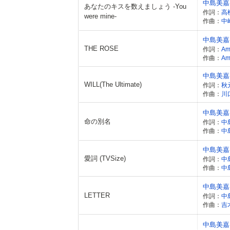
中島美嘉
あなたのキスを数えましょう -You
作詞：
高
were mine-
作曲：
中
中島美嘉
THE ROSE
作詞：
Am
作曲：
Am
中島美嘉
WILL(The Ultimate)
作詞：
秋
作曲：
川
中島美嘉
命の別名
作詞：
中
作曲：
中
中島美嘉
愛詞 (TVSize)
作詞：
中
作曲：
中
中島美嘉
LETTER
作詞：
中
作曲：
吉
中島美嘉