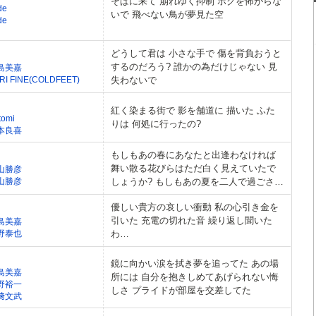
そばに来て 崩れゆく抑制 ボクを怖がらな
de
いで 飛べない鳥が夢見た空
de
どうして君は 小さな手で 傷を背負おうと
するのだろう? 誰かの為だけじゃない 見
島美嘉
RI FINE(COLDFEET)
失わないで
紅く染まる街で 影を舗道に 描いた ふた
tomi
りは 何処に行ったの?
本良喜
もしもあの春にあなたと出逢わなければ
舞い散る花びらはただ白く見えていたで
山勝彦
山勝彦
しょうか? もしもあの夏を二人で過ごさな
ければ 花火の輝きも残らずに消えていた
優しい貴方の哀しい衝動 私の心引き金を
でしょうか?
引いた 充電の切れた音 繰り返し聞いた
島美嘉
野泰也
わ…
鏡に向かい涙を拭き夢を追ってた あの場
島美嘉
所には 自分を抱きしめてあげられない悔
野裕一
しさ プライドが部屋を交差してた
﨑文武