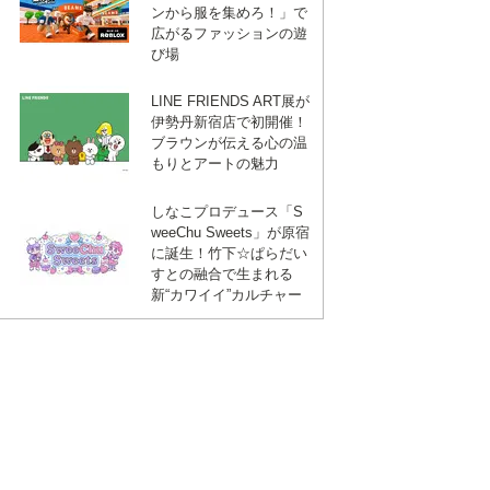
ンから服を集めろ！」で
広がるファッションの遊
び場
LINE FRIENDS ART展が
伊勢丹新宿店で初開催！
ブラウンが伝える心の温
もりとアートの魅力
しなこプロデュース「S
weeChu Sweets」が原宿
に誕生！竹下☆ぱらだい
すとの融合で生まれる
新“カワイイ”カルチャー