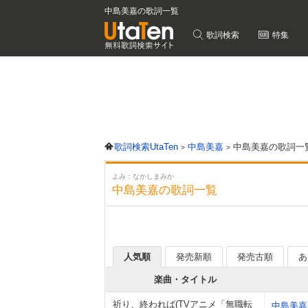
中島美嘉の歌詞一覧
歌詞検索
特集
歌詞検索UtaTen
中島美嘉
中島美嘉の歌詞一
よみ：なかしまみか
中島美嘉の歌詞一覧
人気順
発売新順
発売古順
あ
楽曲・タイトル
祈り、終われば(TVアニメ「無職転
中島美嘉