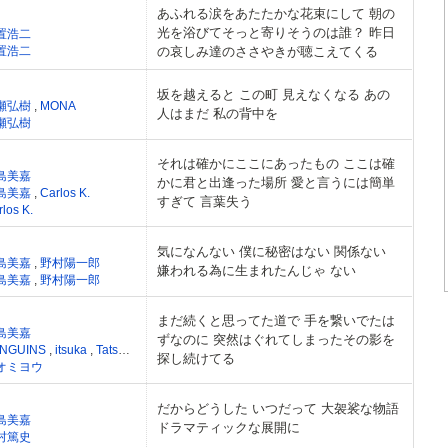
あふれる涙をあたたかな花束にして 朝の
光を浴びてそっと寄りそうのは誰？ 昨日
置浩二
置浩二
の哀しみ達のささやきが聴こえてくる
坂を越えると この町 見えなくなる あの
瀬弘樹
,
MONA
人はまだ 私の背中を
瀬弘樹
それは確かにここにあったもの ここは確
島美嘉
かに君と出逢った場所 愛と言うには簡単
島美嘉
,
Carlos K.
すぎて 言葉失う
los K.
気になんない 僕に秘密はない 関係ない
島美嘉
,
野村陽一郎
嫌われる為に生まれたんじゃ ない
島美嘉
,
野村陽一郎
まだ続くと思ってた道で 手を繋いでたは
島美嘉
ずなのに 突然はぐれてしまったその影を
NGUINS
,
itsuka
,
Tatsumi Goda
,
Gakushi Ogi
,
MiRai
,
Ryo Ito
探し続けてる
オミヨウ
だからどうした いつだって 大袈裟な物語
島美嘉
ドラマティックな展開に
村篤史