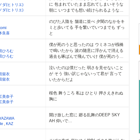
に 包まれていたまま忘れてしまいそうな
ノダ(ヒトリエ)
ノダ(ヒトリエ)
朝に いつまでも想い続けられるような
日々を捧ぐ 言葉でも心でも流れる赤い血
のびた人陰を 舗道に並べ 夕闇のなかをキ
も全部
ミと歩いてる 手を繋いでいつまでも ずっ
tomi
本良喜
と
僕が死のうと思ったのは ウミネコが桟橋
で鳴いたから 波の随意に浮かんで消える
田ひろむ
田ひろむ
過去も啄ばんで飛んでいけ 僕が死のうと
思ったのは
泣いたのは僕だった 弱さを見せないこと
が そう 強い訳じゃないって君が 言って
田留衣
田留衣
いたからだよ
桜色 舞うころ 私は ひとり 押さえきれぬ
江美奈子
胸に
江美奈子
開け放した窓に 廻る乱舞のDEEP SKY
 YAZAWA
AH 仰いで…
de
,
KAZ