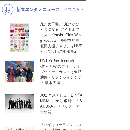
新着エンタメニュース
K-POP
演歌・歌謡
全て見る
バンド
洋楽
九州女子翼、"九州がひ
とつになる"アイドルフ
VTuber
ディズニー
ェス「Kyushu Girls Win
g Festival」を熊本地震
復興支援チャリティLIVE
として8/16に開催決定
UNiFY(Rap Team)通
称“らぷち”のフリーライ
ブツアー、ラストは9/17
池袋・サンシャインシテ
ィ 噴水広場！
JO1 全米デビューEP『A
NIMAL』から 収録曲「S
AKURA」リリックビデ
オ公開！
『ハイキュー!! オンザコ