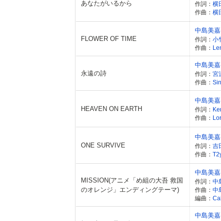
あなたがいるから
作詞：
横
作曲：
横
中島美嘉
FLOWER OF TIME
作詞：
小
作曲：
Le
中島美嘉
永遠の詩
作詞：
宮
作曲：
Si
中島美嘉
HEAVEN ON EARTH
作詞：
Ke
作曲：
Lor
中島美嘉
ONE SURVIVE
作詞：
吉
作曲：
T2
中島美嘉
MISSION(アニメ「め組の大吾 救国
作詞：
中
のオレンジ」エンディングテーマ)
作曲：
中
編曲：
Cal
中島美嘉