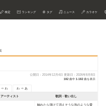
検定
ランキング
タグ
ニュース
カラオケ
覧
公開日：2014年12月4日 更新日：2026年8月8日
182
曲中
1-182
曲を表示
 ⇒ わ
わ ⇒ あ
アーティスト
歌詞・歌い出し
触れたら弾けて消えそうな泡のような愛