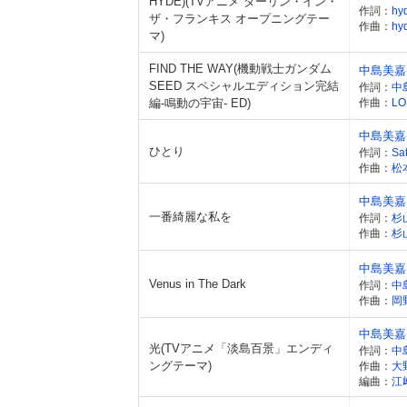
HYDE)(TVアニメ ダーリン・イン・
作詞：
hy
ザ・フランキス オープニングテー
作曲：
hy
マ)
FIND THE WAY(機動戦士ガンダム
中島美嘉
SEED スペシャルエディション完結
作詞：
中
編-鳴動の宇宙- ED)
作曲：
LO
中島美嘉
ひとり
作詞：
Sa
作曲：
松
中島美嘉
一番綺麗な私を
作詞：
杉
作曲：
杉
中島美嘉
Venus in The Dark
作詞：
中
作曲：
岡
中島美嘉
光(TVアニメ「淡島百景」エンディ
作詞：
中
ングテーマ)
作曲：
大
編曲：
江