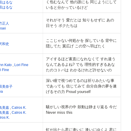
く包むなんて 他の誰にも 同じようにして
田はるな
田はるな
いると分かっているけど
それがそう 愛だとは 知りもせずに あの
竹正人
日そう ボクたちは
nsei
ここじゃない何処かを 探している 背中に
沢和史
隠してた 翼広げ この空へ羽ばたく
n
アイするほど素直になれなくて すれ違う
なんてあるよね? でも 理性的すぎるあな
nn Kato
,
Lori Fine
i Fine
たのコトバは わかるけれど許せないの
深い瞳で視つめてるのは祈りみたいな事
であっても 信じてみて 自分自身の夢を遂
田美奈子
ya
げるその力 Proud yourself
騒がしい視界の中 鼓動は静まり返る 今だ
島美嘉
,
Calros K.
Never miss this
島美嘉
,
Calros K.
ros K.
虹が出たら君に逢いに 逢いにゆくよ 君に