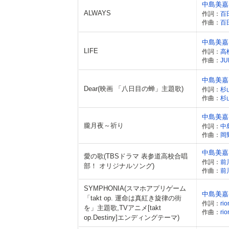
中島美嘉
ALWAYS
作詞：
百
作曲：
百
中島美嘉
LIFE
作詞：
高
作曲：
JU
中島美嘉
Dear(映画 「八日目の蝉」主題歌)
作詞：
杉
作曲：
杉
中島美嘉
朧月夜～祈り
作詞：
中
作曲：
岡
中島美嘉
愛の歌(TBSドラマ 表参道高校合唱
作詞：
前
部！ オリジナルソング)
作曲：
前
SYMPHONIA(スマホアプリゲーム
中島美嘉
「takt op. 運命は真紅き旋律の街
作詞：
rio
を」主題歌,TVアニメ[takt
作曲：
rio
op.Destiny]エンディングテーマ)