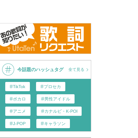
今話題のハッシュタグ
全て見る
TikTok
プロセカ
ボカロ
男性アイドル
アニメ
カナルビ・K-POP和訳
J-POP
キャラソン
あんスタ
歌い手