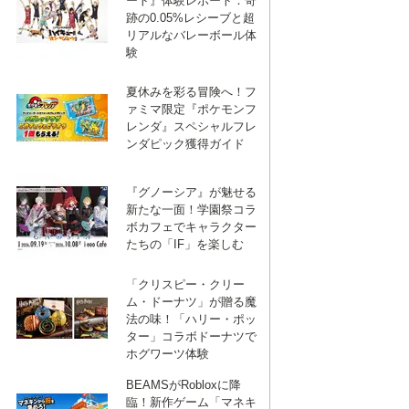
ート』体験レポート：奇
跡の0.05%レシーブと超
リアルなバレーボール体
験
夏休みを彩る冒険へ！フ
ァミマ限定『ポケモンフ
レンダ』スペシャルフレ
ンダピック獲得ガイド
『グノーシア』が魅せる
新たな一面！学園祭コラ
ボカフェでキャラクター
たちの「IF」を楽しむ
「クリスピー・クリー
ム・ドーナツ」が贈る魔
法の味！「ハリー・ポッ
ター」コラボドーナツで
ホグワーツ体験
BEAMSがRobloxに降
臨！新作ゲーム「マネキ