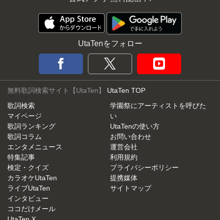
UtaTenをフォロー
無料歌詞検索サイト【UtaTen】
UtaTen TOP
歌詞検索
学園祭にアーティストを呼びた
マイページ
い
歌詞ランキング
UtaTenの使い方
歌詞コラム
お問い合わせ
エンタメニュース
運営会社
特集記事
利用規約
検定・クイズ
プライバシーポリシー
カラオケUtaTen
提携媒体
ライブUtaTen
サイトマップ
インタビュー
ココだけメール
UtaTen X