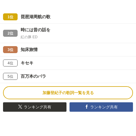
琵琶湖周航の歌
1位
時には昔の話を
2位
紅の豚 ED
知床旅情
3位
キセキ
4位
百万本のバラ
5位
加藤登紀子の歌詞一覧を見る
ランキング共有
ランキング共有