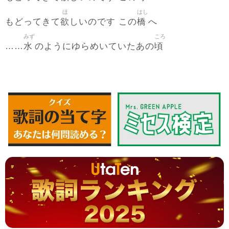
ほ
はし
欲
橋
もどってきて
しいのです この
へ
みず
ころ
水
頃
……
のようにゆらめいていたあの