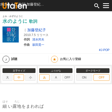
水のように 歌詞 加藤登紀子 ふりがな付
よみ：みずのように
水のように
歌詞
加藤登紀子
2010.7.5 リリース
作詞
清水邦夫
作曲
坂田晃一
#J-POP
★
試聴
お気に入り登録
文字サイズ
ふりがな
ダークモード
大
中
小
あ
A
OFF
ON
OFF
ほそ
ろじ
細
露地
い
をまわれば