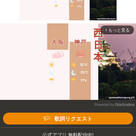
もっと見る
arrow_forward_ios
Mute
Powered by 
GliaStudios
Mute
歌詞リクエスト
公式アプリ 無料配信中!