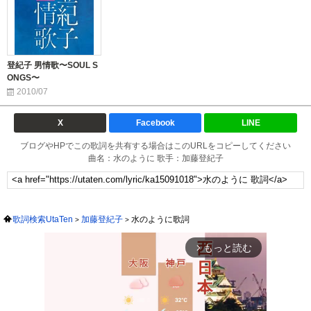
登紀子 男情歌〜SOUL S
ONGS〜
2010/07
X
Facebook
LINE
ブログやHPでこの歌詞を共有する場合はこのURLをコピーしてください
曲名：水のように 歌手：加藤登紀子
歌詞検索UtaTen
加藤登紀子
水のように歌詞
もっと読む
arrow_forward_ios