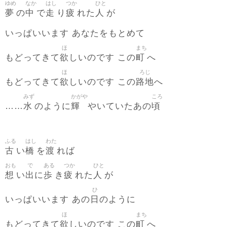
ゆめ
なか
はし
つか
ひと
夢
中
走
疲
人
の
で
り
れた
が
いっぱいいます あなたをもとめて
ほ
まち
欲
町
もどってきて
しいのです この
へ
ほ
ろじ
欲
路地
もどってきて
しいのです この
へ
みず
かがや
ころ
水
輝
頃
……
のように
やいていたあの
ふる
はし
わた
古
橋
渡
い
を
れば
おも
で
ある
つか
ひと
想
出
歩
疲
人
い
に
き
れた
が
ひ
日
いっぱいいます あの
のように
ほ
まち
欲
町
もどってきて
しいのです この
へ