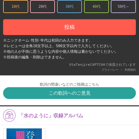
10代
20代
30代
40代
50代～
投稿
※ニックネーム･性別･年代は初回のみ入力できます。
※レビューは全角10文字以上、500文字以内で入力してください。
※他の人が不快に思うような内容や個人情報は書かないでください。
※投稿後の編集・削除はできません。
UtaTenはreCAPTCHAで保護されています
-
プライバシー
利用契約
歌詞の間違いなどのご指摘はこちら
この歌詞へのご意見
「水のように」収録アルバム