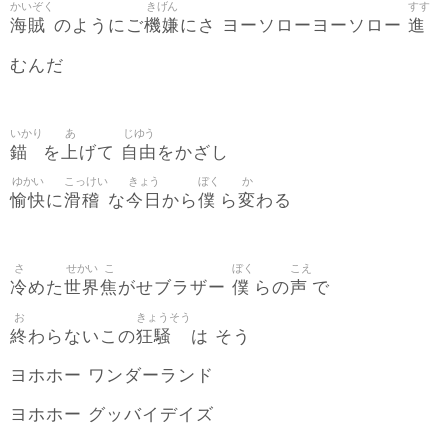
かいぞく
きげん
すす
海賊
機嫌
進
のようにご
にさ ヨーソローヨーソロー
むんだ
いかり
あ
じゆう
錨
上
自由
を
げて
をかざし
ゆかい
こっけい
きょう
ぼく
か
愉快
滑稽
今日
僕
変
に
な
から
ら
わる
さ
せかい
こ
ぼく
こえ
冷
世界
焦
僕
声
めた
がせブラザー
らの
で
お
きょうそう
終
狂騒
わらないこの
は そう
ヨホホー ワンダーランド
ヨホホー グッバイデイズ