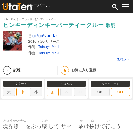
ヒンキーディンキーパーティークルー 歌詞 go!go!vanillas ふりがな付
よみ：ひんきーでぃんきーぱーてぃーくるー
ヒンキーディンキーパーティークルー
歌詞
go!go!vanillas
2016.7.20 リリース
作詞
Tatsuya Maki
作曲
Tatsuya Maki
#バンド
★
試聴
お気に入り登録
文字サイズ
ふりがな
ダークモード
大
中
小
あ
A
OFF
ON
OFF
きょうかいせん
こわ
か
ぬ
い
境界線
壊
駆
抜
行
をぶっ
して サマー
け
けて
こう