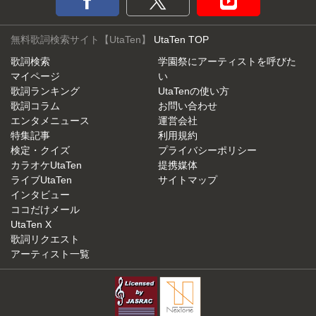
無料歌詞検索サイト【UtaTen】
UtaTen TOP
歌詞検索
学園祭にアーティストを呼びた
マイページ
い
歌詞ランキング
UtaTenの使い方
歌詞コラム
お問い合わせ
エンタメニュース
運営会社
特集記事
利用規約
検定・クイズ
プライバシーポリシー
カラオケUtaTen
提携媒体
ライブUtaTen
サイトマップ
インタビュー
ココだけメール
UtaTen X
歌詞リクエスト
アーティスト一覧