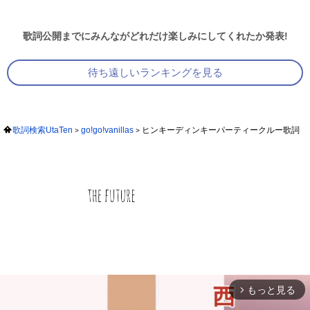
歌詞公開までにみんながどれだけ楽しみにしてくれたか発表!
待ち遠しいランキングを見る
歌詞検索UtaTen
go!go!vanillas
ヒンキーディンキーパーティークルー歌詞
もっと見る
arrow_forward_ios