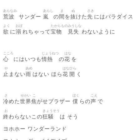
あらなみ
あらし
ま
ぬ
さき
荒波
嵐
間
抜
先
サンダー
の
を
けた
にはパラダイス
よく
おぼ
たからもの
みうしな
欲
溺
宝物
見失
に
れちゃって
わないように
こころ
じょうねつ
はな
心
情熱
花
にはいつも
の
を
や
あめ
はな
ひら
止
雨
花
開
まない
はない ほら
く
さ
せかい
こ
ぼく
こえ
冷
世界
焦
僕
声
めた
がせブラザー
らの
で
お
きょうそう
終
狂騒
わらないこの
は そう
ヨホホー ワンダーランド