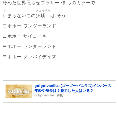
冷
世界
照
僕
めた
らせブラザー
らのカラーで
と
きょうそう
止
狂騒
まらないこの
は そう
ヨホホー ワンダーランド
ヨホホー サイコーさ
ヨホホー ワンダーランド
ヨホホー グッバイデイズ
go!go!vanillas(ゴーゴーバニラズ)メンバーの
年齢や身長は？脱退した人はいる？
go!go!vanillas
特集