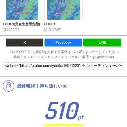
FOOLs(完全生産限定盤)
FOOLs
2017/07
2017/07
X
Facebook
LINE
ブログやHPでこの歌詞を共有する場合はこのURLをコピーしてください
曲名：ヒンキーディンキーパーティークルー 歌手：go!go!vanillas
最終獲得！待ち遠しいpt
510
pt