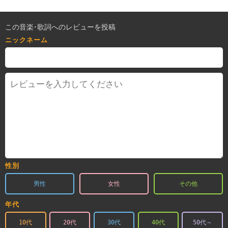
この音楽･歌詞へのレビューを投稿
ニックネーム
性別
男性
女性
その他
年代
10代
20代
30代
40代
50代～