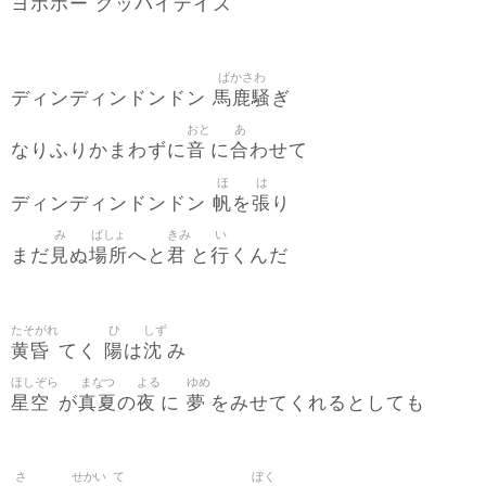
ヨホホー グッバイデイズ
ばかさわ
馬鹿騒
ディンディンドンドン
ぎ
おと
あ
音
合
なりふりかまわずに
に
わせて
ほ
は
帆
張
ディンディンドンドン
を
り
み
ばしょ
きみ
い
見
場所
君
行
まだ
ぬ
へと
と
くんだ
たそがれ
ひ
しず
黄昏
陽
沈
てく
は
み
ほしぞら
まなつ
よる
ゆめ
星空
真夏
夜
夢
が
の
に
をみせてくれるとしても
さ
せかい
て
ぼく