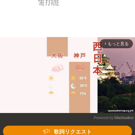
もっと見る
arrow_forward_ios
Powered by 
GliaStudios
Mute
歌詞リクエスト