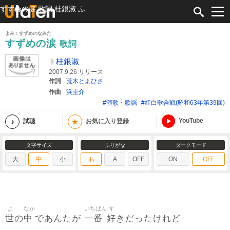
すずめの涙 歌詞 桂銀淑 ふりがな付
よみ：すずめのなみだ
すずめの涙
歌詞
桂銀淑
2007.9.26 リリース
作詞
荒木とよひさ
作曲
浜圭介
#演歌・歌謡
#紅白歌合戦(昭和63年第39回)
YouTube
★
試聴
お気に入り登録
文字サイズ
ふりがな
ダークモード
大
中
小
あ
A
OFF
ON
OFF
よ
なか
いちばん
す
世
中
一番
好
の
であんたが
きだったけれど