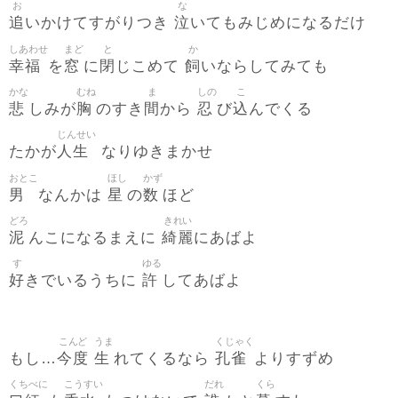
お
な
追
泣
いかけてすがりつき
いてもみじめになるだけ
しあわせ
まど
と
か
幸福
窓
閉
飼
を
に
じこめて
いならしてみても
かな
むね
ま
しの
こ
悲
胸
間
忍
込
しみが
のすき
から
び
んでくる
じんせい
人生
たかが
なりゆきまかせ
おとこ
ほし
かず
男
星
数
なんかは
の
ほど
どろ
きれい
泥
綺麗
んこになるまえに
にあばよ
す
ゆる
好
許
きでいるうちに
してあばよ
こんど
うま
くじゃく
今度
生
孔雀
もし…
れてくるなら
よりすずめ
くちべに
こうすい
だれ
くら