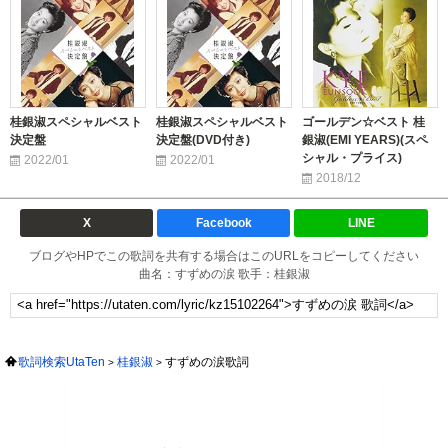
桂銀淑スペシャルベスト
桂銀淑スペシャルベスト
ゴールデン☆ベスト 桂
決定盤
決定盤(DVD付き)
銀淑(EMI YEARS)(スペ
シャル・プライス)
2022/01
2022/01
2018/12
X
Facebook
LINE
ブログやHPでこの歌詞を共有する場合はこのURLをコピーしてください
曲名：すずめの涙 歌手：桂銀淑
歌詞検索UtaTen
桂銀淑
すずめの涙歌詞