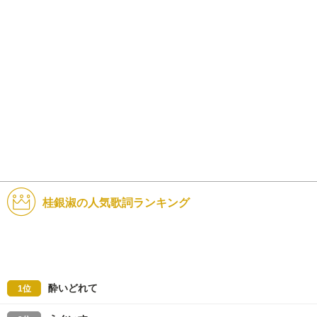
桂銀淑の人気歌詞ランキング
酔いどれて
1位