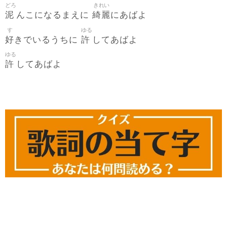
どろ
きれい
泥
綺麗
んこになるまえに
にあばよ
す
ゆる
好
許
きでいるうちに
してあばよ
ゆる
許
してあばよ