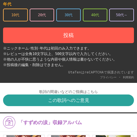
年代
10代
20代
30代
40代
50代～
投稿
※ニックネーム･性別･年代は初回のみ入力できます。
※レビューは全角10文字以上、500文字以内で入力してください。
※他の人が不快に思うような内容や個人情報は書かないでください。
※投稿後の編集・削除はできません。
UtaTenはreCAPTCHAで保護されています
-
プライバシー
利用契約
歌詞の間違いなどのご指摘はこちら
この歌詞へのご意見
「すずめの涙」収録アルバム