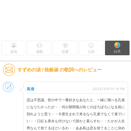
結果
友情
感動
恋愛
元気
すずめの涙 / 桂銀淑 の歌詞へのレビュー
男性
2022/05/11 19:58
馬骨
恋は不思議、世の中で一番好きなあなたと、一緒に飛べる孔雀
になりたかったが・・何か隙間風が吹くのぼろぼろになる前に
別れようと思う・・今度生まれて来るなら孔雀でなくて雀でい
い・・口紅も香水も付けないで誰かと暮らすわ・・たかが人生
男なんて捨てるほどいるわ・・ああ私は恋を捨てることに決め