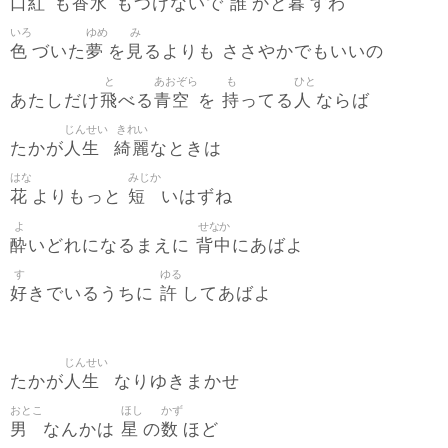
口紅
香水
誰
暮
も
もつけないで
かと
すわ
いろ
ゆめ
み
色
夢
見
づいた
を
るよりも ささやかでもいいの
と
あおぞら
も
ひと
飛
青空
持
人
あたしだけ
べる
を
ってる
ならば
じんせい
きれい
人生
綺麗
たかが
なときは
はな
みじか
花
短
よりもっと
いはずね
よ
せなか
酔
背中
いどれになるまえに
にあばよ
す
ゆる
好
許
きでいるうちに
してあばよ
じんせい
人生
たかが
なりゆきまかせ
おとこ
ほし
かず
男
星
数
なんかは
の
ほど