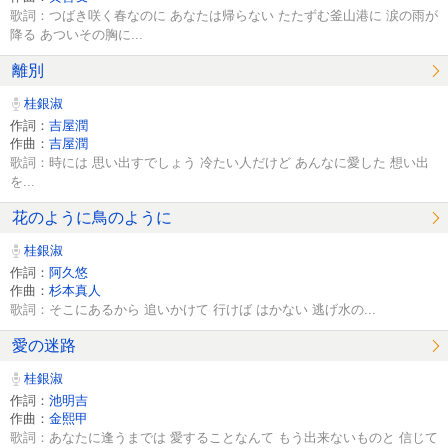
歌詞：つばき咲く春なのに あなたは帰らない たたずむ釜山港に 涙の雨が
降る あついその胸に...
離別
桂銀淑
作詞：
吉屋潤
作曲：
吉屋潤
歌詞：時には 思い出すでしょう 冷たい人だけど あんなに愛した 想い出
を...
花のように鳥のように
桂銀淑
作詞：
阿久悠
作曲：
杉本真人
歌詞：そこにあるから 追いかけて 行けば はかない 逃げ水の...
愛の迷路
桂銀淑
作詞：
池明吉
作曲：
金熙甲
歌詞：あなたに逢うまでは 愛することなんて もう出来ないものと 信じて