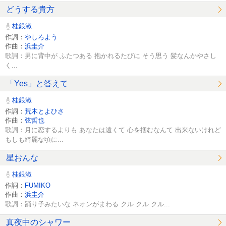
どうする貴方
桂銀淑
作詞：
やしろよう
作曲：
浜圭介
歌詞：男に背中が ふたつある 抱かれるたびに そう思う 髪なんかやさし
く...
「Yes」と答えて
桂銀淑
作詞：
荒木とよひさ
作曲：
弦哲也
歌詞：月に恋するよりも あなたは遠くて 心を掴むなんて 出来ないけれど
もしも綺麗な頃に...
星おんな
桂銀淑
作詞：
FUMIKO
作曲：
浜圭介
歌詞：踊り子みたいな ネオンがまわる クル クル クル...
真夜中のシャワー