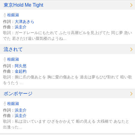
東京Hold Me Tight
桂銀淑
作詞：
大津あきら
作曲：
浜圭介
歌詞：ガードレールにもたれて ふたり高層ビルを見上げてた 同じ夢 急い
でた 若さだけ遠い蜃気楼のようね...
流されて
桂銀淑
作詞：
阿久悠
作曲：
金起杓
歌詞：腕に爪の傷あとを 胸に愛の傷あとを 過去は夢もひび割れて 暗い歌
をうたう ...
ボンボヤージ
桂銀淑
作詞：
浜圭介
作曲：
浜圭介
歌詞：私は泣いています ひざをかかえて 船の見える 大桟橋で あなたと
出逢った...