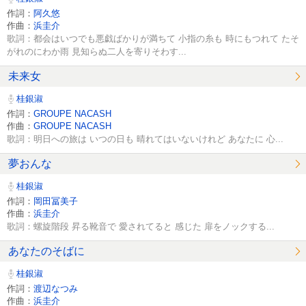
作詞：
阿久悠
作曲：
浜圭介
歌詞：都会はいつでも悪戯ばかりが満ちて 小指の糸も 時にもつれて たそ
がれのにわか雨 見知らぬ二人を寄りそわす...
未来女
桂銀淑
作詞：
GROUPE NACASH
作曲：
GROUPE NACASH
歌詞：明日への旅は いつの日も 晴れてはいないけれど あなたに 心...
夢おんな
桂銀淑
作詞：
岡田冨美子
作曲：
浜圭介
歌詞：螺旋階段 昇る靴音で 愛されてると 感じた 扉をノックする...
あなたのそばに
桂銀淑
作詞：
渡辺なつみ
作曲：
浜圭介