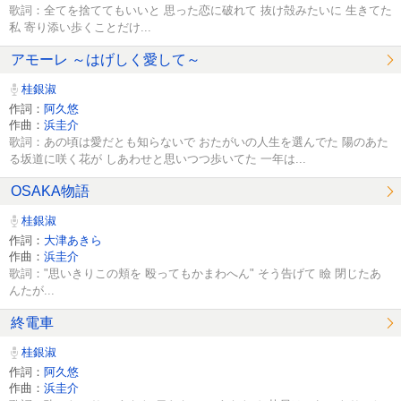
歌詞：全てを捨ててもいいと 思った恋に破れて 抜け殻みたいに 生きてた
私 寄り添い歩くことだけ...
アモーレ ～はげしく愛して～
桂銀淑
作詞：
阿久悠
作曲：
浜圭介
歌詞：あの頃は愛だとも知らないで おたがいの人生を選んでた 陽のあた
る坂道に咲く花が しあわせと思いつつ歩いてた 一年は...
OSAKA物語
桂銀淑
作詞：
大津あきら
作曲：
浜圭介
歌詞："思いきりこの頬を 殴ってもかまわへん" そう告げて 瞼 閉じたあ
んたが...
終電車
桂銀淑
作詞：
阿久悠
作曲：
浜圭介