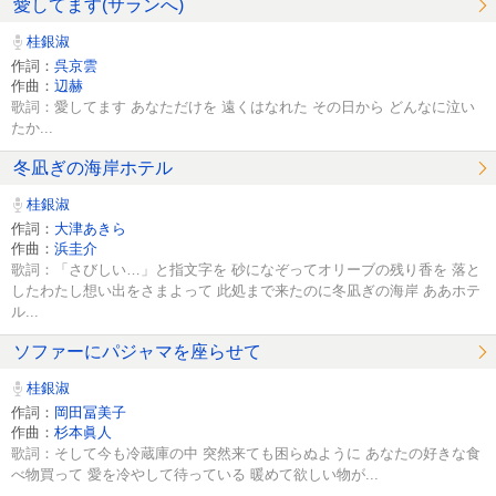
愛してます(サランへ)
桂銀淑
作詞：
呉京雲
作曲：
辺赫
歌詞：愛してます あなただけを 遠くはなれた その日から どんなに泣い
たか...
冬凪ぎの海岸ホテル
桂銀淑
作詞：
大津あきら
作曲：
浜圭介
歌詞：「さびしい…」と指文字を 砂になぞってオリーブの残り香を 落と
したわたし想い出をさまよって 此処まで来たのに冬凪ぎの海岸 ああホテ
ル...
ソファーにパジャマを座らせて
桂銀淑
作詞：
岡田冨美子
作曲：
杉本眞人
歌詞：そして今も冷蔵庫の中 突然来ても困らぬように あなたの好きな食
べ物買って 愛を冷やして待っている 暖めて欲しい物が...