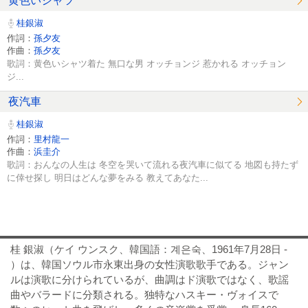
黄色いシャツ
桂銀淑
作詞：
孫夕友
作曲：
孫夕友
歌詞：黄色いシャツ着た 無口な男 オッチョンジ 惹かれる オッチョン
ジ...
夜汽車
桂銀淑
作詞：
里村龍一
作曲：
浜圭介
歌詞：おんなの人生は 冬空を哭いて流れる夜汽車に似てる 地図も持たず
に倖せ探し 明日はどんな夢をみる 教えてあなた...
桂 銀淑（ケイ ウンスク、韓国語：계은숙、1961年7月28日 -
）は、韓国ソウル市永東出身の女性演歌歌手である。ジャン
ルは演歌に分けられているが、曲調はド演歌ではなく、歌謡
曲やバラードに分類される。独特なハスキー・ヴォイスで