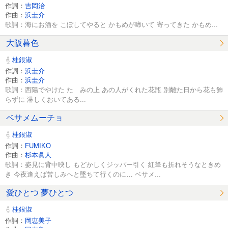
作詞：
吉岡治
作曲：
浜圭介
歌詞：海にお酒を こぼしてやると かもめが啼いて 寄ってきた かもめ...
大阪暮色
桂銀淑
作詞：
浜圭介
作曲：
浜圭介
歌詞：西陽でやけた たゝみの上 あの人がくれた花瓶 別離た日から花も飾
らずに 淋しくおいてある...
ベサメムーチョ
桂銀淑
作詞：
FUMIKO
作曲：
杉本眞人
歌詞：姿見に背中映し もどかしくジッパー引く 紅筆も折れそうなときめ
き 今夜逢えば苦しみへと墜ちて行くのに… ベサメ...
愛ひとつ 夢ひとつ
桂銀淑
作詞：
岡恵美子