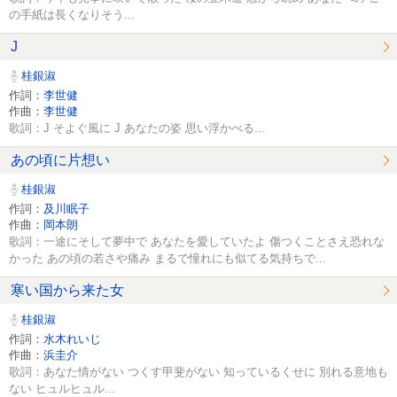
の手紙は長くなりそう...
J
桂銀淑
作詞：
李世健
作曲：
李世健
歌詞：J そよぐ風に J あなたの姿 思い浮かべる...
あの頃に片想い
桂銀淑
作詞：
及川眠子
作曲：
岡本朗
歌詞：一途にそして夢中で あなたを愛していたよ 傷つくことさえ恐れな
かった あの頃の若さや痛み まるで憧れにも似てる気持ちで...
寒い国から来た女
桂銀淑
作詞：
水木れいじ
作曲：
浜圭介
歌詞：あなた情がない つくす甲斐がない 知っているくせに 別れる意地も
ない ヒュルヒュル...