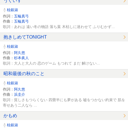
うぐいす
桂銀淑
作詞：
五輪真弓
作曲：
五輪真弓
歌詞：あれは 遠い冬の物語 落ち葉 木枯しに迷わせて ふりむかず...
抱きしめてTONIGHT
桂銀淑
作詞：
阿久悠
作曲：
杉本眞人
歌詞：大人と大人の 恋のゲーム もつれて まだ 解けない...
昭和最後の秋のこと
桂銀淑
作詞：
阿久悠
作曲：
浜圭介
歌詞：貧しさもつらくない 四畳半にも夢がある 嘘をつかない約束で 肌を
寄せあう二人なら ...
かもめ
桂銀淑