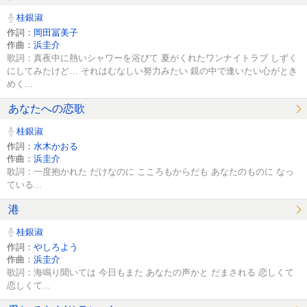
桂銀淑
作詞：
岡田冨美子
作曲：
浜圭介
歌詞：真夜中に熱いシャワーを浴びて 夏がくれたワンナイトラブ しずく
にしてみたけど… それはむなしい努力みたい 鏡の中で逢いたい心がとき
めく...
あなたへの恋歌
桂銀淑
作詞：
水木かおる
作曲：
浜圭介
歌詞：一度抱かれた だけなのに こころもからだも あなたのものに なっ
ている...
港
桂銀淑
作詞：
やしろよう
作曲：
浜圭介
歌詞：海鳴り聞いては 今日もまた あなたの声かと だまされる 恋しくて
恋しくて...