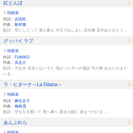
紅とんぼ
桂銀淑
作詞：
吉田旺
作曲：
船村徹
歌詞：空にしてって 酒も肴も 今日でおしまい 店仕舞 五年ありがとう...
グッバイ ラブ
桂銀淑
作詞：
FUMIKO
作曲：
浜圭介
歌詞：大丈夫 見送らないでと 強がった夕べの電話 耳の奥 あなたがまだ
いる...
ラ・ヒターナ～La Gitana～
桂銀淑
作詞：
麻生圭子
作曲：
梅林茂
歌詞：空を引き裂いて 西へ東へ 過去を鏡に 旅をつづける ...
あんぶれら
桂銀淑