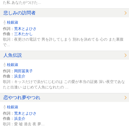
た私 あなたがつけた...
悲しみの訪問者
桂銀淑
作詞：
荒木とよひさ
作曲：
三木たかし
歌詞：夜更けの電話で 男を許してしまう 別れを決めてる 心の また裏腹
で...
人魚伝説
桂銀淑
作詞：
岡田冨美子
作曲：
浜圭介
歌詞：キッスだけで涙がにじむのは この愛が本当の証拠 深い夜空であな
たと出逢い はじめて人魚になれたの ...
恋やつれ夢やつれ
桂銀淑
作詞：
荒木とよひさ
作曲：
浜圭介
歌詞：愛 嘘 過去 夜 夢...