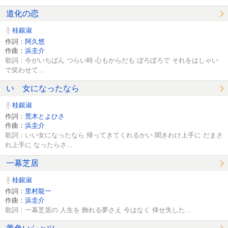
道化の恋
桂銀淑
作詞：
阿久悠
作曲：
浜圭介
歌詞：今がいちばん つらい時 心もからだも ぼろぼろで それをはしゃい
で笑わせて...
いゝ女になったなら
桂銀淑
作詞：
荒木とよひさ
作曲：
浜圭介
歌詞：いい女になったなら 帰ってきてくれるかい 聞きわけ上手に だまさ
れ上手に なったらさ...
一幕芝居
桂銀淑
作詞：
里村龍一
作曲：
浜圭介
歌詞：一幕芝居の 人生を 飾れる夢さえ 今はなく 倖せ失した...