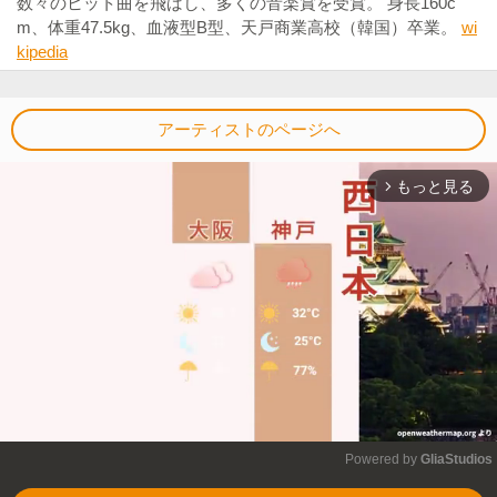
数々のヒット曲を飛ばし、多くの音楽賞を受賞。 身長160c
m、体重47.5kg、血液型B型、天戸商業高校（韓国）卒業。
wi
kipedia
アーティストのページへ
もっと見る
arrow_forward_ios
Powered by 
GliaStudios