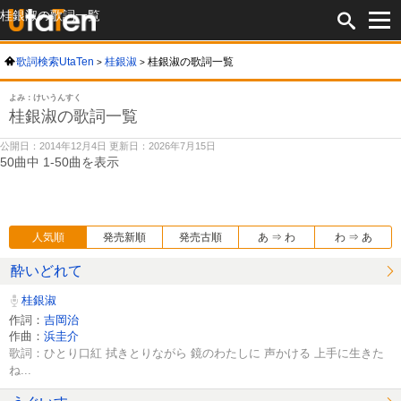
桂銀淑の歌詞一覧
歌詞検索UtaTen
桂銀淑
桂銀淑の歌詞一覧
よみ：けいうんすく
桂銀淑の歌詞一覧
公開日：2014年12月4日 更新日：2026年7月15日
50曲中 1-50曲を表示
人気順
発売新順
発売古順
あ ⇒ わ
わ ⇒ あ
酔いどれて
桂銀淑
作詞：
吉岡治
作曲：
浜圭介
歌詞：ひとり口紅 拭きとりながら 鏡のわたしに 声かける 上手に生きた
ね...