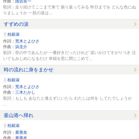
作曲：
国吉良一
歌詞：走り続けてここまで来て 振り返ってみる 昨日までを どんな色にぬ
りましょうか 一筋の道は...
すずめの涙
桂銀淑
作詞：
荒木とよひさ
作曲：
浜圭介
歌詞：世の中であんたが 一番好きだったけれど 追いかけてすがりつき 泣
いてもみじめになるだけ 幸福を窓に閉じこめて...
時の流れに身をまかせ
桂銀淑
作詞：
荒木とよひさ
作曲：
三木たかし
歌詞：もしも あなたと逢えずにいたら わたしは何を してたでしょうか
...
釜山港へ帰れ
桂銀淑
作詞：
黄善友
作曲：
黄善友