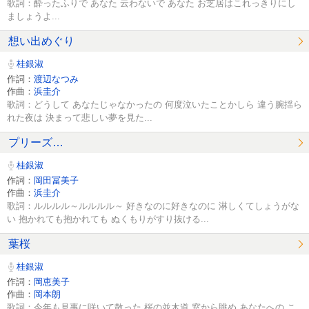
歌詞：酔ったふりで あなた 云わないで あなた お芝居はこれっきりにし
ましょうよ...
想い出めぐり
桂銀淑
作詞：
渡辺なつみ
作曲：
浜圭介
歌詞：どうして あなたじゃなかったの 何度泣いたことかしら 違う腕揺ら
れた夜は 決まって悲しい夢を見た...
プリーズ…
桂銀淑
作詞：
岡田冨美子
作曲：
浜圭介
歌詞：ルルルル～ルルルル～ 好きなのに好きなのに 淋しくてしょうがな
い 抱かれても抱かれても ぬくもりがすり抜ける...
葉桜
桂銀淑
作詞：
岡恵美子
作曲：
岡本朗
歌詞：今年も見事に咲いて散った 桜の並木道 窓から眺め あなたへの こ