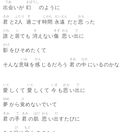
であ
まぼろし
出会
幻
いが
のように
きみ
ふたり
す
じかん
えいえん
おも
君
2人
過
時間
永遠
思
と
ごす
だと
った
だれ
い
き
きず
おも
で
誰
居
消
傷
思
出
と
ても
えない
い
に
かげ
影
をひそめたくて
いみ
かん
きみ
なか
意味
感
君
中
そんな
を
じるだろう
の
にいるのかな
いと
いと
いま
おも
で
愛
愛
今
思
出
しくて
しくて
も
い
に
ゆめ
さ
夢
覚
から
めないでいて
きみ
て
きみ
はだ
おも
だ
君
手
君
肌
思
出
の
の
い
すたびに
ひ
もど