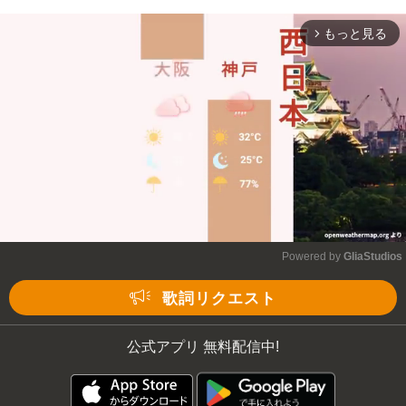
もっと見る
arrow_forward_ios
Powered by 
GliaStudios
Mute
歌詞リクエスト
公式アプリ 無料配信中!