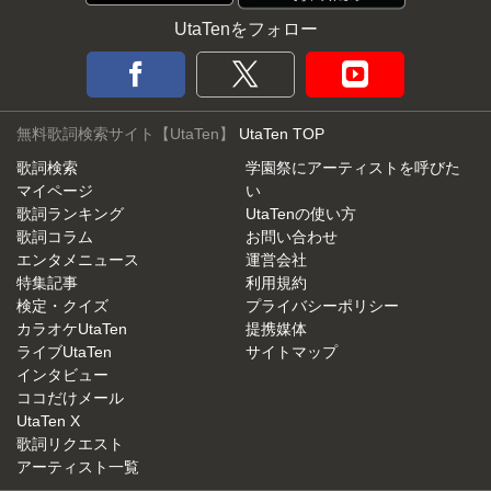
UtaTenをフォロー
無料歌詞検索サイト【UtaTen】
UtaTen TOP
歌詞検索
学園祭にアーティストを呼びた
マイページ
い
歌詞ランキング
UtaTenの使い方
歌詞コラム
お問い合わせ
エンタメニュース
運営会社
特集記事
利用規約
検定・クイズ
プライバシーポリシー
カラオケUtaTen
提携媒体
ライブUtaTen
サイトマップ
インタビュー
ココだけメール
UtaTen X
歌詞リクエスト
アーティスト一覧