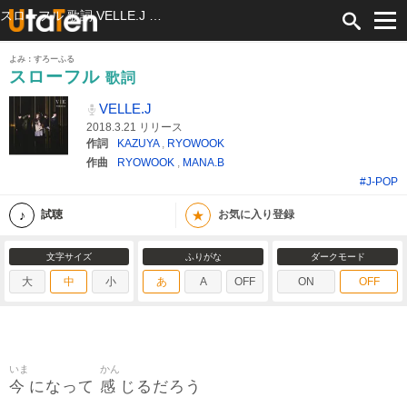
スローフル 歌詞 VELLE.J ふりがな付
よみ：すろーふる
スローフル
歌詞
VELLE.J
2018.3.21 リリース
作詞
KAZUYA
,
RYOWOOK
作曲
RYOWOOK
,
MANA.B
#J-POP
★
試聴
お気に入り登録
文字サイズ
ふりがな
ダークモード
大
中
小
あ
A
OFF
ON
OFF
いま
かん
今
感
になって
じるだろう