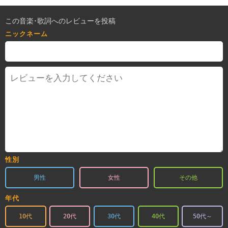
この音楽･歌詞へのレビューを投稿
ニックネーム
性別
男性
女性
その他
年代
10代
20代
30代
40代
50代～