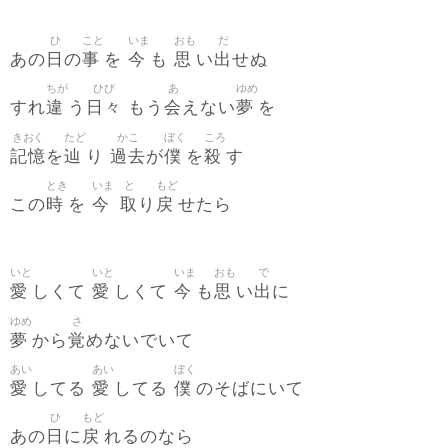
ひ
こと
いま
おも
だ
日
事
今
思
出
あの
の
を
も
い
せぬ
ちが
ひび
あ
ゆめ
違
日々
会
夢
すれ
う
もう
えない
を
きおく
たど
かこ
ぼく
ころ
記憶
辿
過去
僕
殺
を
り
が
を
す
とき
いま
と
もど
時
今
取
戻
この
を
り
せたら
いと
いと
いま
おも
で
愛
愛
今
思
出
しくて
しくて
も
い
に
ゆめ
さ
夢
覚
から
めないでいて
あい
あい
ぼく
愛
愛
僕
してる
してる
のそばにいて
ひ
もど
日
戻
あの
に
れるのなら