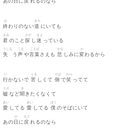
日
戻
あの
に
れるのなら
お
みち
終
道
わりのない
にいても
きみ
さが
まよ
君
探
迷
のこと
し
っている
うしな
こえ
ことば
かな
か
失
声
言葉
悲
変
う
や
さえも
しみに
わるから
い
くる
そば
わら
行
苦
側
笑
かないで
しくて
で
ってて
うそ
き
嘘
聞
など
きたくなくて
あい
あい
ぼく
愛
愛
僕
してる
してる
のそばにいて
ひ
もど
日
戻
あの
に
れるのなら