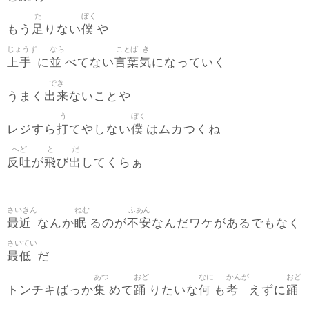
た
ぼく
足
僕
もう
りない
や
じょうず
なら
ことば
き
上手
並
言葉
気
に
べてない
になっていく
でき
出来
うまく
ないことや
う
ぼく
打
僕
レジすら
てやしない
はムカつくね
へど
と
だ
反吐
飛
出
が
び
してくらぁ
さいきん
ねむ
ふあん
最近
眠
不安
なんか
るのが
なんだワケがあるでもなく
さいてい
最低
だ
あつ
おど
なに
かんが
おど
集
踊
何
考
踊
トンチキばっか
めて
りたいな
も
えずに