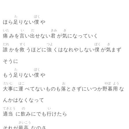
た
ぼく
足
僕
ほら
りない
や
いた
い
だ
きみ
き
痛
言
出
君
気
みを
い
せない
が
になっていく
だれ
すく
つよ
ぼく
き
誰
救
強
僕
気
かを
うほどに
くはなれやしない
が
まず
そうに
た
ぼく
足
僕
もう
りない
や
だいじ
はこ
お
やぼ
よう
大事
運
落
野暮
用
に
べてないものも
とさずにいつか
な
んかはなくなって
てきとう
の
い
適当
飲
行
に
みにでも
けたら
さいこう
最高
それが
なのさ