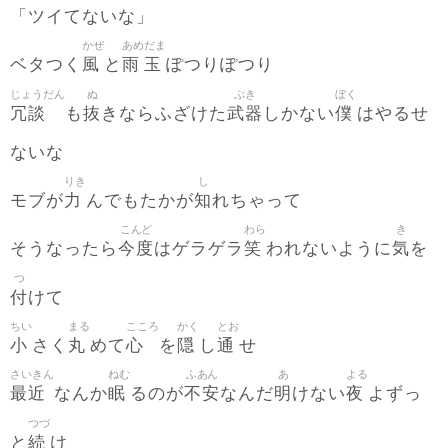
「ツイてないな」
かぜ
あめ
だま
風
雨
玉
ベタつく
と
ぽつりぽつり
じょうだん
ぬ
ぶき
ぼく
冗談
抜
武器
僕
も
きならふざけた
しかない
はやるせ
ないな
りき
し
力
知
モブが
んでもたかが
れちゃって
こんど
わら
き
今度
笑
気
そうなったら
はゲラゲラ
われないように
を
つ
付
けて
ちい
まる
こころ
かく
とお
小
丸
心
隠
通
さく
めて
を
し
せ
さいきん
ねむ
ふあん
あ
よる
最近
眠
不安
明
夜
なんか
るのが
なんだ
けない
よずっ
つづ
続
と
け