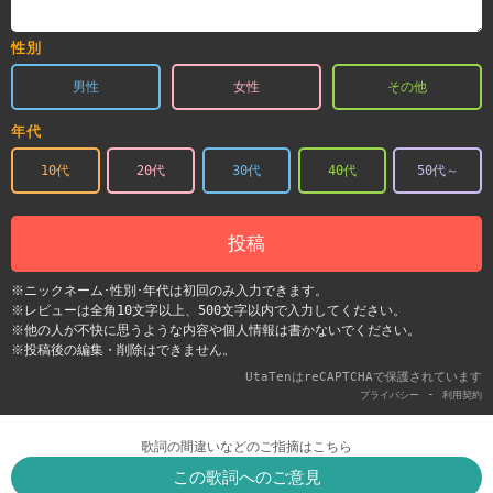
性別
男性
女性
その他
年代
10代
20代
30代
40代
50代～
投稿
※ニックネーム･性別･年代は初回のみ入力できます。
※レビューは全角10文字以上、500文字以内で入力してください。
※他の人が不快に思うような内容や個人情報は書かないでください。
※投稿後の編集・削除はできません。
UtaTenはreCAPTCHAで保護されています
-
プライバシー
利用契約
歌詞の間違いなどのご指摘はこちら
この歌詞へのご意見