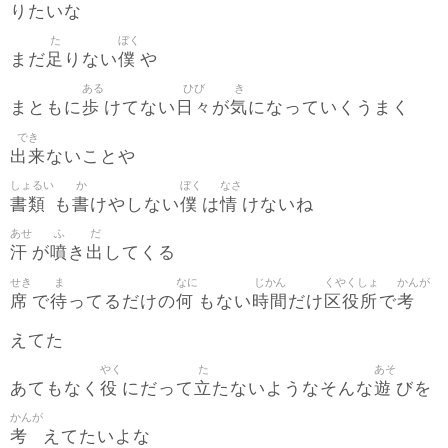
りたいな
た
ぼく
足
僕
まだ
りない
や
ある
ひび
き
歩
日々
気
まともに
けてない
が
になっていくうまく
でき
出来
ないことや
しょるい
か
ぼく
なさ
書類
書
僕
情
も
けやしない
は
けないね
あせ
ふ
だ
汗
噴
出
が
き
してくる
せき
ま
なに
じかん
くやくしょ
かんが
席
待
何
時間
区役所
考
で
ってるだけの
もない
だけ
で
えてた
やく
た
あそ
役
立
遊
あてもなく
にだって
たないようなそんな
びを
かんが
考
えてたいよな