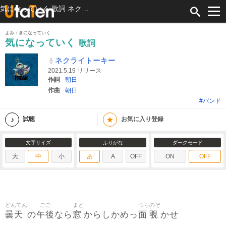
気になっていく 歌詞 ネクライトーキー ふりがな付
よみ：きになっていく
気になっていく
歌詞
ネクライトーキー
2021.5.19 リリース
作詞
朝日
作曲
朝日
#バンド
★
試聴
お気に入り登録
文字サイズ
ふりがな
ダークモード
大
中
小
あ
A
OFF
ON
OFF
どんてん
ごご
まど
つら
のぞ
曇天
午後
窓
面
覗
の
なら
からしかめっ
かせ